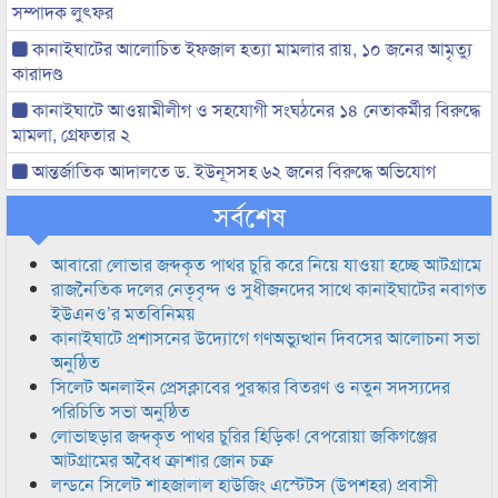
সম্পাদক লুৎফর
কানাইঘাটের আলোচিত ইফজাল হত্যা মামলার রায়, ১০ জনের আমৃত্যু
কারাদণ্ড
কানাইঘাটে আওয়ামীলীগ ও সহযোগী সংঘঠনের ১৪ নেতাকর্মীর বিরুদ্ধে
মামলা, গ্রেফতার ২
আন্তর্জাতিক আদালতে ড. ইউনূসসহ ৬২ জনের বিরুদ্ধে অভিযোগ
সর্বশেষ
আবারো লোভার জব্দকৃত পাথর চুরি করে নিয়ে যাওয়া হচ্ছে আটগ্রামে
রাজনৈতিক দলের নেতৃবৃন্দ ও সুধীজনদের সাথে কানাইঘাটের নবাগত
ইউএনও’র মতবিনিময়
কানাইঘাটে প্রশাসনের উদ্যোগে গণঅভ্যুত্থান দিবসের আলোচনা সভা
অনুষ্ঠিত
সিলেট অনলাইন প্রেসক্লাবের পুরস্কার বিতরণ ও নতুন সদস্যদের
পরিচিতি সভা অনুষ্ঠিত
লোভাছড়ার জব্দকৃত পাথর চুরির হিড়িক! বেপরোয়া জকিগঞ্জের
আটগ্রামের অবৈধ ক্রাশার জোন চক্র
লন্ডনে সিলেট শাহজালাল হাউজিং এস্টেটস (উপশহর) প্রবাসী