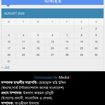
আর্কাইভ
AUGUST 2026
M
T
W
T
F
S
S
1
2
3
4
5
6
7
8
9
10
11
12
13
14
15
16
17
18
19
20
21
22
23
24
25
26
27
28
29
30
31
« Jul
Developed By
Media
it
সম্পাদক মন্ডলীর সভাপতি:
মোহাম্মাদ মহি উদ্দিন
(অধ্যক্ষ,সার্ক ইন্টারন্যাশনাল কলেজ বাংলাদেশ)
প্রধান সম্পাদক:
ইকবাল আহমদ চৌধুরী
(ইংল্যান্ড প্রবাসী, সাংবাদিক ও লেখক)
সম্পাদক:
তাওহীদুল ইসলাম