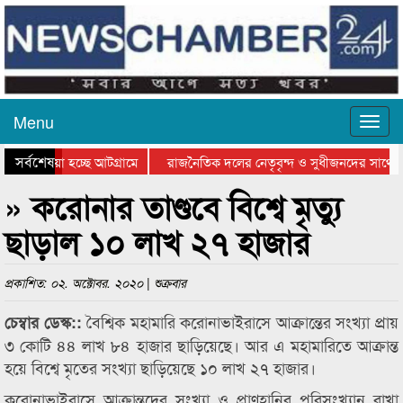
Menu
সর্বশেষ
িয়ে যাওয়া হচ্ছে আটগ্রামে
রাজনৈতিক দলের নেতৃবৃন্দ ও সুধীজনদের সাথে 
িযোগিতার পুরস্কার বিতরণ সম্পন্ন
সিলেটে বাংলাদেশ গ্রুপ থিয়েটার ফেডারেশানের বি
» করোনার তাণ্ডবে বিশ্বে মৃত্যু
ছাড়াল ১০ লাখ ২৭ হাজার
প্রকাশিত: ০২. অক্টোবর. ২০২০ | শুক্রবার
বৈশ্বিক মহামারি করোনাভাইরাসে আক্রান্তের সংখ্যা প্রায়
চেম্বার ডেস্ক::
৩ কোটি ৪৪ লাখ ৮৪ হাজার ছাড়িয়েছে। আর এ মহামারিতে আক্রান্ত
হয়ে বিশ্বে মৃতের সংখ্যা ছাড়িয়েছে ১০ লাখ ২৭ হাজার।
করোনাভাইরাসে আক্রান্তদের সংখ্যা ও প্রাণহানির পরিসংখ্যান রাখা