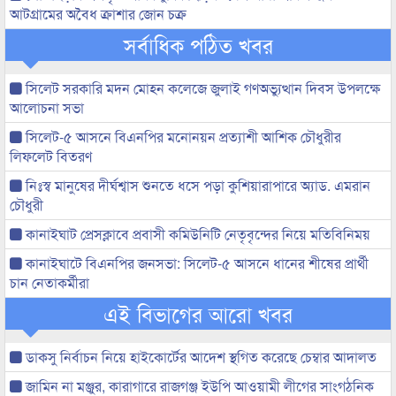
আটগ্রামের অবৈধ ক্রাশার জোন চক্র
সর্বাধিক পঠিত খবর
সিলেট সরকারি মদন মোহন কলেজে জুলাই গণঅভ্যুত্থান দিবস উপলক্ষে
আলোচনা সভা
সিলেট-৫ আসনে বিএনপির মনোনয়ন প্রত্যাশী আশিক চৌধুরীর
লিফলেট বিতরণ
নিঃস্ব মানুষের দীর্ঘশ্বাস শুনতে ধসে পড়া কুশিয়ারাপারে অ্যাড. এমরান
চৌধুরী
কানাইঘাট প্রেসক্লাবে প্রবাসী কমিউনিটি নেতৃবৃন্দের নিয়ে মতিবিনিময়
কানাইঘাটে বিএনপির জনসভা: সিলেট-৫ আসনে ধানের শীষের প্রার্থী
চান নেতাকর্মীরা
এই বিভাগের আরো খবর
ডাকসু নির্বাচন নিয়ে হাইকোর্টের আদেশ স্থগিত করেছে চেম্বার আদালত
জামিন না মঞ্জুর, কারাগারে রাজগঞ্জ ইউপি আওয়ামী লীগের সাংগঠনিক