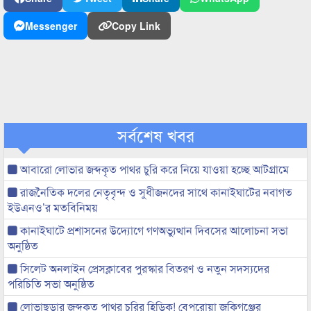
Messenger
Copy Link
সর্বশেষ খবর
আবারো লোভার জব্দকৃত পাথর চুরি করে নিয়ে যাওয়া হচ্ছে আটগ্রামে
রাজনৈতিক দলের নেতৃবৃন্দ ও সুধীজনদের সাথে কানাইঘাটের নবাগত
ইউএনও’র মতবিনিময়
কানাইঘাটে প্রশাসনের উদ্যোগে গণঅভ্যুত্থান দিবসের আলোচনা সভা
অনুষ্ঠিত
সিলেট অনলাইন প্রেসক্লাবের পুরস্কার বিতরণ ও নতুন সদস্যদের
পরিচিতি সভা অনুষ্ঠিত
লোভাছড়ার জব্দকৃত পাথর চুরির হিড়িক! বেপরোয়া জকিগঞ্জের