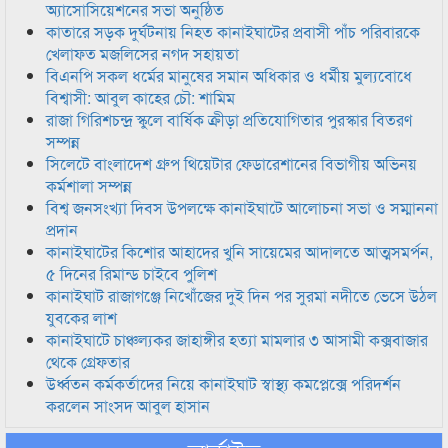
অ্যাসোসিয়েশনের সভা অনুষ্ঠিত
কাতারে সড়ক দুর্ঘটনায় নিহত কানাইঘাটের প্রবাসী পাঁচ পরিবারকে
খেলাফত মজলিসের নগদ সহায়তা
বিএনপি সকল ধর্মের মানুষের সমান অধিকার ও ধর্মীয় মুল্যবোধে
বিশ্বাসী: আবুল কাহের চৌ: শামিম
রাজা গিরিশচন্দ্র স্কুলে বার্ষিক ক্রীড়া প্রতিযোগিতার পুরস্কার বিতরণ
সম্পন্ন
সিলেটে বাংলাদেশ গ্রুপ থিয়েটার ফেডারেশানের বিভাগীয় অভিনয়
কর্মশালা সম্পন্ন
বিশ্ব জনসংখ্যা দিবস উপলক্ষে কানাইঘাটে আলোচনা সভা ও সম্মাননা
প্রদান
কানাইঘাটের কিশোর আহাদের খুনি সায়েমের আদালতে আত্মসমর্পন,
৫ দিনের রিমান্ড চাইবে পুলিশ
কানাইঘাট রাজাগঞ্জে নিখোঁজের দুই দিন পর সুরমা নদীতে ভেসে উঠল
যুবকের লাশ
কানাইঘাটে চাঞ্চল্যকর জাহাঙ্গীর হত্যা মামলার ৩ আসামী কক্সবাজার
থেকে গ্রেফতার
উর্ধ্বতন কর্মকর্তাদের নিয়ে কানাইঘাট স্বাস্থ্য কমপ্লেক্সে পরিদর্শন
করলেন সাংসদ আবুল হাসান