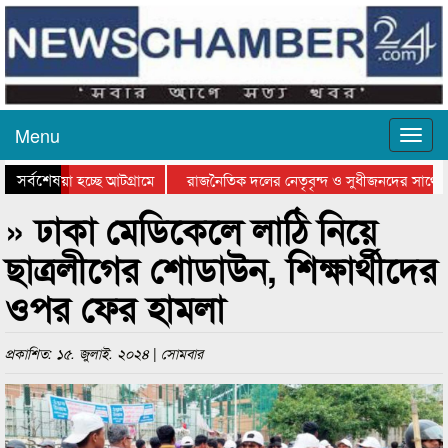
Menu
সর্বশেষ
য়ে যাওয়া হচ্ছে আটগ্রামে
রাজনৈতিক দলের নেতৃবৃন্দ ও সুধীজনদের সাথে 
িযোগিতার পুরস্কার বিতরণ সম্পন্ন
সিলেটে বাংলাদেশ গ্রুপ থিয়েটার ফেডারেশানের বি
» ঢাকা মেডিকেলে লাঠি নিয়ে
ছাত্রলীগের শোডাউন, শিক্ষার্থীদের
ওপর ফের হামলা
প্রকাশিত: ১৫. জুলাই. ২০২৪ | সোমবার