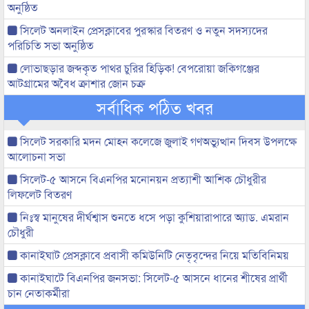
অনুষ্ঠিত
সিলেট অনলাইন প্রেসক্লাবের পুরস্কার বিতরণ ও নতুন সদস্যদের
পরিচিতি সভা অনুষ্ঠিত
লোভাছড়ার জব্দকৃত পাথর চুরির হিড়িক! বেপরোয়া জকিগঞ্জের
আটগ্রামের অবৈধ ক্রাশার জোন চক্র
সর্বাধিক পঠিত খবর
সিলেট সরকারি মদন মোহন কলেজে জুলাই গণঅভ্যুত্থান দিবস উপলক্ষে
আলোচনা সভা
সিলেট-৫ আসনে বিএনপির মনোনয়ন প্রত্যাশী আশিক চৌধুরীর
লিফলেট বিতরণ
নিঃস্ব মানুষের দীর্ঘশ্বাস শুনতে ধসে পড়া কুশিয়ারাপারে অ্যাড. এমরান
চৌধুরী
কানাইঘাট প্রেসক্লাবে প্রবাসী কমিউনিটি নেতৃবৃন্দের নিয়ে মতিবিনিময়
কানাইঘাটে বিএনপির জনসভা: সিলেট-৫ আসনে ধানের শীষের প্রার্থী
চান নেতাকর্মীরা