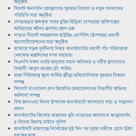
অনুষ্ঠিত
সিলেট অনলাইন প্রেসক্লাবের পুরস্কার বিতরণ ও নতুন সদস্যদের
পরিচিতি সভা অনুষ্ঠিত
লোভাছড়ার জব্দকৃত পাথর চুরির হিড়িক! বেপরোয়া জকিগঞ্জের
আটগ্রামের অবৈধ ক্রাশার জোন চক্র
লন্ডনে সিলেট শাহজালাল হাউজিং এস্টেটস (উপশহর) প্রবাসী
অ্যাসোসিয়েশনের সভা অনুষ্ঠিত
কাতারে সড়ক দুর্ঘটনায় নিহত কানাইঘাটের প্রবাসী পাঁচ পরিবারকে
খেলাফত মজলিসের নগদ সহায়তা
বিএনপি সকল ধর্মের মানুষের সমান অধিকার ও ধর্মীয় মুল্যবোধে
বিশ্বাসী: আবুল কাহের চৌ: শামিম
রাজা গিরিশচন্দ্র স্কুলে বার্ষিক ক্রীড়া প্রতিযোগিতার পুরস্কার বিতরণ
সম্পন্ন
সিলেটে বাংলাদেশ গ্রুপ থিয়েটার ফেডারেশানের বিভাগীয় অভিনয়
কর্মশালা সম্পন্ন
বিশ্ব জনসংখ্যা দিবস উপলক্ষে কানাইঘাটে আলোচনা সভা ও সম্মাননা
প্রদান
কানাইঘাটের কিশোর আহাদের খুনি সায়েমের আদালতে আত্মসমর্পন,
৫ দিনের রিমান্ড চাইবে পুলিশ
কানাইঘাট রাজাগঞ্জে নিখোঁজের দুই দিন পর সুরমা নদীতে ভেসে উঠল
যুবকের লাশ