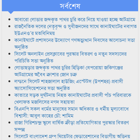
সর্বশেষ
আবারো লোভার জব্দকৃত পাথর চুরি করে নিয়ে যাওয়া হচ্ছে আটগ্রামে
রাজনৈতিক দলের নেতৃবৃন্দ ও সুধীজনদের সাথে কানাইঘাটের নবাগত
ইউএনও’র মতবিনিময়
কানাইঘাটে প্রশাসনের উদ্যোগে গণঅভ্যুত্থান দিবসের আলোচনা সভা
অনুষ্ঠিত
সিলেট অনলাইন প্রেসক্লাবের পুরস্কার বিতরণ ও নতুন সদস্যদের
পরিচিতি সভা অনুষ্ঠিত
লোভাছড়ার জব্দকৃত পাথর চুরির হিড়িক! বেপরোয়া জকিগঞ্জের
আটগ্রামের অবৈধ ক্রাশার জোন চক্র
লন্ডনে সিলেট শাহজালাল হাউজিং এস্টেটস (উপশহর) প্রবাসী
অ্যাসোসিয়েশনের সভা অনুষ্ঠিত
কাতারে সড়ক দুর্ঘটনায় নিহত কানাইঘাটের প্রবাসী পাঁচ পরিবারকে
খেলাফত মজলিসের নগদ সহায়তা
বিএনপি সকল ধর্মের মানুষের সমান অধিকার ও ধর্মীয় মুল্যবোধে
বিশ্বাসী: আবুল কাহের চৌ: শামিম
রাজা গিরিশচন্দ্র স্কুলে বার্ষিক ক্রীড়া প্রতিযোগিতার পুরস্কার বিতরণ
সম্পন্ন
সিলেটে বাংলাদেশ গ্রুপ থিয়েটার ফেডারেশানের বিভাগীয় অভিনয়