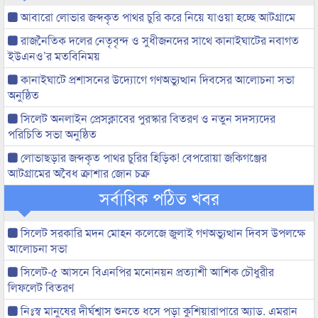
আবারো লোভার জব্দকৃত পাথর চুরি করে নিয়ে যাওয়া হচ্ছে আটগ্রামে
রাজনৈতিক দলের নেতৃবৃন্দ ও সুধীজনদের সাথে কানাইঘাটের নবাগত
ইউএনও’র মতবিনিময়
কানাইঘাটে প্রশাসনের উদ্যোগে গণঅভ্যুত্থান দিবসের আলোচনা সভা
অনুষ্ঠিত
সিলেট অনলাইন প্রেসক্লাবের পুরস্কার বিতরণ ও নতুন সদস্যদের
পরিচিতি সভা অনুষ্ঠিত
লোভাছড়ার জব্দকৃত পাথর চুরির হিড়িক! বেপরোয়া জকিগঞ্জের
আটগ্রামের অবৈধ ক্রাশার জোন চক্র
সর্বাধিক পঠিত খবর
সিলেট সরকারি মদন মোহন কলেজে জুলাই গণঅভ্যুত্থান দিবস উপলক্ষে
আলোচনা সভা
সিলেট-৫ আসনে বিএনপির মনোনয়ন প্রত্যাশী আশিক চৌধুরীর
লিফলেট বিতরণ
নিঃস্ব মানুষের দীর্ঘশ্বাস শুনতে ধসে পড়া কুশিয়ারাপারে অ্যাড. এমরান