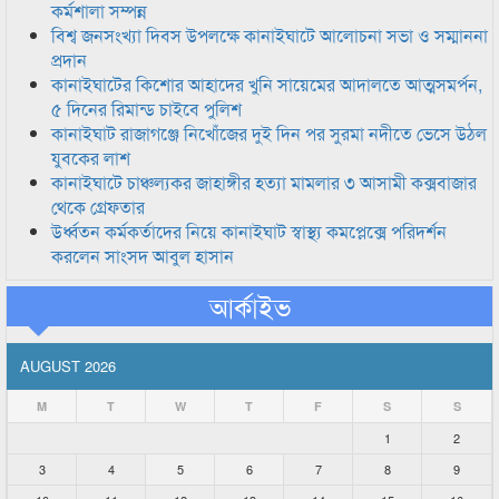
কর্মশালা সম্পন্ন
বিশ্ব জনসংখ্যা দিবস উপলক্ষে কানাইঘাটে আলোচনা সভা ও সম্মাননা
প্রদান
কানাইঘাটের কিশোর আহাদের খুনি সায়েমের আদালতে আত্মসমর্পন,
৫ দিনের রিমান্ড চাইবে পুলিশ
কানাইঘাট রাজাগঞ্জে নিখোঁজের দুই দিন পর সুরমা নদীতে ভেসে উঠল
যুবকের লাশ
কানাইঘাটে চাঞ্চল্যকর জাহাঙ্গীর হত্যা মামলার ৩ আসামী কক্সবাজার
থেকে গ্রেফতার
উর্ধ্বতন কর্মকর্তাদের নিয়ে কানাইঘাট স্বাস্থ্য কমপ্লেক্সে পরিদর্শন
করলেন সাংসদ আবুল হাসান
আর্কাইভ
AUGUST 2026
M
T
W
T
F
S
S
1
2
3
4
5
6
7
8
9