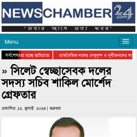
Menu
সর্বশেষ
িয়ে যাওয়া হচ্ছে আটগ্রামে
রাজনৈতিক দলের নেতৃবৃন্দ ও সুধীজনদের সাথে
তিযোগিতার পুরস্কার বিতরণ সম্পন্ন
সিলেটে বাংলাদেশ গ্রুপ থিয়েটার ফেডারেশানের ব
» সিলেট স্বেচ্ছাসেবক দলের
সদস্য সচিব শাকিল মোর্শেদ
গ্রেফতার
প্রকাশিত: ১২. জুলাই. ২০২৪ | শুক্রবার