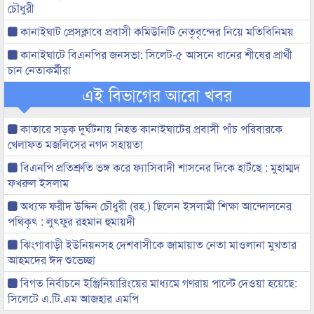
চৌধুরী
কানাইঘাট প্রেসক্লাবে প্রবাসী কমিউনিটি নেতৃবৃন্দের নিয়ে মতিবিনিময়
কানাইঘাটে বিএনপির জনসভা: সিলেট-৫ আসনে ধানের শীষের প্রার্থী
চান নেতাকর্মীরা
এই বিভাগের আরো খবর
কাতারে সড়ক দুর্ঘটনায় নিহত কানাইঘাটের প্রবাসী পাঁচ পরিবারকে
খেলাফত মজলিসের নগদ সহায়তা
বিএনপি প্রতিশ্রুতি ভঙ্গ করে ফ্যাসিবাদী শাসনের দিকে হাটঁছে : মুহাম্মদ
ফখরুল ইসলাম
অধ্যক্ষ ফরীদ উদ্দিন চৌধুরী (রহ.) ছিলেন ইসলামী শিক্ষা আন্দোলনের
পথিকৃৎ : লুৎফুর রহমান হুমায়দী
ঝিংগাবাড়ী ইউনিয়নসহ দেশবাসীকে জামায়াত নেতা মাওলানা মুখতার
আহমদের ঈদ শুভেচ্ছা
বিগত নির্বাচনে ইঞ্জিনিয়ারিংয়ের মাধ্যমে গণরায় পাল্টে দেওয়া হয়েছে:
সিলেটে এ.টি.এম আজহার এমপি