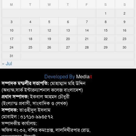
M
T
W
T
F
S
S
1
2
3
4
5
6
7
8
9
10
11
12
13
14
15
16
17
18
19
20
21
22
23
24
25
26
27
28
29
30
31
« Jul
Developed By
Media
it
সম্পাদক মন্ডলীর সভাপতি:
মোহাম্মাদ মহি উদ্দিন
(অধ্যক্ষ,সার্ক ইন্টারন্যাশনাল কলেজ বাংলাদেশ)
প্রধান সম্পাদক:
ইকবাল আহমদ চৌধুরী
(ইংল্যান্ড প্রবাসী, সাংবাদিক ও লেখক)
সম্পাদক:
তাওহীদুল ইসলাম
মোবাইল : ০১৭১০-৯৯৩৫৭২
সম্পাদকীয় কার্যালয়:
অফিস নং-০২, বশির কমপ্লেক্স, লালদিঘীরপার রোড,