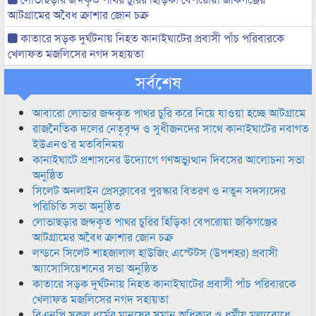
আটগ্রামের অবৈধ ক্রাশার জোন চক্র
কাতারে সড়ক দুর্ঘটনায় নিহত কানাইঘাটের প্রবাসী পাঁচ পরিবারকে
খেলাফত মজলিসের নগদ সহায়তা
সর্বশেষ
আবারো লোভার জব্দকৃত পাথর চুরি করে নিয়ে যাওয়া হচ্ছে আটগ্রামে
রাজনৈতিক দলের নেতৃবৃন্দ ও সুধীজনদের সাথে কানাইঘাটের নবাগত
ইউএনও’র মতবিনিময়
কানাইঘাটে প্রশাসনের উদ্যোগে গণঅভ্যুত্থান দিবসের আলোচনা সভা
অনুষ্ঠিত
সিলেট অনলাইন প্রেসক্লাবের পুরস্কার বিতরণ ও নতুন সদস্যদের
পরিচিতি সভা অনুষ্ঠিত
লোভাছড়ার জব্দকৃত পাথর চুরির হিড়িক! বেপরোয়া জকিগঞ্জের
আটগ্রামের অবৈধ ক্রাশার জোন চক্র
লন্ডনে সিলেট শাহজালাল হাউজিং এস্টেটস (উপশহর) প্রবাসী
অ্যাসোসিয়েশনের সভা অনুষ্ঠিত
কাতারে সড়ক দুর্ঘটনায় নিহত কানাইঘাটের প্রবাসী পাঁচ পরিবারকে
খেলাফত মজলিসের নগদ সহায়তা
বিএনপি সকল ধর্মের মানুষের সমান অধিকার ও ধর্মীয় মুল্যবোধে