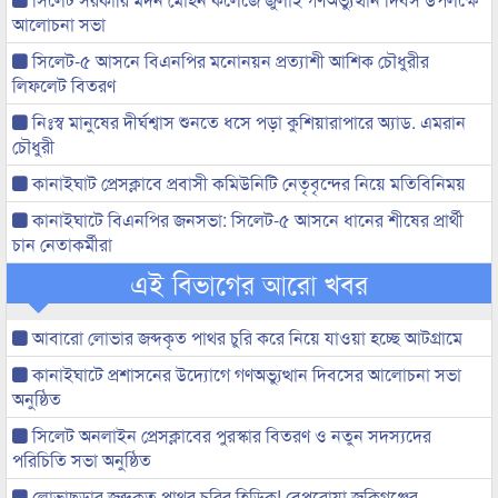
আলোচনা সভা
সিলেট-৫ আসনে বিএনপির মনোনয়ন প্রত্যাশী আশিক চৌধুরীর
লিফলেট বিতরণ
নিঃস্ব মানুষের দীর্ঘশ্বাস শুনতে ধসে পড়া কুশিয়ারাপারে অ্যাড. এমরান
চৌধুরী
কানাইঘাট প্রেসক্লাবে প্রবাসী কমিউনিটি নেতৃবৃন্দের নিয়ে মতিবিনিময়
কানাইঘাটে বিএনপির জনসভা: সিলেট-৫ আসনে ধানের শীষের প্রার্থী
চান নেতাকর্মীরা
এই বিভাগের আরো খবর
আবারো লোভার জব্দকৃত পাথর চুরি করে নিয়ে যাওয়া হচ্ছে আটগ্রামে
কানাইঘাটে প্রশাসনের উদ্যোগে গণঅভ্যুত্থান দিবসের আলোচনা সভা
অনুষ্ঠিত
সিলেট অনলাইন প্রেসক্লাবের পুরস্কার বিতরণ ও নতুন সদস্যদের
পরিচিতি সভা অনুষ্ঠিত
লোভাছড়ার জব্দকৃত পাথর চুরির হিড়িক! বেপরোয়া জকিগঞ্জের