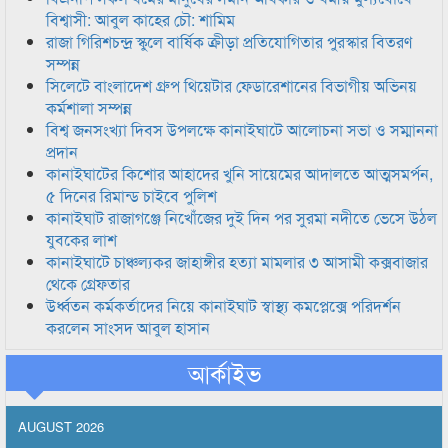
বিশ্বাসী: আবুল কাহের চৌ: শামিম
রাজা গিরিশচন্দ্র স্কুলে বার্ষিক ক্রীড়া প্রতিযোগিতার পুরস্কার বিতরণ
সম্পন্ন
সিলেটে বাংলাদেশ গ্রুপ থিয়েটার ফেডারেশানের বিভাগীয় অভিনয়
কর্মশালা সম্পন্ন
বিশ্ব জনসংখ্যা দিবস উপলক্ষে কানাইঘাটে আলোচনা সভা ও সম্মাননা
প্রদান
কানাইঘাটের কিশোর আহাদের খুনি সায়েমের আদালতে আত্মসমর্পন,
৫ দিনের রিমান্ড চাইবে পুলিশ
কানাইঘাট রাজাগঞ্জে নিখোঁজের দুই দিন পর সুরমা নদীতে ভেসে উঠল
যুবকের লাশ
কানাইঘাটে চাঞ্চল্যকর জাহাঙ্গীর হত্যা মামলার ৩ আসামী কক্সবাজার
থেকে গ্রেফতার
উর্ধ্বতন কর্মকর্তাদের নিয়ে কানাইঘাট স্বাস্থ্য কমপ্লেক্সে পরিদর্শন
করলেন সাংসদ আবুল হাসান
আর্কাইভ
AUGUST 2026