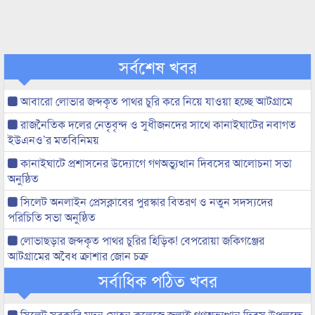
সর্বশেষ খবর
আবারো লোভার জব্দকৃত পাথর চুরি করে নিয়ে যাওয়া হচ্ছে আটগ্রামে
রাজনৈতিক দলের নেতৃবৃন্দ ও সুধীজনদের সাথে কানাইঘাটের নবাগত
ইউএনও’র মতবিনিময়
কানাইঘাটে প্রশাসনের উদ্যোগে গণঅভ্যুত্থান দিবসের আলোচনা সভা
অনুষ্ঠিত
সিলেট অনলাইন প্রেসক্লাবের পুরস্কার বিতরণ ও নতুন সদস্যদের
পরিচিতি সভা অনুষ্ঠিত
লোভাছড়ার জব্দকৃত পাথর চুরির হিড়িক! বেপরোয়া জকিগঞ্জের
আটগ্রামের অবৈধ ক্রাশার জোন চক্র
সর্বাধিক পঠিত খবর
সিলেট সরকারি মদন মোহন কলেজে জুলাই গণঅভ্যুত্থান দিবস উপলক্ষে