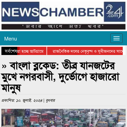
Menu
সর্বশেষ
য়ে যাওয়া হচ্ছে আটগ্রামে
রাজনৈতিক দলের নেতৃবৃন্দ ও সুধীজনদের সাথে ক
যোগিতার পুরস্কার বিতরণ সম্পন্ন
সিলেটে বাংলাদেশ গ্রুপ থিয়েটার ফেডারেশানের বিভ
» বাংলা ব্লকেড: তীব্র যানজটের
মুখে নগরবাসী, দুর্ভোগে হাজারো
মানুষ
প্রকাশিত: ১০. জুলাই. ২০২৪ | বুধবার