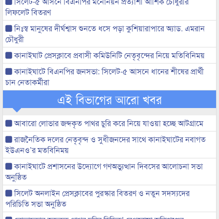
সিলেট-৫ আসনে বিএনপির মনোনয়ন প্রত্যাশী আশিক চৌধুরীর
লিফলেট বিতরণ
নিঃস্ব মানুষের দীর্ঘশ্বাস শুনতে ধসে পড়া কুশিয়ারাপারে অ্যাড. এমরান
চৌধুরী
কানাইঘাট প্রেসক্লাবে প্রবাসী কমিউনিটি নেতৃবৃন্দের নিয়ে মতিবিনিময়
কানাইঘাটে বিএনপির জনসভা: সিলেট-৫ আসনে ধানের শীষের প্রার্থী
চান নেতাকর্মীরা
এই বিভাগের আরো খবর
আবারো লোভার জব্দকৃত পাথর চুরি করে নিয়ে যাওয়া হচ্ছে আটগ্রামে
রাজনৈতিক দলের নেতৃবৃন্দ ও সুধীজনদের সাথে কানাইঘাটের নবাগত
ইউএনও’র মতবিনিময়
কানাইঘাটে প্রশাসনের উদ্যোগে গণঅভ্যুত্থান দিবসের আলোচনা সভা
অনুষ্ঠিত
সিলেট অনলাইন প্রেসক্লাবের পুরস্কার বিতরণ ও নতুন সদস্যদের
পরিচিতি সভা অনুষ্ঠিত