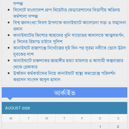
সম্পন্ন
সিলেটে বাংলাদেশ গ্রুপ থিয়েটার ফেডারেশানের বিভাগীয় অভিনয়
কর্মশালা সম্পন্ন
বিশ্ব জনসংখ্যা দিবস উপলক্ষে কানাইঘাটে আলোচনা সভা ও সম্মাননা
প্রদান
কানাইঘাটের কিশোর আহাদের খুনি সায়েমের আদালতে আত্মসমর্পন,
৫ দিনের রিমান্ড চাইবে পুলিশ
কানাইঘাট রাজাগঞ্জে নিখোঁজের দুই দিন পর সুরমা নদীতে ভেসে উঠল
যুবকের লাশ
কানাইঘাটে চাঞ্চল্যকর জাহাঙ্গীর হত্যা মামলার ৩ আসামী কক্সবাজার
থেকে গ্রেফতার
উর্ধ্বতন কর্মকর্তাদের নিয়ে কানাইঘাট স্বাস্থ্য কমপ্লেক্সে পরিদর্শন
করলেন সাংসদ আবুল হাসান
আর্কাইভ
AUGUST 2026
M
T
W
T
F
S
S
1
2