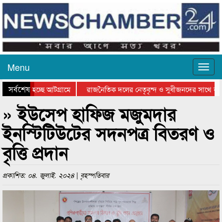
Menu
সর্বশেষ
 যাওয়া হচ্ছে আটগ্রামে
রাজনৈতিক দলের নেতৃবৃন্দ ও সুধীজনদের সাথে কান
গিতার পুরস্কার বিতরণ সম্পন্ন
সিলেটে বাংলাদেশ গ্রুপ থিয়েটার ফেডারেশানের বিভাগ
» ইউসেপ হাফিজ মজুমদার
ইনস্টিটিউটের সদনপত্র বিতরণ ও
বৃত্তি প্রদান
প্রকাশিত: ০৪. জুলাই. ২০২৪ | বৃহস্পতিবার