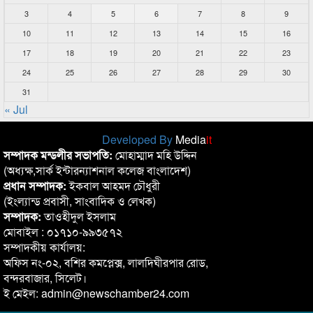
3
4
5
6
7
8
9
10
11
12
13
14
15
16
17
18
19
20
21
22
23
24
25
26
27
28
29
30
31
« Jul
Developed By
Media
it
সম্পাদক মন্ডলীর সভাপতি:
মোহাম্মাদ মহি উদ্দিন
(অধ্যক্ষ,সার্ক ইন্টারন্যাশনাল কলেজ বাংলাদেশ)
প্রধান সম্পাদক:
ইকবাল আহমদ চৌধুরী
(ইংল্যান্ড প্রবাসী, সাংবাদিক ও লেখক)
সম্পাদক:
তাওহীদুল ইসলাম
মোবাইল : ০১৭১০-৯৯৩৫৭২
সম্পাদকীয় কার্যালয়:
অফিস নং-০২, বশির কমপ্লেক্স, লালদিঘীরপার রোড,
বন্দরবাজার, সিলেট।
ই মেইল: admin@newschamber24.com