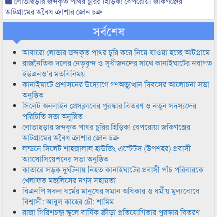
লোভাছড়ার জব্দকৃত পাথর চুরির হিড়িক! বেপরোয়া জকিগঞ্জের
আটগ্রামের অবৈধ ক্রাশার জোন চক্র
সর্বশেষ
আবারো লোভার জব্দকৃত পাথর চুরি করে নিয়ে যাওয়া হচ্ছে আটগ্রামে
রাজনৈতিক দলের নেতৃবৃন্দ ও সুধীজনদের সাথে কানাইঘাটের নবাগত
ইউএনও’র মতবিনিময়
কানাইঘাটে প্রশাসনের উদ্যোগে গণঅভ্যুত্থান দিবসের আলোচনা সভা
অনুষ্ঠিত
সিলেট অনলাইন প্রেসক্লাবের পুরস্কার বিতরণ ও নতুন সদস্যদের
পরিচিতি সভা অনুষ্ঠিত
লোভাছড়ার জব্দকৃত পাথর চুরির হিড়িক! বেপরোয়া জকিগঞ্জের
আটগ্রামের অবৈধ ক্রাশার জোন চক্র
লন্ডনে সিলেট শাহজালাল হাউজিং এস্টেটস (উপশহর) প্রবাসী
অ্যাসোসিয়েশনের সভা অনুষ্ঠিত
কাতারে সড়ক দুর্ঘটনায় নিহত কানাইঘাটের প্রবাসী পাঁচ পরিবারকে
খেলাফত মজলিসের নগদ সহায়তা
বিএনপি সকল ধর্মের মানুষের সমান অধিকার ও ধর্মীয় মুল্যবোধে
বিশ্বাসী: আবুল কাহের চৌ: শামিম
রাজা গিরিশচন্দ্র স্কুলে বার্ষিক ক্রীড়া প্রতিযোগিতার পুরস্কার বিতরণ