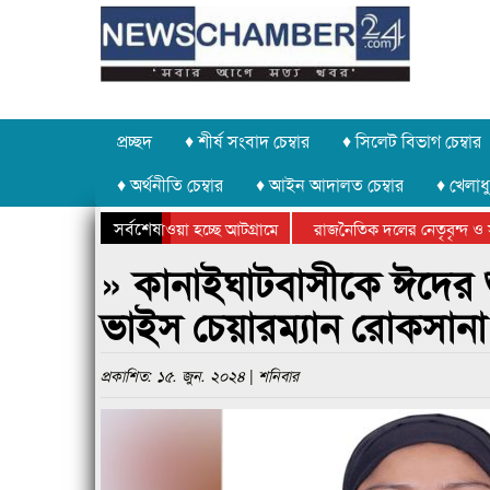
প্রচ্ছদ
♦ শীর্ষ সংবাদ চেম্বার
♦ সিলেট বিভাগ চেম্বার
♦ অর্থনীতি চেম্বার
♦ আইন আদালত চেম্বার
♦ খেলাধু
সর্বশেষ
পাথর চুরি করে নিয়ে যাওয়া হচ্ছে আটগ্রামে
রাজনৈতিক দলের নেতৃবৃন্দ ও স
বার্ষিক ক্রীড়া প্রতিযোগিতার পুরস্কার বিতরণ সম্পন্ন
সিলেটে বাংলাদেশ গ্রুপ থিয়েট
» কানাইঘাটবাসীকে ঈদের শু
ভাইস চেয়ারম্যান রোকসানা
প্রকাশিত: ১৫. জুন. ২০২৪ | শনিবার