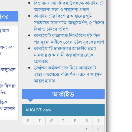
বিশ্ব জনসংখ্যা দিবস উপলক্ষে কানাইঘাটে
আলোচনা সভা ও সম্মাননা প্রদান
খবর
কানাইঘাটের কিশোর আহাদের খুনি
সায়েমের আদালতে আত্মসমর্পন, ৫ দিনের
রিমান্ড চাইবে পুলিশ
ি করে
কানাইঘাট রাজাগঞ্জে নিখোঁজের দুই দিন
পর সুরমা নদীতে ভেসে উঠল যুবকের লাশ
ধীজনদের
কানাইঘাটে চাঞ্চল্যকর জাহাঙ্গীর হত্যা
র
মামলার ৩ আসামী কক্সবাজার থেকে
গ্রেফতার
উর্ধ্বতন কর্মকর্তাদের নিয়ে কানাইঘাট
ভ্যুত্থান
স্বাস্থ্য কমপ্লেক্সে পরিদর্শন করলেন সাংসদ
আবুল হাসান
কার বিতরণ
্ঠিত
আর্কাইভ
িড়িক!
 ক্রাশার
AUGUST 2026
M
T
W
T
F
S
S
1
2