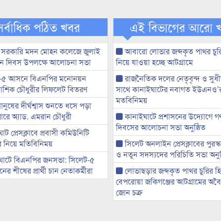
সর্বাধিক পঠিত খবর
এই বিভাগের আরো 
 সরকারি মদন মোহন কলেজে জুলাই
আবারো লোভার জব্দকৃত পাথর চুর
্থান দিবস উপলক্ষে আলোচনা সভা
নিয়ে যাওয়া হচ্ছে আটগ্রামে
-৫ আসনে বিএনপির মনোনয়ন
রাজনৈতিক দলের নেতৃবৃন্দ ও সু
ী আশিক চৌধুরীর লিফলেট বিতরণ
সাথে কানাইঘাটের নবাগত ইউএনও’
মতবিনিময়
মানুষের দীর্ঘশ্বাস শুনতে ধসে পড়া
ারে অ্যাড. এমরান চৌধুরী
কানাইঘাটে প্রশাসনের উদ্যোগে গণঅ
দিবসের আলোচনা সভা অনুষ্ঠিত
ট প্রেসক্লাবে প্রবাসী কমিউনিটি
ের নিয়ে মতিবিনিময়
সিলেট অনলাইন প্রেসক্লাবের পুরস্
ও নতুন সদস্যদের পরিচিতি সভা অনুষ
ঘাটে বিএনপির জনসভা: সিলেট-৫
র শীষের প্রার্থী চান নেতাকর্মীরা
লোভাছড়ার জব্দকৃত পাথর চুরির হ
বেপরোয়া জকিগঞ্জের আটগ্রামের অবৈধ
জোন চক্র