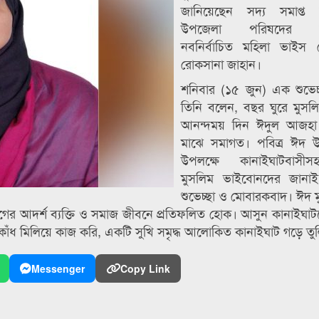
জানিয়েছেন সদ্য সমাপ্ত 
উপজেলা পরিষদের নির
নবনির্বাচিত মহিলা ভাইস চ
রোকসানা জাহান।
শনিবার (১৫ জুন) এক শুভেচ্ছ
তিনি বলেন, বছর ঘুরে মুসলি
আনন্দময় দিন ঈদুল আজহা
মাঝে সমাগত। পবিত্র ঈদ
উপলক্ষে কানাইঘাটবাস
মুসলিম ভাইবোনদের জানাই
শুভেচ্ছা ও মোবারকবাদ। ঈদ 
যাগের আদর্শ ব্যক্তি ও সমাজ জীবনে প্রতিফলিত হোক। আসুন কানাইঘা
কাঁধ মিলিয়ে কাজ করি, একটি সুখি সমৃদ্ধ আলোকিত কানাইঘাট গড়ে তু
Messenger
Copy Link