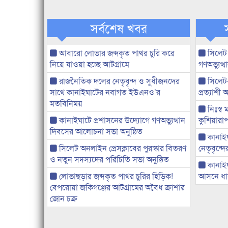
সর্বশেষ খবর
আবারো লোভার জব্দকৃত পাথর চুরি করে
সিলেট
নিয়ে যাওয়া হচ্ছে আটগ্রামে
গণঅভ্যুত
রাজনৈতিক দলের নেতৃবৃন্দ ও সুধীজনদের
সিলেট
সাথে কানাইঘাটের নবাগত ইউএনও’র
প্রত্যাশ
মতবিনিময়
নিঃস্ব 
কানাইঘাটে প্রশাসনের উদ্যোগে গণঅভ্যুত্থান
কুশিয়ারাপ
দিবসের আলোচনা সভা অনুষ্ঠিত
কানাইঘা
সিলেট অনলাইন প্রেসক্লাবের পুরস্কার বিতরণ
নেতৃবৃন্দ
ও নতুন সদস্যদের পরিচিতি সভা অনুষ্ঠিত
কানাই
লোভাছড়ার জব্দকৃত পাথর চুরির হিড়িক!
আসনে ধানে
বেপরোয়া জকিগঞ্জের আটগ্রামের অবৈধ ক্রাশার
জোন চক্র