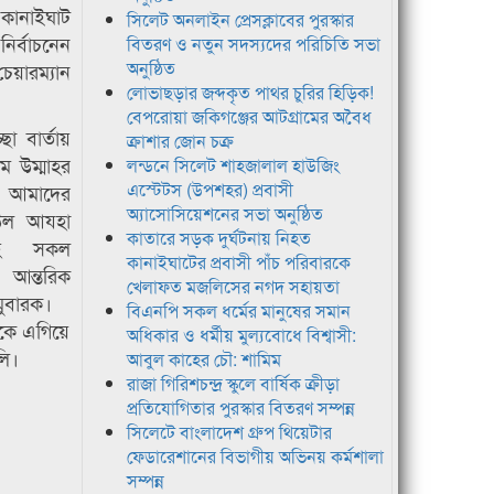
কানাইঘাট
সিলেট অনলাইন প্রেসক্লাবের পুরস্কার
্বাচনেন
বিতরণ ও নতুন সদস্যদের পরিচিতি সভা
অনুষ্ঠিত
েয়ারম্যান
লোভাছড়ার জব্দকৃত পাথর চুরির হিড়িক!
বেপরোয়া জকিগঞ্জের আটগ্রামের অবৈধ
া বার্তায়
ক্রাশার জোন চক্র
ম উম্মাহর
লন্ডনে সিলেট শাহজালাল হাউজিং
এস্টেটস (উপশহর) প্রবাসী
 আমাদের
অ্যাসোসিয়েশনের সভা অনুষ্ঠিত
 উল আযহা
কাতারে সড়ক দুর্ঘটনায় নিহত
ীসহ সকল
কানাইঘাটের প্রবাসী পাঁচ পরিবারকে
 আন্তরিক
খেলাফত মজলিসের নগদ সহায়তা
মুবারক।
বিএনপি সকল ধর্মের মানুষের সমান
টকে এগিয়ে
অধিকার ও ধর্মীয় মুল্যবোধে বিশ্বাসী:
লি।
আবুল কাহের চৌ: শামিম
রাজা গিরিশচন্দ্র স্কুলে বার্ষিক ক্রীড়া
প্রতিযোগিতার পুরস্কার বিতরণ সম্পন্ন
সিলেটে বাংলাদেশ গ্রুপ থিয়েটার
ফেডারেশানের বিভাগীয় অভিনয় কর্মশালা
সম্পন্ন