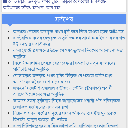
লোভাছড়ার জব্দকৃত পাথর চুরির হিড়িক! বেপরোয়া জকিগঞ্জের
আটগ্রামের অবৈধ ক্রাশার জোন চক্র
সর্বশেষ
আবারো লোভার জব্দকৃত পাথর চুরি করে নিয়ে যাওয়া হচ্ছে আটগ্রামে
রাজনৈতিক দলের নেতৃবৃন্দ ও সুধীজনদের সাথে কানাইঘাটের নবাগত
ইউএনও’র মতবিনিময়
কানাইঘাটে প্রশাসনের উদ্যোগে গণঅভ্যুত্থান দিবসের আলোচনা সভা
অনুষ্ঠিত
সিলেট অনলাইন প্রেসক্লাবের পুরস্কার বিতরণ ও নতুন সদস্যদের
পরিচিতি সভা অনুষ্ঠিত
লোভাছড়ার জব্দকৃত পাথর চুরির হিড়িক! বেপরোয়া জকিগঞ্জের
আটগ্রামের অবৈধ ক্রাশার জোন চক্র
লন্ডনে সিলেট শাহজালাল হাউজিং এস্টেটস (উপশহর) প্রবাসী
অ্যাসোসিয়েশনের সভা অনুষ্ঠিত
কাতারে সড়ক দুর্ঘটনায় নিহত কানাইঘাটের প্রবাসী পাঁচ পরিবারকে
খেলাফত মজলিসের নগদ সহায়তা
বিএনপি সকল ধর্মের মানুষের সমান অধিকার ও ধর্মীয় মুল্যবোধে
বিশ্বাসী: আবুল কাহের চৌ: শামিম
রাজা গিরিশচন্দ্র স্কুলে বার্ষিক ক্রীড়া প্রতিযোগিতার পুরস্কার বিতরণ