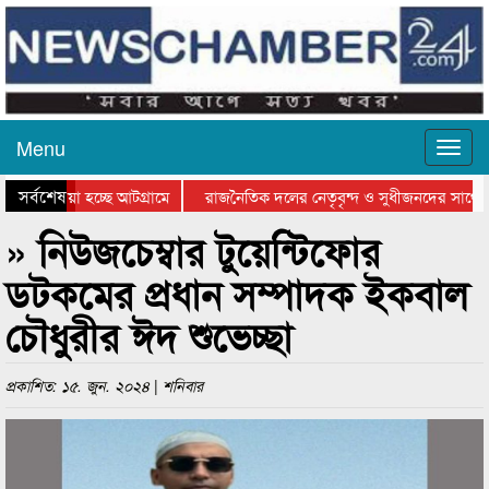
Menu
সর্বশেষ
য়ে যাওয়া হচ্ছে আটগ্রামে
রাজনৈতিক দলের নেতৃবৃন্দ ও সুধীজনদের সাথে ক
িযোগিতার পুরস্কার বিতরণ সম্পন্ন
সিলেটে বাংলাদেশ গ্রুপ থিয়েটার ফেডারেশানের বি
» নিউজচেম্বার টুয়েন্টিফোর
ডটকমের প্রধান সম্পাদক ইকবাল
চৌধুরীর ঈদ শুভেচ্ছা
প্রকাশিত: ১৫. জুন. ২০২৪ | শনিবার