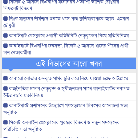
সিলেট-৫ আসনে বিএনপির মনোনয়ন প্রত্যাশী আশিক চৌধুরীর
লিফলেট বিতরণ
নিঃস্ব মানুষের দীর্ঘশ্বাস শুনতে ধসে পড়া কুশিয়ারাপারে অ্যাড. এমরান
চৌধুরী
কানাইঘাট প্রেসক্লাবে প্রবাসী কমিউনিটি নেতৃবৃন্দের নিয়ে মতিবিনিময়
কানাইঘাটে বিএনপির জনসভা: সিলেট-৫ আসনে ধানের শীষের প্রার্থী
চান নেতাকর্মীরা
এই বিভাগের আরো খবর
আবারো লোভার জব্দকৃত পাথর চুরি করে নিয়ে যাওয়া হচ্ছে আটগ্রামে
রাজনৈতিক দলের নেতৃবৃন্দ ও সুধীজনদের সাথে কানাইঘাটের নবাগত
ইউএনও’র মতবিনিময়
কানাইঘাটে প্রশাসনের উদ্যোগে গণঅভ্যুত্থান দিবসের আলোচনা সভা
অনুষ্ঠিত
সিলেট অনলাইন প্রেসক্লাবের পুরস্কার বিতরণ ও নতুন সদস্যদের
পরিচিতি সভা অনুষ্ঠিত