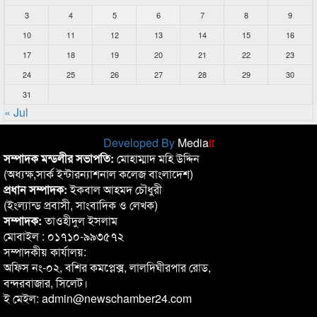
3
4
5
6
7
8
9
10
11
12
13
14
15
16
17
18
19
20
21
22
23
24
25
26
27
28
29
30
31
« Jul
Developed By
Media
it
সম্পাদক মন্ডলীর সভাপতি:
মোহাম্মাদ মহি উদ্দিন
(অধ্যক্ষ,সার্ক ইন্টারন্যাশনাল কলেজ বাংলাদেশ)
প্রধান সম্পাদক:
ইকবাল আহমদ চৌধুরী
(ইংল্যান্ড প্রবাসী, সাংবাদিক ও লেখক)
সম্পাদক:
তাওহীদুল ইসলাম
মোবাইল : ০১৭১০-৯৯৩৫৭২
সম্পাদকীয় কার্যালয়:
অফিস নং-০২, বশির কমপ্লেক্স, লালদিঘীরপার রোড,
বন্দরবাজার, সিলেট।
ই মেইল: admin@newschamber24.com