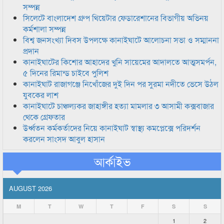
সম্পন্ন
সিলেটে বাংলাদেশ গ্রুপ থিয়েটার ফেডারেশানের বিভাগীয় অভিনয়
কর্মশালা সম্পন্ন
বিশ্ব জনসংখ্যা দিবস উপলক্ষে কানাইঘাটে আলোচনা সভা ও সম্মাননা
প্রদান
কানাইঘাটের কিশোর আহাদের খুনি সায়েমের আদালতে আত্মসমর্পন,
৫ দিনের রিমান্ড চাইবে পুলিশ
কানাইঘাট রাজাগঞ্জে নিখোঁজের দুই দিন পর সুরমা নদীতে ভেসে উঠল
যুবকের লাশ
কানাইঘাটে চাঞ্চল্যকর জাহাঙ্গীর হত্যা মামলার ৩ আসামী কক্সবাজার
থেকে গ্রেফতার
উর্ধ্বতন কর্মকর্তাদের নিয়ে কানাইঘাট স্বাস্থ্য কমপ্লেক্সে পরিদর্শন
করলেন সাংসদ আবুল হাসান
আর্কাইভ
AUGUST 2026
M
T
W
T
F
S
S
1
2