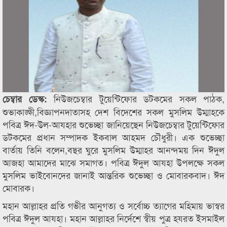
নিউজচেম্বার টুয়েন্টিফোর ডটকমের সকল পাঠক,
চেম্বার ডেস্ক:
শুভাকাঙ্ক্ষী,বিজ্ঞাপনদাতাসহ দেশ বিদেশের সকল মুসলিম উম্মাহকে
পবিত্র ঈদ-উল-আযহার শুভেচ্ছা জানিয়েছেন নিউজচেম্বার টুয়েন্টিফোর
ডটকমের প্রধান সম্পাদক ইকবাল আহমদ চৌধুরী। এক শুভেচ্ছা
বার্তায় তিনি বলেন,বছর ঘুরে মুসলিম উম্মাহর আনন্দময় দিন ঈদুল
আজহা আমাদের মাঝে সমাগত। পবিত্র ঈদুল আযহা উপলক্ষে সকল
মুসলিম ভাইবোনদের জানাই আন্তরিক শুভেচ্ছা ও মোবারকবাদ। ঈদ
মোবারক।
মহান আল্লাহর প্রতি গভীর আনুগত্য ও সর্বোচ্চ ত্যাগের মহিমায় ভাস্বর
পবিত্র ঈদুল আযহা। মহান আল্লাহর নির্দেশে স্বীয় পুত্র হযরত ইসমাইল