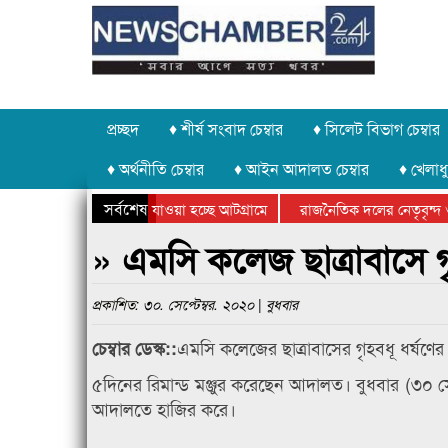
প্রচ্ছদ
♦ শীর্ষ সংবাদ চেম্বার
♦ সিলেট বিভাগ চেম্বার
♦ অর্থনীতি চেম্বার
♦ আইন আদালত চেম্বার
♦ খেলাধু
সর্বশেষ
ত পাথর চুরি করে নিয়ে যাওয়া হচ্ছে আটগ্রামে
রাজনৈতিক দলের নেতৃবৃন্দ ও
ে বার্ষিক ক্রীড়া প্রতিযোগিতার পুরস্কার বিতরণ সম্পন্ন
সিলেটে বাংলাদেশ গ্রুপ থিয়
» এমসি কলেজ ছাত্রাবাসে গৃ
প্রকাশিত: ৩০. সেপ্টেম্বর. ২০২০ | বুধবার
এমসি কলেজের ছাত্রাবাসের গৃহবধূ ধর্ষণে
চেম্বার ডেস্ক::
৫দিনের রিমান্ড মঞ্জুর করেছেন আদালত। বুধবার (৩০ সেপ্
আদালতে হাজির করে।