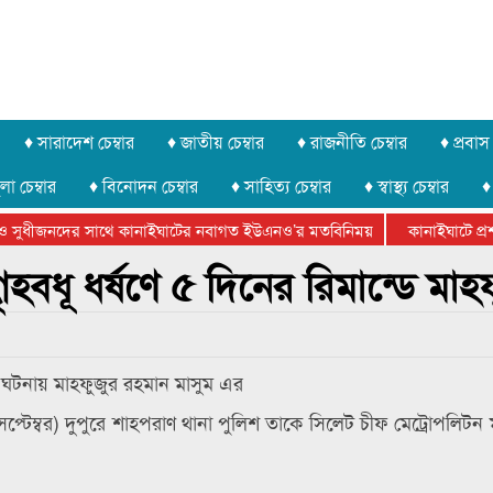
♦ সারাদেশ চেম্বার
♦ জাতীয় চেম্বার
♦ রাজনীতি চেম্বার
♦ প্রবাস 
লা চেম্বার
♦ বিনোদন চেম্বার
♦ সাহিত্য চেম্বার
♦ স্বাস্থ্য চেম্বার
♦
 সুধীজনদের সাথে কানাইঘাটের নবাগত ইউএনও’র মতবিনিময়
কানাইঘাটে প্রশাস
েটার ফেডারেশানের বিভাগীয় অভিনয় কর্মশালা সম্পন্ন
হবধূ ধর্ষণে ৫ দিনের রিমান্ডে মাহ
র ঘটনায় মাহফুজুর রহমান মাসুম এর
টেম্বর) দুপুরে শাহপরাণ থানা পুলিশ তাকে সিলেট চীফ মেট্রোপলিটন ম্য