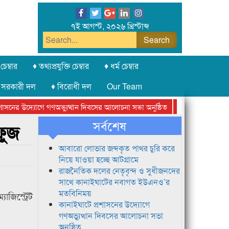
৭ই আগস্ট, ২০২৬ খ্রিস্টাব্দ
চেম্বার
♦ তথ্যপ্রযুক্তি চেম্বার
♦ ধর্ম চেম্বার
 সরকারী দল
♦ বিরোধী দল
Our Team
নের উদ্যোগে গণঅভ্যুত্থান দিবসের আলোচনা সভা অনুষ্ঠিত
সিলেট অনলাইন প্রেস
সর্বশেষ
ফুজ
আবারো লোভার জব্দকৃত পাথর চুরি করে
নিয়ে যাওয়া হচ্ছে আটগ্রামে
রাজনৈতিক দলের নেতৃবৃন্দ ও সুধীজনদের
সাথে কানাইঘাটের নবাগত ইউএনও’র
মতবিনিময়
াজিস্ট্রেট
কানাইঘাটে প্রশাসনের উদ্যোগে
গণঅভ্যুত্থান দিবসের আলোচনা সভা
অনুষ্ঠিত