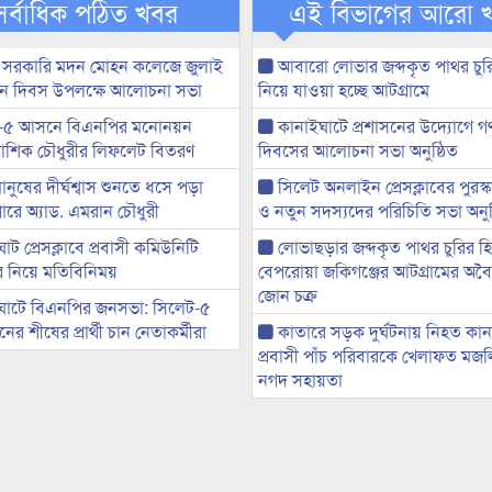
সর্বাধিক পঠিত খবর
এই বিভাগের আরো 
 সরকারি মদন মোহন কলেজে জুলাই
আবারো লোভার জব্দকৃত পাথর চুর
্থান দিবস উপলক্ষে আলোচনা সভা
নিয়ে যাওয়া হচ্ছে আটগ্রামে
-৫ আসনে বিএনপির মনোনয়ন
কানাইঘাটে প্রশাসনের উদ্যোগে গণঅ
ী আশিক চৌধুরীর লিফলেট বিতরণ
দিবসের আলোচনা সভা অনুষ্ঠিত
মানুষের দীর্ঘশ্বাস শুনতে ধসে পড়া
সিলেট অনলাইন প্রেসক্লাবের পুরস্
ারে অ্যাড. এমরান চৌধুরী
ও নতুন সদস্যদের পরিচিতি সভা অনুষ
ট প্রেসক্লাবে প্রবাসী কমিউনিটি
লোভাছড়ার জব্দকৃত পাথর চুরির হ
ের নিয়ে মতিবিনিময়
বেপরোয়া জকিগঞ্জের আটগ্রামের অবৈধ
জোন চক্র
ঘাটে বিএনপির জনসভা: সিলেট-৫
র শীষের প্রার্থী চান নেতাকর্মীরা
কাতারে সড়ক দুর্ঘটনায় নিহত কা
প্রবাসী পাঁচ পরিবারকে খেলাফত মজ
নগদ সহায়তা