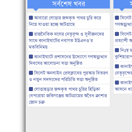
সর্বশেষ খবর
আবারো লোভার জব্দকৃত পাথর চুরি করে
সিলেট
নিয়ে যাওয়া হচ্ছে আটগ্রামে
গণঅভ্যুত
রাজনৈতিক দলের নেতৃবৃন্দ ও সুধীজনদের
সিলেট
সাথে কানাইঘাটের নবাগত ইউএনও’র
প্রত্যাশ
মতবিনিময়
নিঃস্ব 
কানাইঘাটে প্রশাসনের উদ্যোগে গণঅভ্যুত্থান
কুশিয়ারাপ
দিবসের আলোচনা সভা অনুষ্ঠিত
কানাইঘা
সিলেট অনলাইন প্রেসক্লাবের পুরস্কার বিতরণ
নেতৃবৃন্দ
ও নতুন সদস্যদের পরিচিতি সভা অনুষ্ঠিত
কানাই
লোভাছড়ার জব্দকৃত পাথর চুরির হিড়িক!
আসনে ধানে
বেপরোয়া জকিগঞ্জের আটগ্রামের অবৈধ ক্রাশার
জোন চক্র