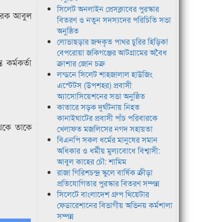
সিলেট অনলাইন প্রেসক্লাবের পুরস্কার
চারক আবুল
বিতরণ ও নতুন সদস্যদের পরিচিতি সভা
অনুষ্ঠিত
লোভাছড়ার জব্দকৃত পাথর চুরির হিড়িক!
বেপরোয়া জকিগঞ্জের আটগ্রামের অবৈধ
কর্মকর্তা
ক্রাশার জোন চক্র
লন্ডনে সিলেট শাহজালাল হাউজিং
এস্টেটস (উপশহর) প্রবাসী
অ্যাসোসিয়েশনের সভা অনুষ্ঠিত
কাতারে সড়ক দুর্ঘটনায় নিহত
কানাইঘাটের প্রবাসী পাঁচ পরিবারকে
েকে তাকে
খেলাফত মজলিসের নগদ সহায়তা
বিএনপি সকল ধর্মের মানুষের সমান
অধিকার ও ধর্মীয় মুল্যবোধে বিশ্বাসী:
আবুল কাহের চৌ: শামিম
রাজা গিরিশচন্দ্র স্কুলে বার্ষিক ক্রীড়া
প্রতিযোগিতার পুরস্কার বিতরণ সম্পন্ন
সিলেটে বাংলাদেশ গ্রুপ থিয়েটার
ফেডারেশানের বিভাগীয় অভিনয় কর্মশালা
সম্পন্ন