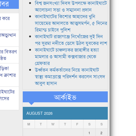
খবর
বিশ্ব জনসংখ্যা দিবস উপলক্ষে কানাইঘাটে
আলোচনা সভা ও সম্মাননা প্রদান
কানাইঘাটের কিশোর আহাদের খুনি
ি করে
সায়েমের আদালতে আত্মসমর্পন, ৫ দিনের
রিমান্ড চাইবে পুলিশ
ভ্যুত্থান
কানাইঘাট রাজাগঞ্জে নিখোঁজের দুই দিন
পর সুরমা নদীতে ভেসে উঠল যুবকের লাশ
কানাইঘাটে চাঞ্চল্যকর জাহাঙ্গীর হত্যা
কার বিতরণ
মামলার ৩ আসামী কক্সবাজার থেকে
্ঠিত
গ্রেফতার
িড়িক!
উর্ধ্বতন কর্মকর্তাদের নিয়ে কানাইঘাট
 ক্রাশার
স্বাস্থ্য কমপ্লেক্সে পরিদর্শন করলেন সাংসদ
আবুল হাসান
নাইঘাটের
আর্কাইভ
লিসের
AUGUST 2026
M
T
W
T
F
S
S
1
2