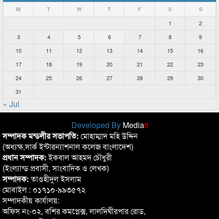
M
T
W
T
F
S
S
1
2
3
4
5
6
7
8
9
10
11
12
13
14
15
16
17
18
19
20
21
22
23
24
25
26
27
28
29
30
31
« Jul
Developed By
Media
it
সম্পাদক মন্ডলীর সভাপতি:
মোহাম্মাদ মহি উদ্দিন
(অধ্যক্ষ,সার্ক ইন্টারন্যাশনাল কলেজ বাংলাদেশ)
প্রধান সম্পাদক:
ইকবাল আহমদ চৌধুরী
(ইংল্যান্ড প্রবাসী, সাংবাদিক ও লেখক)
সম্পাদক:
তাওহীদুল ইসলাম
মোবাইল : ০১৭১০-৯৯৩৫৭২
সম্পাদকীয় কার্যালয়:
অফিস নং-০২, বশির কমপ্লেক্স, লালদিঘীরপার রোড,