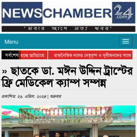
Menu
সর্বশেষ
 যাওয়া হচ্ছে আটগ্রামে
রাজনৈতিক দলের নেতৃবৃন্দ ও সুধীজনদের সাথে কান
গিতার পুরস্কার বিতরণ সম্পন্ন
সিলেটে বাংলাদেশ গ্রুপ থিয়েটার ফেডারেশানের বিভাগ
» ছাতকে ডা. মঈন উদ্দিন ট্রাস্টের
ফ্রি মেডিকেল ক্যাম্প সম্পন্ন
প্রকাশিত: ২৬. এপ্রিল. ২০২৪ | শুক্রবার