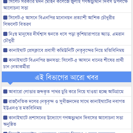
সিলেট সরকারি মদন মোহন কলেজে জুলাই গণঅভ্যুত্থান দিবস উপলক্ষে
আলোচনা সভা
সিলেট-৫ আসনে বিএনপির মনোনয়ন প্রত্যাশী আশিক চৌধুরীর
লিফলেট বিতরণ
নিঃস্ব মানুষের দীর্ঘশ্বাস শুনতে ধসে পড়া কুশিয়ারাপারে অ্যাড. এমরান
চৌধুরী
কানাইঘাট প্রেসক্লাবে প্রবাসী কমিউনিটি নেতৃবৃন্দের নিয়ে মতিবিনিময়
কানাইঘাটে বিএনপির জনসভা: সিলেট-৫ আসনে ধানের শীষের প্রার্থী
চান নেতাকর্মীরা
এই বিভাগের আরো খবর
আবারো লোভার জব্দকৃত পাথর চুরি করে নিয়ে যাওয়া হচ্ছে আটগ্রামে
রাজনৈতিক দলের নেতৃবৃন্দ ও সুধীজনদের সাথে কানাইঘাটের নবাগত
ইউএনও’র মতবিনিময়
কানাইঘাটে প্রশাসনের উদ্যোগে গণঅভ্যুত্থান দিবসের আলোচনা সভা
অনুষ্ঠিত