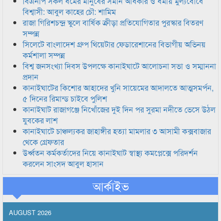
বিএনপি সকল ধর্মের মানুষের সমান অধিকার ও ধর্মীয় মুল্যবোধে
বিশ্বাসী: আবুল কাহের চৌ: শামিম
রাজা গিরিশচন্দ্র স্কুলে বার্ষিক ক্রীড়া প্রতিযোগিতার পুরস্কার বিতরণ
সম্পন্ন
সিলেটে বাংলাদেশ গ্রুপ থিয়েটার ফেডারেশানের বিভাগীয় অভিনয়
কর্মশালা সম্পন্ন
বিশ্ব জনসংখ্যা দিবস উপলক্ষে কানাইঘাটে আলোচনা সভা ও সম্মাননা
প্রদান
কানাইঘাটের কিশোর আহাদের খুনি সায়েমের আদালতে আত্মসমর্পন,
৫ দিনের রিমান্ড চাইবে পুলিশ
কানাইঘাট রাজাগঞ্জে নিখোঁজের দুই দিন পর সুরমা নদীতে ভেসে উঠল
যুবকের লাশ
কানাইঘাটে চাঞ্চল্যকর জাহাঙ্গীর হত্যা মামলার ৩ আসামী কক্সবাজার
থেকে গ্রেফতার
উর্ধ্বতন কর্মকর্তাদের নিয়ে কানাইঘাট স্বাস্থ্য কমপ্লেক্সে পরিদর্শন
করলেন সাংসদ আবুল হাসান
আর্কাইভ
AUGUST 2026