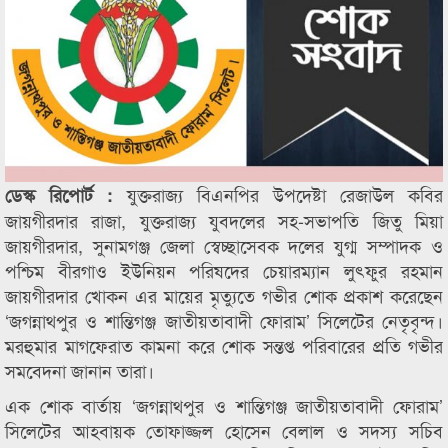
যুক্তরাজ্য বিএনপির উপদেষ্টা রেজাউল কবির
ডেস্ক রিপোর্ট :
জায়গীরদার রাজা, যুক্তরাজ্য যুবদলের সহ-সভাপতি জিতু মিয়া
জায়গীরদার, সুনামগঞ্জ জেলা স্বেচ্ছাসেবক দলের যুগ্ম সম্পাদক ও
পশ্চিম বীরগাও ইউনিয়ন পরিষদের চেয়ারম্যান লুৎফুর রহমান
জায়গীরদার খোকন এর মায়ের মৃত্যুতে গভীর শোক প্রকাশ করেছেন
‘জগন্নাথপুর ও শান্তিগঞ্জ জাতীয়তাবাদী ফোরাম’ সিলেটের নেতৃবৃন্দ।
মরহুমার মাগফেরাত কামনা করে শোক সন্তপ্ত পরিবারের প্রতি গভীর
সমবেদনা জানান তারা।
এক শোক বার্তায় ‘জগন্নাথপুর ও শান্তিগঞ্জ জাতীয়তাবাদী ফোরাম’
সিলেটের আহবায়ক তোফাজ্জল হোসেন বেলাল ও সদস্য সচিব