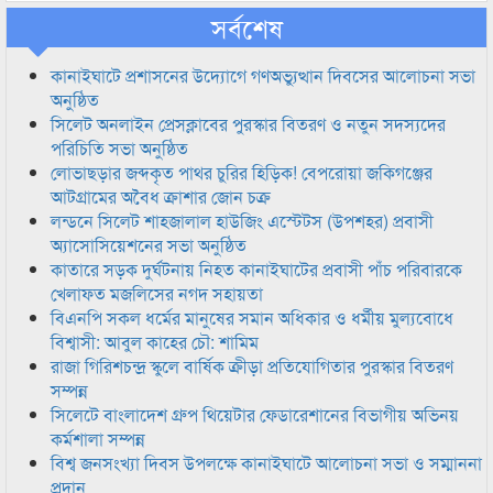
সর্বশেষ
কানাইঘাটে প্রশাসনের উদ্যোগে গণঅভ্যুত্থান দিবসের আলোচনা সভা
অনুষ্ঠিত
সিলেট অনলাইন প্রেসক্লাবের পুরস্কার বিতরণ ও নতুন সদস্যদের
পরিচিতি সভা অনুষ্ঠিত
লোভাছড়ার জব্দকৃত পাথর চুরির হিড়িক! বেপরোয়া জকিগঞ্জের
আটগ্রামের অবৈধ ক্রাশার জোন চক্র
লন্ডনে সিলেট শাহজালাল হাউজিং এস্টেটস (উপশহর) প্রবাসী
অ্যাসোসিয়েশনের সভা অনুষ্ঠিত
কাতারে সড়ক দুর্ঘটনায় নিহত কানাইঘাটের প্রবাসী পাঁচ পরিবারকে
খেলাফত মজলিসের নগদ সহায়তা
বিএনপি সকল ধর্মের মানুষের সমান অধিকার ও ধর্মীয় মুল্যবোধে
বিশ্বাসী: আবুল কাহের চৌ: শামিম
রাজা গিরিশচন্দ্র স্কুলে বার্ষিক ক্রীড়া প্রতিযোগিতার পুরস্কার বিতরণ
সম্পন্ন
সিলেটে বাংলাদেশ গ্রুপ থিয়েটার ফেডারেশানের বিভাগীয় অভিনয়
কর্মশালা সম্পন্ন
বিশ্ব জনসংখ্যা দিবস উপলক্ষে কানাইঘাটে আলোচনা সভা ও সম্মাননা
প্রদান