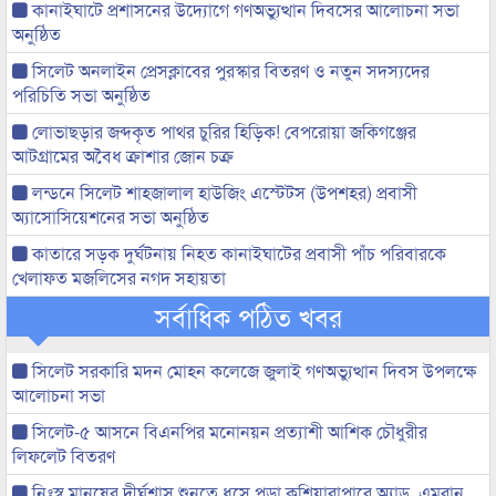
কানাইঘাটে প্রশাসনের উদ্যোগে গণঅভ্যুত্থান দিবসের আলোচনা সভা
অনুষ্ঠিত
সিলেট অনলাইন প্রেসক্লাবের পুরস্কার বিতরণ ও নতুন সদস্যদের
পরিচিতি সভা অনুষ্ঠিত
লোভাছড়ার জব্দকৃত পাথর চুরির হিড়িক! বেপরোয়া জকিগঞ্জের
আটগ্রামের অবৈধ ক্রাশার জোন চক্র
লন্ডনে সিলেট শাহজালাল হাউজিং এস্টেটস (উপশহর) প্রবাসী
অ্যাসোসিয়েশনের সভা অনুষ্ঠিত
কাতারে সড়ক দুর্ঘটনায় নিহত কানাইঘাটের প্রবাসী পাঁচ পরিবারকে
খেলাফত মজলিসের নগদ সহায়তা
সর্বাধিক পঠিত খবর
সিলেট সরকারি মদন মোহন কলেজে জুলাই গণঅভ্যুত্থান দিবস উপলক্ষে
আলোচনা সভা
সিলেট-৫ আসনে বিএনপির মনোনয়ন প্রত্যাশী আশিক চৌধুরীর
লিফলেট বিতরণ
নিঃস্ব মানুষের দীর্ঘশ্বাস শুনতে ধসে পড়া কুশিয়ারাপারে অ্যাড. এমরান