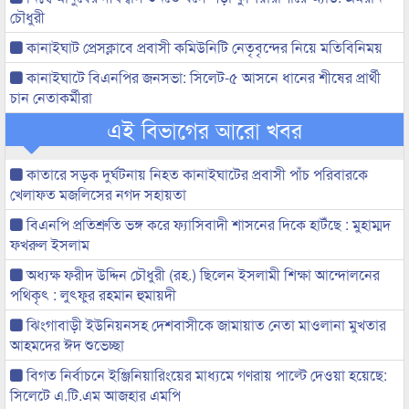
চৌধুরী
কানাইঘাট প্রেসক্লাবে প্রবাসী কমিউনিটি নেতৃবৃন্দের নিয়ে মতিবিনিময়
কানাইঘাটে বিএনপির জনসভা: সিলেট-৫ আসনে ধানের শীষের প্রার্থী
চান নেতাকর্মীরা
এই বিভাগের আরো খবর
কাতারে সড়ক দুর্ঘটনায় নিহত কানাইঘাটের প্রবাসী পাঁচ পরিবারকে
খেলাফত মজলিসের নগদ সহায়তা
বিএনপি প্রতিশ্রুতি ভঙ্গ করে ফ্যাসিবাদী শাসনের দিকে হাটঁছে : মুহাম্মদ
ফখরুল ইসলাম
অধ্যক্ষ ফরীদ উদ্দিন চৌধুরী (রহ.) ছিলেন ইসলামী শিক্ষা আন্দোলনের
পথিকৃৎ : লুৎফুর রহমান হুমায়দী
ঝিংগাবাড়ী ইউনিয়নসহ দেশবাসীকে জামায়াত নেতা মাওলানা মুখতার
আহমদের ঈদ শুভেচ্ছা
বিগত নির্বাচনে ইঞ্জিনিয়ারিংয়ের মাধ্যমে গণরায় পাল্টে দেওয়া হয়েছে:
সিলেটে এ.টি.এম আজহার এমপি