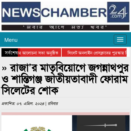
Menu
সর্বশেষ
্থান দিবসের আলোচনা সভা অনুষ্ঠিত
সিলেট অনলাইন প্রেসক্লাবের পুরস্কার বিতর
ে আলোচনা সভা ও সম্মাননা প্রদান
কানাইঘাটের কিশোর আহাদের খুনি সায়েমের 
» রাজা’র মাতৃবিয়োগে জগন্নাথপুর
ও শান্তিগঞ্জ জাতীয়তাবাদী ফোরাম
সিলেটের শোক
প্রকাশিত: ০৭. এপ্রিল. ২০২৪ | রবিবার