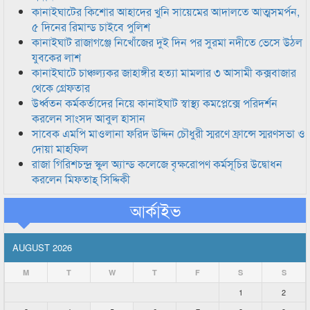
কানাইঘাটের কিশোর আহাদের খুনি সায়েমের আদালতে আত্মসমর্পন,
৫ দিনের রিমান্ড চাইবে পুলিশ
কানাইঘাট রাজাগঞ্জে নিখোঁজের দুই দিন পর সুরমা নদীতে ভেসে উঠল
যুবকের লাশ
কানাইঘাটে চাঞ্চল্যকর জাহাঙ্গীর হত্যা মামলার ৩ আসামী কক্সবাজার
থেকে গ্রেফতার
উর্ধ্বতন কর্মকর্তাদের নিয়ে কানাইঘাট স্বাস্থ্য কমপ্লেক্সে পরিদর্শন
করলেন সাংসদ আবুল হাসান
সাবেক এমপি মাওলানা ফরিদ উদ্দিন চৌধুরী স্মরণে ফ্রান্সে স্মরণসভা ও
দোয়া মাহফিল
রাজা গিরিশচন্দ্র স্কুল অ্যান্ড কলেজে বৃক্ষরোপণ কর্মসূচির উদ্বোধন
করলেন মিফতাহ্ সিদ্দিকী
আর্কাইভ
AUGUST 2026
M
T
W
T
F
S
S
1
2