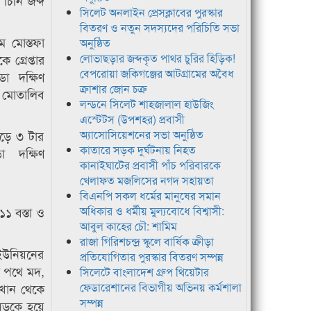
চিনি জব্দ
সিলেট অনলাইন প্রেসক্লাবের পুরস্কার
বিতরণ ও নতুন সদস্যদের পরিচিতি সভা
 মোস্তফা
অনুষ্ঠিত
গ্রেপ্তার
লোভাছড়ার জব্দকৃত পাথর চুরির হিড়িক!
বেপরোয়া জকিগঞ্জের আটগ্রামের অবৈধ
ডা দক্ষিণ
ক্রাশার জোন চক্র
 মোতালিব
লন্ডনে সিলেট শাহজালাল হাউজিং
এস্টেটস (উপশহর) প্রবাসী
াড়ে ৩ টার
অ্যাসোসিয়েশনের সভা অনুষ্ঠিত
কাতারে সড়ক দুর্ঘটনায় নিহত
া দক্ষিণ
কানাইঘাটের প্রবাসী পাঁচ পরিবারকে
খেলাফত মজলিসের নগদ সহায়তা
বিএনপি সকল ধর্মের মানুষের সমান
১ বস্তা ও
অধিকার ও ধর্মীয় মুল্যবোধে বিশ্বাসী:
আবুল কাহের চৌ: শামিম
রাজা গিরিশচন্দ্র স্কুলে বার্ষিক ক্রীড়া
 ইউনিয়নের
প্রতিযোগিতার পুরস্কার বিতরণ সম্পন্ন
াই পথে মদ,
সিলেটে বাংলাদেশ গ্রুপ থিয়েটার
েখান থেকে
ফেডারেশানের বিভাগীয় অভিনয় কর্মশালা
সম্পন্ন
 সড়কে হয়ে