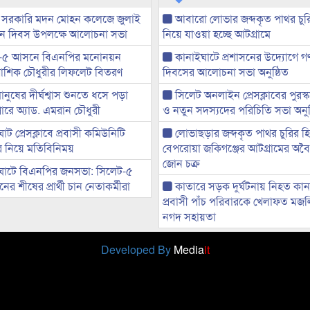
 সরকারি মদন মোহন কলেজে জুলাই
আবারো লোভার জব্দকৃত পাথর চুর
্থান দিবস উপলক্ষে আলোচনা সভা
নিয়ে যাওয়া হচ্ছে আটগ্রামে
-৫ আসনে বিএনপির মনোনয়ন
কানাইঘাটে প্রশাসনের উদ্যোগে গণঅ
ী আশিক চৌধুরীর লিফলেট বিতরণ
দিবসের আলোচনা সভা অনুষ্ঠিত
মানুষের দীর্ঘশ্বাস শুনতে ধসে পড়া
সিলেট অনলাইন প্রেসক্লাবের পুরস্
ারে অ্যাড. এমরান চৌধুরী
ও নতুন সদস্যদের পরিচিতি সভা অনুষ
ট প্রেসক্লাবে প্রবাসী কমিউনিটি
লোভাছড়ার জব্দকৃত পাথর চুরির হ
ের নিয়ে মতিবিনিময়
বেপরোয়া জকিগঞ্জের আটগ্রামের অবৈধ
জোন চক্র
ঘাটে বিএনপির জনসভা: সিলেট-৫
র শীষের প্রার্থী চান নেতাকর্মীরা
কাতারে সড়ক দুর্ঘটনায় নিহত কা
প্রবাসী পাঁচ পরিবারকে খেলাফত মজ
নগদ সহায়তা
Developed By
Media
it