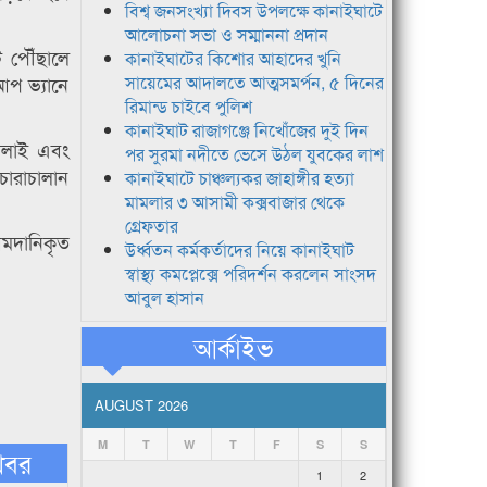
বিশ্ব জনসংখ্যা দিবস উপলক্ষে কানাইঘাটে
আলোচনা সভা ও সম্মাননা প্রদান
 পৌঁছালে
কানাইঘাটের কিশোর আহাদের খুনি
আপ ভ্যানে
সায়েমের আদালতে আত্মসমর্পন, ৫ দিনের
রিমান্ড চাইবে পুলিশ
কানাইঘাট রাজাগঞ্জে নিখোঁজের দুই দিন
ালাই এবং
পর সুরমা নদীতে ভেসে উঠল যুবকের লাশ
োরাচালান
কানাইঘাটে চাঞ্চল্যকর জাহাঙ্গীর হত্যা
মামলার ৩ আসামী কক্সবাজার থেকে
গ্রেফতার
আমদানিকৃত
উর্ধ্বতন কর্মকর্তাদের নিয়ে কানাইঘাট
স্বাস্থ্য কমপ্লেক্সে পরিদর্শন করলেন সাংসদ
আবুল হাসান
আর্কাইভ
AUGUST 2026
M
T
W
T
F
S
S
খবর
1
2