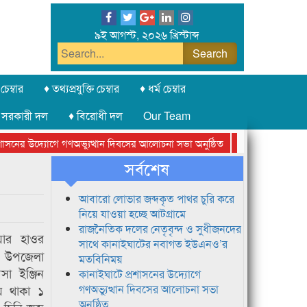
৯ই আগস্ট, ২০২৬ খ্রিস্টাব্দ
চেম্বার
♦ তথ্যপ্রযুক্তি চেম্বার
♦ ধর্ম চেম্বার
 সরকারী দল
♦ বিরোধী দল
Our Team
নের উদ্যোগে গণঅভ্যুত্থান দিবসের আলোচনা সভা অনুষ্ঠিত
সিলেট অনলাইন প্রেসক
সর্বশেষ
আবারো লোভার জব্দকৃত পাথর চুরি করে
নিয়ে যাওয়া হচ্ছে আটগ্রামে
রাজনৈতিক দলের নেতৃবৃন্দ ও সুধীজনদের
য়ার হাওর
সাথে কানাইঘাটের নবাগত ইউএনও’র
র উপজেলা
মতবিনিময়
সা ইঞ্জিন
কানাইঘাটে প্রশাসনের উদ্যোগে
য় থাকা ১
গণঅভ্যুত্থান দিবসের আলোচনা সভা
অনুষ্ঠিত