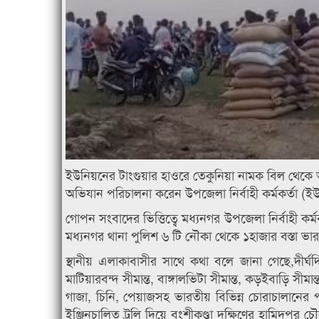
ইউনিয়নের টাংগুয়ার হাওরে তেকুনিয়া নামক বিল থেক
অভিযান পরিচালনা করেন উপজেলা নির্বাহী কর্মকর্তা (
গোপন সংবাদের ভিত্তিত্বে মধ্যনগর উপজেলা নির্বাহী ক
মধ্যনগর থানা পুলিশ ৬ টি নৌকা থেকে ১হাজার বস্তা ভার
স্থানীয় এলাকাবাসীর সাথে কথা বলে জানা গেছে,দীর্ঘদ
মাটিয়ারবন্দ সীমান্ত, বাঙ্গালভিটা সীমান্ত, কড়ইবাড়ি সী
গাজা, চিনি, পেয়াজসহ ভারতীয় বিভিন্ন চোরাচালানে
ইঞ্জিনচালিত ট্রলি দিয়ে বংশীকুণ্ডা দক্ষিণের হামিদপ