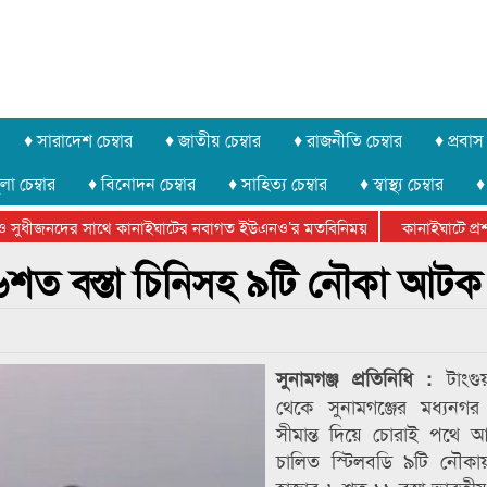
♦ সারাদেশ চেম্বার
♦ জাতীয় চেম্বার
♦ রাজনীতি চেম্বার
♦ প্রবাস 
লা চেম্বার
♦ বিনোদন চেম্বার
♦ সাহিত্য চেম্বার
♦ স্বাস্থ্য চেম্বার
♦
সুধীজনদের সাথে কানাইঘাটের নবাগত ইউএনও’র মতবিনিময়
কানাইঘাটে প্রশাস
টার ফেডারেশানের বিভাগীয় অভিনয় কর্মশালা সম্পন্ন
১৬শত বস্তা চিনিসহ ৯টি নৌকা আটক
টাংগু
সুনামগঞ্জ প্রতিনিধি :
থেকে সুনামগঞ্জের মধ্যনগ
সীমান্ত দিয়ে চোরাই পথে আ
চালিত স্টিলবডি ৯টি নৌকা