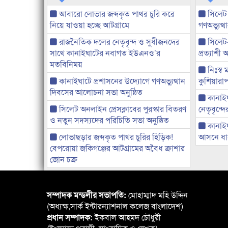
আবারো লোভার জব্দকৃত পাথর চুরি করে
সিলেট
নিয়ে যাওয়া হচ্ছে আটগ্রামে
গণঅভ্যুত
রাজনৈতিক দলের নেতৃবৃন্দ ও সুধীজনদের
সিলেট
সাথে কানাইঘাটের নবাগত ইউএনও’র
প্রত্যাশ
মতবিনিময়
নিঃস্ব 
কানাইঘাটে প্রশাসনের উদ্যোগে গণঅভ্যুত্থান
কুশিয়ারাপ
দিবসের আলোচনা সভা অনুষ্ঠিত
কানাইঘা
সিলেট অনলাইন প্রেসক্লাবের পুরস্কার বিতরণ
নেতৃবৃন্দ
ও নতুন সদস্যদের পরিচিতি সভা অনুষ্ঠিত
কানাই
লোভাছড়ার জব্দকৃত পাথর চুরির হিড়িক!
আসনে ধানে
বেপরোয়া জকিগঞ্জের আটগ্রামের অবৈধ ক্রাশার
জোন চক্র
সম্পাদক মন্ডলীর সভাপতি:
মোহাম্মাদ মহি উদ্দিন
(অধ্যক্ষ,সার্ক ইন্টারন্যাশনাল কলেজ বাংলাদেশ)
প্রধান সম্পাদক:
ইকবাল আহমদ চৌধুরী