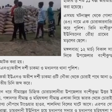
হাজার ৬ শত ১১ বস্তা ভারতীয় 
করা হয়েছে।
এসময় ঘটনাস্থল থেকে গোলাম
(৪০) নামে এক চোরাকারবারিকে 
করে পুলিশ। তিনি বংশীকুন্
ইউনিয়নের রৌহা গ্রামের
মড়লের ছেলে।
মঙ্গলবার( ১২ মার্চ) বিকাল স
দিকে উপজেলার বংশীকুন্ড
ে আটক করা হয়।
ইউএনও)অতীশ দর্শী চাকমা ও মধ্যনগর থানা পুলিশ।
র্মকর্তা ইউএনও অতীশ দর্শী চাকমা ৩টি নৌকা থেকে চোরাই পথে আনা ৬১
তীয় চিনি জব্দ করে।
িন ধরে সীমান্তের চিহ্নিত চোরাচালানীরা উপজেলার বংশীকুণ্ডা উত্তর
মান্ত, গঙ্গানগর সীমান্ত ও মহিষখলা সীমান্ত এলাকা দিয়ে ভারত থেকে চোর
র পণ্য নৌপথে টাংগুয়ার হাওর, শালদিঘা বিলের ঘাটে আসে। এরপর স
ুর চৌরাস্তা, চামরদানী ইউনিয়ন হয়ে মধ্যনগর সদরে ও মধ্যনগর মহিষখলা