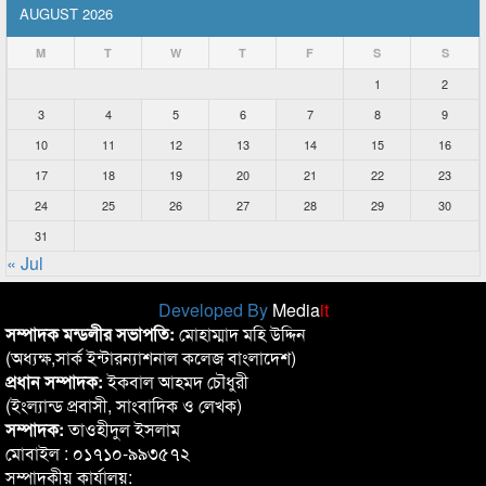
AUGUST 2026
M
T
W
T
F
S
S
1
2
3
4
5
6
7
8
9
10
11
12
13
14
15
16
17
18
19
20
21
22
23
24
25
26
27
28
29
30
31
« Jul
Developed By
Media
it
সম্পাদক মন্ডলীর সভাপতি:
মোহাম্মাদ মহি উদ্দিন
(অধ্যক্ষ,সার্ক ইন্টারন্যাশনাল কলেজ বাংলাদেশ)
প্রধান সম্পাদক:
ইকবাল আহমদ চৌধুরী
(ইংল্যান্ড প্রবাসী, সাংবাদিক ও লেখক)
সম্পাদক:
তাওহীদুল ইসলাম
মোবাইল : ০১৭১০-৯৯৩৫৭২
সম্পাদকীয় কার্যালয়: