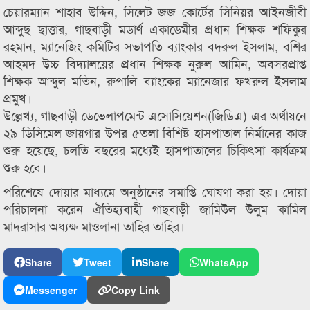
চেয়ারম্যান শাহাব উদ্দিন, সিলেট জজ কোর্টের সিনিয়র আইনজীবী
আব্দুছ ছাত্তার, গাছবাড়ী মডার্ণ একাডেমীর প্রধান শিক্ষক শফিকুর
রহমান, ম্যানেজিং কমিটির সভাপতি ব্যাংকার বদরুল ইসলাম, বশির
আহমদ উচ্চ বিদ্যালয়ের প্রধান শিক্ষক নুরুল আমিন, অবসরপ্রাপ্ত
শিক্ষক আব্দুল মতিন, রুপালি ব্যাংকের ম্যানেজার ফখরুল ইসলাম
প্রমুখ।
উল্লেখ্য, গাছবাড়ী ডেভেলাপমেন্ট এসোসিয়েশন(জিডিএ) এর অর্থায়নে
২৯ ডিসিমেল জায়গার উপর ৫তলা বিশিষ্ট হাসপাতাল নির্মানের কাজ
শুরু হয়েছে, চলতি বছরের মধ্যেই হাসপাতালের চিকিৎসা কার্যক্রম
শুরু হবে।
পরিশেষে দোয়ার মাধ্যমে অনুষ্ঠানের সমাপ্তি ঘোষণা করা হয়। দোয়া
পরিচালনা করেন ঐতিহ্যবাহী গাছবাড়ী জামিউল উলুম কামিল
মাদরাসার অধ্যক্ষ মাওলানা তাহির তাহির।
Share
Tweet
Share
WhatsApp
Messenger
Copy Link