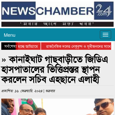
Menu
সর্বশেষ
 যাওয়া হচ্ছে আটগ্রামে
রাজনৈতিক দলের নেতৃবৃন্দ ও সুধীজনদের সাথে কা
গিতার পুরস্কার বিতরণ সম্পন্ন
সিলেটে বাংলাদেশ গ্রুপ থিয়েটার ফেডারেশানের বিভা
» কানাইঘাট গাছবাড়ীতে জিডিএ
হাসপাতালের ভিত্তিপ্রস্তর স্থাপন
করলেন সচিব এহছানে এলাহী
প্রকাশিত: ১৬. ফেব্রুয়ারি. ২০২৪ | শুক্রবার