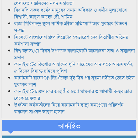
খেলাফত মজলিসের নগদ সহায়তা
বিএনপি সকল ধর্মের মানুষের সমান অধিকার ও ধর্মীয় মুল্যবোধে
বিশ্বাসী: আবুল কাহের চৌ: শামিম
রাজা গিরিশচন্দ্র স্কুলে বার্ষিক ক্রীড়া প্রতিযোগিতার পুরস্কার বিতরণ
সম্পন্ন
সিলেটে বাংলাদেশ গ্রুপ থিয়েটার ফেডারেশানের বিভাগীয় অভিনয়
কর্মশালা সম্পন্ন
বিশ্ব জনসংখ্যা দিবস উপলক্ষে কানাইঘাটে আলোচনা সভা ও সম্মাননা
প্রদান
কানাইঘাটের কিশোর আহাদের খুনি সায়েমের আদালতে আত্মসমর্পন,
৫ দিনের রিমান্ড চাইবে পুলিশ
কানাইঘাট রাজাগঞ্জে নিখোঁজের দুই দিন পর সুরমা নদীতে ভেসে উঠল
যুবকের লাশ
কানাইঘাটে চাঞ্চল্যকর জাহাঙ্গীর হত্যা মামলার ৩ আসামী কক্সবাজার
থেকে গ্রেফতার
উর্ধ্বতন কর্মকর্তাদের নিয়ে কানাইঘাট স্বাস্থ্য কমপ্লেক্সে পরিদর্শন
করলেন সাংসদ আবুল হাসান
আর্কাইভ