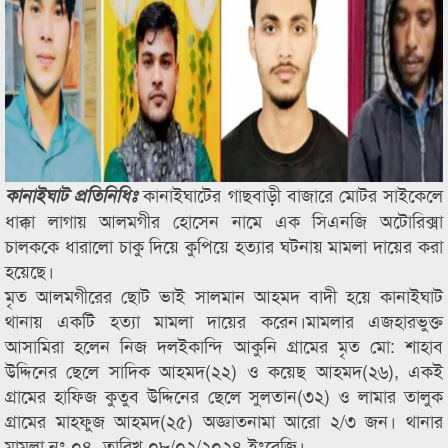
কানাইঘাটের গাছবাড়ী বাজারে মোটর সাইকেলে
কানাইঘাট প্রতিনিধিঃ
ধাক্কা লাগায় আলমগীর হোসেন নামে এক সিএনজি অটোরিক্সা
চালককে ধারালো চাকু দিয়ে কুপিয়ে হত্যার ঘটনায় মামলা দায়ের করা
হয়েছে।
মৃত আলমগীরের ছোট ভাই সালমান আহমদ বাদী হয়ে কানাইঘাট
থানায় একটি হত্যা মামলা দায়ের করেন।মামলার এজহারভুক্ত
আসামিরা হলেন নিজ দলইকান্দি আকুনি গ্রামের মৃত মো: শাহাব
উদ্দিনের ছেলে সাদিক আহমদ(২২) ও কয়েছ আহমদ(২৬), একই
গ্রামের হাফিজ কুতুব উদ্দিনের ছেলে সুলতান(৩২) ও লামার তালুক
গ্রামের মাহফুজ আহমদ(২৫) অজ্ঞাতনামা আরো ২/৩ জন। থানার
মামলা নং ০৪, তারিখ ০৮/০২/২০২৪ ইংরেজি।