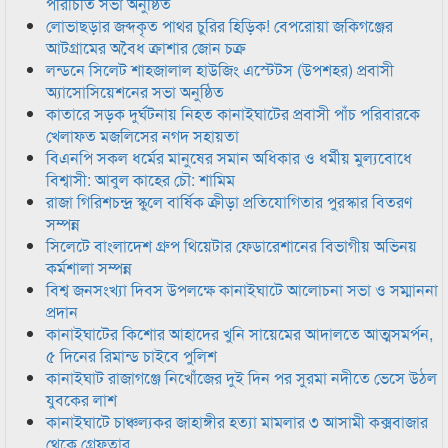
পরিচিতি সভা অনুষ্ঠিত
লোভাছড়ার জব্দকৃত পাথর চুরির হিড়িক! বেপরোয়া জকিগঞ্জের
আটগ্রামের অবৈধ ক্রাশার জোন চক্র
লন্ডনে সিলেট শাহজালাল হাউজিং এস্টেটস (উপশহর) প্রবাসী
অ্যাসোসিয়েশনের সভা অনুষ্ঠিত
কাতারে সড়ক দুর্ঘটনায় নিহত কানাইঘাটের প্রবাসী পাঁচ পরিবারকে
খেলাফত মজলিসের নগদ সহায়তা
বিএনপি সকল ধর্মের মানুষের সমান অধিকার ও ধর্মীয় মুল্যবোধে
বিশ্বাসী: আবুল কাহের চৌ: শামিম
রাজা গিরিশচন্দ্র স্কুলে বার্ষিক ক্রীড়া প্রতিযোগিতার পুরস্কার বিতরণ
সম্পন্ন
সিলেটে বাংলাদেশ গ্রুপ থিয়েটার ফেডারেশানের বিভাগীয় অভিনয়
কর্মশালা সম্পন্ন
বিশ্ব জনসংখ্যা দিবস উপলক্ষে কানাইঘাটে আলোচনা সভা ও সম্মাননা
প্রদান
কানাইঘাটের কিশোর আহাদের খুনি সায়েমের আদালতে আত্মসমর্পন,
৫ দিনের রিমান্ড চাইবে পুলিশ
কানাইঘাট রাজাগঞ্জে নিখোঁজের দুই দিন পর সুরমা নদীতে ভেসে উঠল
যুবকের লাশ
কানাইঘাটে চাঞ্চল্যকর জাহাঙ্গীর হত্যা মামলার ৩ আসামী কক্সবাজার
থেকে গ্রেফতার