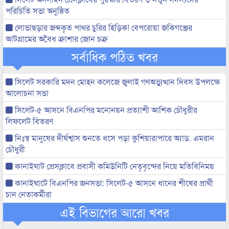
পরিচিতি সভা অনুষ্ঠিত
লোভাছড়ার জব্দকৃত পাথর চুরির হিড়িক! বেপরোয়া জকিগঞ্জের
আটগ্রামের অবৈধ ক্রাশার জোন চক্র
সর্বাধিক পঠিত খবর
সিলেট সরকারি মদন মোহন কলেজে জুলাই গণঅভ্যুত্থান দিবস উপলক্ষে
আলোচনা সভা
সিলেট-৫ আসনে বিএনপির মনোনয়ন প্রত্যাশী আশিক চৌধুরীর
লিফলেট বিতরণ
নিঃস্ব মানুষের দীর্ঘশ্বাস শুনতে ধসে পড়া কুশিয়ারাপারে অ্যাড. এমরান
চৌধুরী
কানাইঘাট প্রেসক্লাবে প্রবাসী কমিউনিটি নেতৃবৃন্দের নিয়ে মতিবিনিময়
কানাইঘাটে বিএনপির জনসভা: সিলেট-৫ আসনে ধানের শীষের প্রার্থী
চান নেতাকর্মীরা
এই বিভাগের আরো খবর