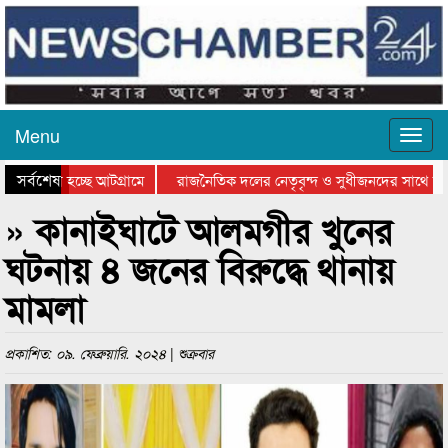
Menu
সর্বশেষ
 যাওয়া হচ্ছে আটগ্রামে
রাজনৈতিক দলের নেতৃবৃন্দ ও সুধীজনদের সাথে কান
গিতার পুরস্কার বিতরণ সম্পন্ন
সিলেটে বাংলাদেশ গ্রুপ থিয়েটার ফেডারেশানের বিভাগ
» কানাইঘাটে আলমগীর খুনের
ঘটনায় ৪ জনের বিরুদ্ধে থানায়
মামলা
প্রকাশিত: ০৯. ফেব্রুয়ারি. ২০২৪ | শুক্রবার