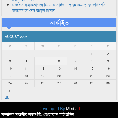
উর্ধ্বতন কর্মকর্তাদের নিয়ে কানাইঘাট স্বাস্থ্য কমপ্লেক্সে পরিদর্শন
করলেন সাংসদ আবুল হাসান
আর্কাইভ
AUGUST 2026
M
T
W
T
F
S
S
1
2
3
4
5
6
7
8
9
10
11
12
13
14
15
16
17
18
19
20
21
22
23
24
25
26
27
28
29
30
31
« Jul
Developed By
Media
it
সম্পাদক মন্ডলীর সভাপতি:
মোহাম্মাদ মহি উদ্দিন