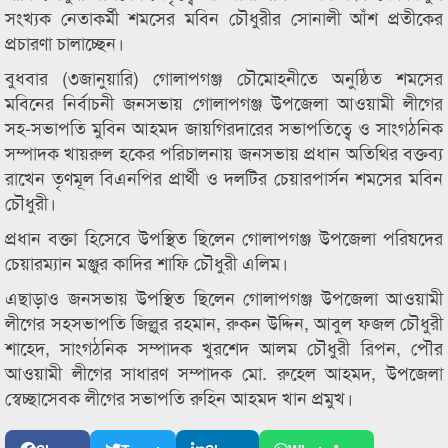
সংখ্যক নেতাকর্মী শমসের মবিন চৌধুরীর সোনালী আঁশ প্রতীকের
প্রচারণা চালাচ্ছেন।
বুধবার (৩জানুয়ারি) গোলাপগঞ্জ চৌমোহনীতে অনুষ্ঠিত শমসের
মবিনের নির্বাচনী জনসভায় গোলাপগঞ্জ উপজেলা আওয়ামী লীগের
সহ-সভাপতি মুবিন আহমদ জায়গিরদারের সভাপতিত্বে ও সাংগঠনিক
সম্পাদক খায়রুল হকের পরিচালনায় জনসভায় প্রধান অতিথির বক্তব্য
রাখেন তৃণমূল বিএনপির প্রার্থী ও দলটির চেয়ারপার্সন শমসের মবিন
চৌধুরী।
প্রধান বক্তা হিসেবে উপস্থিত ছিলেন গোলাপগঞ্জ উপজেলা পরিষদের
চেয়ারম্যান মঞ্জুর কাদির শাফি চৌধুরী এলিম।
এছাড়াও জনসভায় উপস্থিত ছিলেন গোলাপগঞ্জ উপজেলা আওয়ামী
লীগের সহসভাপতি জিল্লুর রহমান, রুকন উদ্দিন, আবুল ফজল চৌধুরী
শাহেদ, সাংগঠনিক সম্পাদক খুরশেদ আলম চৌধুরী রিপন, পৌর
আওয়ামী লীগের সাধারণ সম্পাদক মো. রুহেল আহমদ, উপজেলা
স্বেচ্ছাসেবক লীগের সভাপতি রুহিন আহমদ খান প্রমুখ।