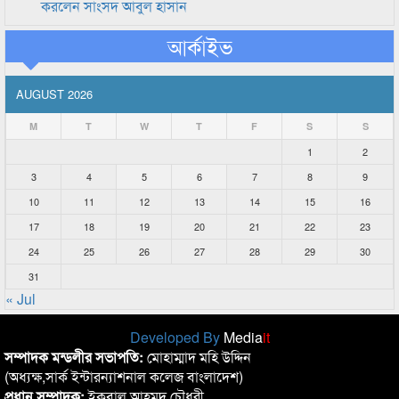
করলেন সাংসদ আবুল হাসান
আর্কাইভ
AUGUST 2026
M
T
W
T
F
S
S
1
2
3
4
5
6
7
8
9
10
11
12
13
14
15
16
17
18
19
20
21
22
23
24
25
26
27
28
29
30
31
« Jul
Developed By
Media
it
সম্পাদক মন্ডলীর সভাপতি:
মোহাম্মাদ মহি উদ্দিন
(অধ্যক্ষ,সার্ক ইন্টারন্যাশনাল কলেজ বাংলাদেশ)
প্রধান সম্পাদক:
ইকবাল আহমদ চৌধুরী