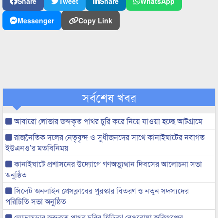
Share
Tweet
Share
WhatsApp
Messenger
Copy Link
সর্বশেষ খবর
আবারো লোভার জব্দকৃত পাথর চুরি করে নিয়ে যাওয়া হচ্ছে আটগ্রামে
রাজনৈতিক দলের নেতৃবৃন্দ ও সুধীজনদের সাথে কানাইঘাটের নবাগত
ইউএনও’র মতবিনিময়
কানাইঘাটে প্রশাসনের উদ্যোগে গণঅভ্যুত্থান দিবসের আলোচনা সভা
অনুষ্ঠিত
সিলেট অনলাইন প্রেসক্লাবের পুরস্কার বিতরণ ও নতুন সদস্যদের
পরিচিতি সভা অনুষ্ঠিত
লোভাছড়ার জব্দকৃত পাথর চুরির হিড়িক! বেপরোয়া জকিগঞ্জের