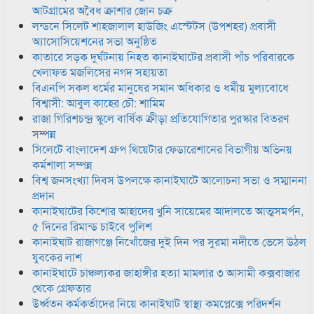
আটগ্রামের অবৈধ ক্রাশার জোন চক্র
লন্ডনে সিলেট শাহজালাল হাউজিং এস্টেটস (উপশহর) প্রবাসী
অ্যাসোসিয়েশনের সভা অনুষ্ঠিত
কাতারে সড়ক দুর্ঘটনায় নিহত কানাইঘাটের প্রবাসী পাঁচ পরিবারকে
খেলাফত মজলিসের নগদ সহায়তা
বিএনপি সকল ধর্মের মানুষের সমান অধিকার ও ধর্মীয় মুল্যবোধে
বিশ্বাসী: আবুল কাহের চৌ: শামিম
রাজা গিরিশচন্দ্র স্কুলে বার্ষিক ক্রীড়া প্রতিযোগিতার পুরস্কার বিতরণ
সম্পন্ন
সিলেটে বাংলাদেশ গ্রুপ থিয়েটার ফেডারেশানের বিভাগীয় অভিনয়
কর্মশালা সম্পন্ন
বিশ্ব জনসংখ্যা দিবস উপলক্ষে কানাইঘাটে আলোচনা সভা ও সম্মাননা
প্রদান
কানাইঘাটের কিশোর আহাদের খুনি সায়েমের আদালতে আত্মসমর্পন,
৫ দিনের রিমান্ড চাইবে পুলিশ
কানাইঘাট রাজাগঞ্জে নিখোঁজের দুই দিন পর সুরমা নদীতে ভেসে উঠল
যুবকের লাশ
কানাইঘাটে চাঞ্চল্যকর জাহাঙ্গীর হত্যা মামলার ৩ আসামী কক্সবাজার
থেকে গ্রেফতার
উর্ধ্বতন কর্মকর্তাদের নিয়ে কানাইঘাট স্বাস্থ্য কমপ্লেক্সে পরিদর্শন