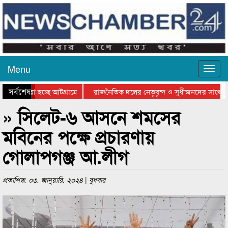
Menu
সর্বশেষ
ে যাওয়া হচ্ছে আটগ্রামে
রাজনৈতিক দলের নেতৃবৃন্দ ও সুধীজনদের সাথে ক
যোগিতার পুরস্কার বিতরণ সম্পন্ন
সিলেটে বাংলাদেশ গ্রুপ থিয়েটার ফেডারেশানের বিভ
» সিলেট-৬ আসনে শমসের
মবিনের পক্ষে প্রচারণায়
গোলাপগঞ্জ আ.লীগ
প্রকাশিত: ০৩. জানুয়ারি. ২০২৪ | বুধবার