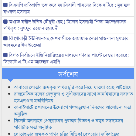
বিএনপি প্রতিশ্রুতি ভঙ্গ করে ফ্যাসিবাদী শাসনের দিকে হাটঁছে : মুহাম্মদ
ফখরুল ইসলাম
অধ্যক্ষ ফরীদ উদ্দিন চৌধুরী (রহ.) ছিলেন ইসলামী শিক্ষা আন্দোলনের
পথিকৃৎ : লুৎফুর রহমান হুমায়দী
ঝিংগাবাড়ী ইউনিয়নসহ দেশবাসীকে জামায়াত নেতা মাওলানা মুখতার
আহমদের ঈদ শুভেচ্ছা
বিগত নির্বাচনে ইঞ্জিনিয়ারিংয়ের মাধ্যমে গণরায় পাল্টে দেওয়া হয়েছে:
সিলেটে এ.টি.এম আজহার এমপি
সর্বশেষ
আবারো লোভার জব্দকৃত পাথর চুরি করে নিয়ে যাওয়া হচ্ছে আটগ্রামে
রাজনৈতিক দলের নেতৃবৃন্দ ও সুধীজনদের সাথে কানাইঘাটের নবাগত
ইউএনও’র মতবিনিময়
কানাইঘাটে প্রশাসনের উদ্যোগে গণঅভ্যুত্থান দিবসের আলোচনা সভা
অনুষ্ঠিত
সিলেট অনলাইন প্রেসক্লাবের পুরস্কার বিতরণ ও নতুন সদস্যদের
পরিচিতি সভা অনুষ্ঠিত
লোভাছড়ার জব্দকৃত পাথর চুরির হিড়িক! বেপরোয়া জকিগঞ্জের