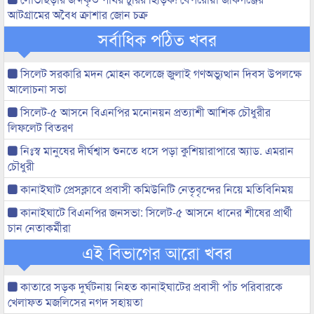
আটগ্রামের অবৈধ ক্রাশার জোন চক্র
সর্বাধিক পঠিত খবর
সিলেট সরকারি মদন মোহন কলেজে জুলাই গণঅভ্যুত্থান দিবস উপলক্ষে
আলোচনা সভা
সিলেট-৫ আসনে বিএনপির মনোনয়ন প্রত্যাশী আশিক চৌধুরীর
লিফলেট বিতরণ
নিঃস্ব মানুষের দীর্ঘশ্বাস শুনতে ধসে পড়া কুশিয়ারাপারে অ্যাড. এমরান
চৌধুরী
কানাইঘাট প্রেসক্লাবে প্রবাসী কমিউনিটি নেতৃবৃন্দের নিয়ে মতিবিনিময়
কানাইঘাটে বিএনপির জনসভা: সিলেট-৫ আসনে ধানের শীষের প্রার্থী
চান নেতাকর্মীরা
এই বিভাগের আরো খবর
কাতারে সড়ক দুর্ঘটনায় নিহত কানাইঘাটের প্রবাসী পাঁচ পরিবারকে
খেলাফত মজলিসের নগদ সহায়তা