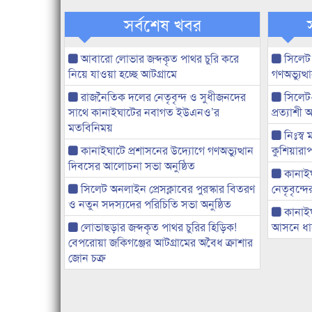
সর্বশেষ খবর
আবারো লোভার জব্দকৃত পাথর চুরি করে
সিলেট
নিয়ে যাওয়া হচ্ছে আটগ্রামে
গণঅভ্যুত
রাজনৈতিক দলের নেতৃবৃন্দ ও সুধীজনদের
সিলেট
সাথে কানাইঘাটের নবাগত ইউএনও’র
প্রত্যাশ
মতবিনিময়
নিঃস্ব 
কানাইঘাটে প্রশাসনের উদ্যোগে গণঅভ্যুত্থান
কুশিয়ারাপ
দিবসের আলোচনা সভা অনুষ্ঠিত
কানাইঘা
সিলেট অনলাইন প্রেসক্লাবের পুরস্কার বিতরণ
নেতৃবৃন্দ
ও নতুন সদস্যদের পরিচিতি সভা অনুষ্ঠিত
কানাই
লোভাছড়ার জব্দকৃত পাথর চুরির হিড়িক!
আসনে ধানে
বেপরোয়া জকিগঞ্জের আটগ্রামের অবৈধ ক্রাশার
জোন চক্র