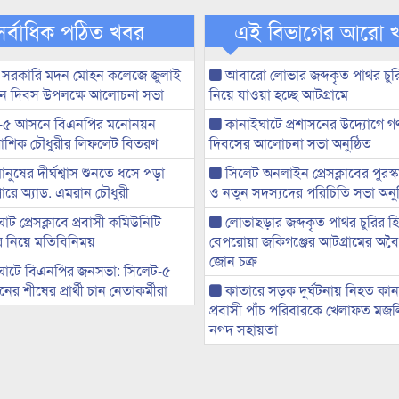
সর্বাধিক পঠিত খবর
এই বিভাগের আরো 
 সরকারি মদন মোহন কলেজে জুলাই
আবারো লোভার জব্দকৃত পাথর চুর
্থান দিবস উপলক্ষে আলোচনা সভা
নিয়ে যাওয়া হচ্ছে আটগ্রামে
-৫ আসনে বিএনপির মনোনয়ন
কানাইঘাটে প্রশাসনের উদ্যোগে গণঅ
ী আশিক চৌধুরীর লিফলেট বিতরণ
দিবসের আলোচনা সভা অনুষ্ঠিত
মানুষের দীর্ঘশ্বাস শুনতে ধসে পড়া
সিলেট অনলাইন প্রেসক্লাবের পুরস্
ারে অ্যাড. এমরান চৌধুরী
ও নতুন সদস্যদের পরিচিতি সভা অনুষ
ট প্রেসক্লাবে প্রবাসী কমিউনিটি
লোভাছড়ার জব্দকৃত পাথর চুরির হ
ের নিয়ে মতিবিনিময়
বেপরোয়া জকিগঞ্জের আটগ্রামের অবৈধ
জোন চক্র
ঘাটে বিএনপির জনসভা: সিলেট-৫
র শীষের প্রার্থী চান নেতাকর্মীরা
কাতারে সড়ক দুর্ঘটনায় নিহত কা
প্রবাসী পাঁচ পরিবারকে খেলাফত মজ
নগদ সহায়তা