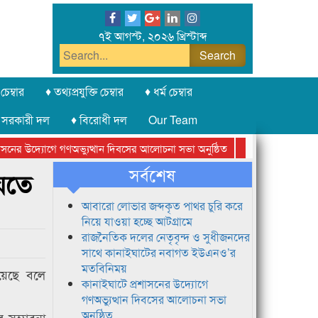
৭ই আগস্ট, ২০২৬ খ্রিস্টাব্দ
চেম্বার
♦ তথ্যপ্রযুক্তি চেম্বার
♦ ধর্ম চেম্বার
 সরকারী দল
♦ বিরোধী দল
Our Team
ের উদ্যোগে গণঅভ্যুত্থান দিবসের আলোচনা সভা অনুষ্ঠিত
সিলেট অনলাইন প্রেসক
সর্বশেষ
যেতে
আবারো লোভার জব্দকৃত পাথর চুরি করে
নিয়ে যাওয়া হচ্ছে আটগ্রামে
রাজনৈতিক দলের নেতৃবৃন্দ ও সুধীজনদের
সাথে কানাইঘাটের নবাগত ইউএনও’র
মতবিনিময়
রয়েছে বলে
কানাইঘাটে প্রশাসনের উদ্যোগে
গণঅভ্যুত্থান দিবসের আলোচনা সভা
অনুষ্ঠিত
র সম্ভাবনা