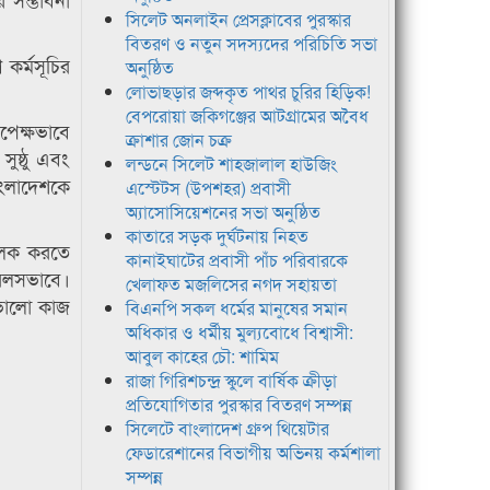
সিলেট অনলাইন প্রেসক্লাবের পুরস্কার
বিতরণ ও নতুন সদস্যদের পরিচিতি সভা
 কর্মসূচির
অনুষ্ঠিত
লোভাছড়ার জব্দকৃত পাথর চুরির হিড়িক!
বেপরোয়া জকিগঞ্জের আটগ্রামের অবৈধ
পেক্ষভাবে
ক্রাশার জোন চক্র
ুষ্ঠু এবং
লন্ডনে সিলেট শাহজালাল হাউজিং
াংলাদেশকে
এস্টেটস (উপশহর) প্রবাসী
অ্যাসোসিয়েশনের সভা অনুষ্ঠিত
কাতারে সড়ক দুর্ঘটনায় নিহত
মূলক করতে
কানাইঘাটের প্রবাসী পাঁচ পরিবারকে
িরলসভাবে।
খেলাফত মজলিসের নগদ সহায়তা
 ভালো কাজ
বিএনপি সকল ধর্মের মানুষের সমান
অধিকার ও ধর্মীয় মুল্যবোধে বিশ্বাসী:
আবুল কাহের চৌ: শামিম
রাজা গিরিশচন্দ্র স্কুলে বার্ষিক ক্রীড়া
প্রতিযোগিতার পুরস্কার বিতরণ সম্পন্ন
সিলেটে বাংলাদেশ গ্রুপ থিয়েটার
ফেডারেশানের বিভাগীয় অভিনয় কর্মশালা
সম্পন্ন