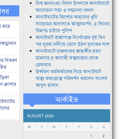
বিশ্ব জনসংখ্যা দিবস উপলক্ষে কানাইঘাটে
খবর
আলোচনা সভা ও সম্মাননা প্রদান
কানাইঘাটের কিশোর আহাদের খুনি
সায়েমের আদালতে আত্মসমর্পন, ৫ দিনের
ি করে
রিমান্ড চাইবে পুলিশ
কানাইঘাট রাজাগঞ্জে নিখোঁজের দুই দিন
ভ্যুত্থান
পর সুরমা নদীতে ভেসে উঠল যুবকের লাশ
কানাইঘাটে চাঞ্চল্যকর জাহাঙ্গীর হত্যা
মামলার ৩ আসামী কক্সবাজার থেকে
কার বিতরণ
গ্রেফতার
্ঠিত
উর্ধ্বতন কর্মকর্তাদের নিয়ে কানাইঘাট
িড়িক!
স্বাস্থ্য কমপ্লেক্সে পরিদর্শন করলেন সাংসদ
 ক্রাশার
আবুল হাসান
আর্কাইভ
নাইঘাটের
লিসের
AUGUST 2026
M
T
W
T
F
S
S
1
2