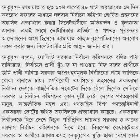
নেতৃবৃন্দ- জামায়াত আহুত ১০ম ধাপের ৪৮ ঘন্টা অবরোধের ১ম দিন
অবরোধ সফলের মাধ্যমে দলদাস নির্বাচন কমিশন ঘোষিত প্রহসনের
তফসিল প্রত্যাখ্যান করায় সিলেটবাসীকে অভিনন্দন ও কৃতজ্ঞতা
জানান। একই সাথে ভোটাধিকার প্রতিষ্ঠা ও গণতন্ত্র পুনরুদ্ধার
আন্দোলনের অংশ হিসেবে জামায়াত আহুত বৃহস্পতিবারের অবরোধ
সফল করার জন্য সিলেটবাসীর প্রতি আহ্বান জানান তারা।
নেতৃবৃন্দ বলেন, ফ্যাসিস্ট সরকার নির্বাচন কমিশনকে বলির পাঠা
বানিয়েছে। নির্বাচনে প্রার্থী খুঁেজ না পাওয়ায় নিজ দলের প্রার্থীকে
ডামি প্রার্থী বানিয়ে সরকার অংশগ্রহনমূলক নির্বাচনের নামে জাতিকে
বোকা বানাতে চায়। গণবিরোধী তফসিলের প্রহসনের একতরফা
নির্বাচন দেশকে রাজনৈতিক সংকটের দিকে ঠেলে দিলেও সেদিকে
সরকার ও নির্বাচন কমিশনের কোন দৃষ্টি নেই। দেশের গণতন্ত্রকামী
মানুষ, আন্তর্জাতিক মহল এবং গণতান্ত্রিক বিশ^ গণতন্ত্রবিনাশী
একতরফা ভোটের কথিত তফসিলকে প্রত্যাখ্যান করেছে। একতরফা
নির্বাচনকে ঘিরে দেশে উদ্ভুত পরিস্থিতির দায়ভার সরকার ও তাদের
দলদাস নির্বাচন কমিশনকে নিতে হবে। নিরপেক্ষ কেয়ারটেকার
সরকার ও আমীরে জামায়াতসহ নেতৃবৃন্দের মুক্তি ছাড়া দেশে কোন