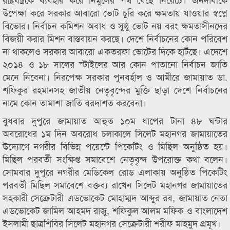
উপেক্ষা করে সরকার আবারো ভোট চুরি করে ক্ষমতায় যাওয়ার স্বপ্নে
বিভোর। নির্বাচন কমিশন অবাধ ও সুষ্ঠু ভোট নয় বরং ক্ষমতাসীনদের
বিজয়ী করার মিশন বাস্তবায়ন করছে। দেশে নির্বাচনের কোন পরিবেশ
না থাকলেও সরকার আবারো একতরফা ভোটের দিকে হাটঁছে। এদেশে
২০১৪ ও ১৮ সালের স্টাইলের আর কোন পাতানো নির্বাচন জাতি
মেনে নিবেনা। নিরপেক্ষ সরকার পুনবর্হাল ও আমীরে জামায়াত ডা.
শফিকুর রহমানসহ জাতীয় নেতৃবৃন্দের মুক্তি ছাড়া দেশে নির্বাচনের
নামে কোন তামাশা জাতি বরদাশত করবেনা।
বুধবার দুপুরে জামায়াত আহুত ১০ম ধাপের টানা ৪৮ ঘন্টার
অবরোধের ১ম দিন অবরোধ চলাকালে সিলেট মহানগর জামায়াতের
উদ্যোগে নগরীর বিভিন্ন পয়েন্টে পিকেটিং ও মিছিল অনুষ্ঠিত হয়।
মিছিল পরবর্তী সংক্ষিপ্ত সমাবেশে নেতৃবৃন্দ উপরোক্ত কথা বলেন।
সোমবার দুপুরে নগরীর মেডিকেল রোড এলাকায় অনুষ্ঠিত পিকেটিং
পরবর্তী মিছিল সমাবেশে বক্তব্য রাখেন সিলেট মহানগর জামায়াতের
সহকারী সেক্রেটারী এডভোকেট মোহাম্মদ আব্দুর রব, জামায়াত নেতা
এডভোকেট জামিল আহমদ রাজু, শফিকুল আলম মফিক ও বাংলাদেশ
ইসলামী ছাত্রশিবির সিলেট মহানগর সেক্রেটারী শরীফ মাহমুদ প্রমূখ।