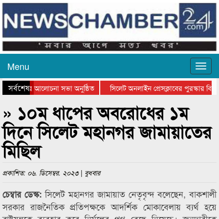
Menu
সর্বশেষ
থান দিবসের আলোচনা সভা অনুষ্ঠিত
সিলেট অনলাইন প্রেসক্লাবের পুরস্কার বিতরণ
 আলোচনা সভা ও সম্মাননা প্রদান
কানাইঘাটের কিশোর আহাদের খুনি সায়েমের আ
» ১০ম ধাপের অবরোধের ১ম
দিনে সিলেট মহানগর জামায়াতের
মিছিল
প্রকাশিত: ০৬. ডিসেম্বর. ২০২৩ | বুধবার
সিলেট মহানগর জামায়াত নেতৃবৃন্দ বলেছেন, বাকশালী
চেম্বার ডেস্ক:
সরকার রাজনৈতিক প্রতিপক্ষকে আদর্শিক মোকাবেলায় ব্যর্থ হয়ে
রাষ্ট্রযন্ত্রকে ব্যবহার করে নির্মুলের পথ বেছে নিয়েচে। জনদাবীকে