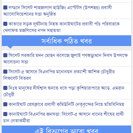
লন্ডনে সিলেট শাহজালাল হাউজিং এস্টেটস (উপশহর) প্রবাসী
অ্যাসোসিয়েশনের সভা অনুষ্ঠিত
কাতারে সড়ক দুর্ঘটনায় নিহত কানাইঘাটের প্রবাসী পাঁচ পরিবারকে
খেলাফত মজলিসের নগদ সহায়তা
সর্বাধিক পঠিত খবর
সিলেট সরকারি মদন মোহন কলেজে জুলাই গণঅভ্যুত্থান দিবস উপলক্ষে
আলোচনা সভা
সিলেট-৫ আসনে বিএনপির মনোনয়ন প্রত্যাশী আশিক চৌধুরীর
লিফলেট বিতরণ
নিঃস্ব মানুষের দীর্ঘশ্বাস শুনতে ধসে পড়া কুশিয়ারাপারে অ্যাড. এমরান
চৌধুরী
কানাইঘাট প্রেসক্লাবে প্রবাসী কমিউনিটি নেতৃবৃন্দের নিয়ে মতিবিনিময়
কানাইঘাটে বিএনপির জনসভা: সিলেট-৫ আসনে ধানের শীষের প্রার্থী
চান নেতাকর্মীরা
এই বিভাগের আরো খবর