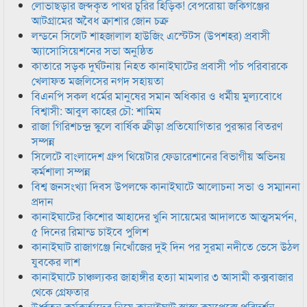
লোভাছড়ার জব্দকৃত পাথর চুরির হিড়িক! বেপরোয়া জকিগঞ্জের
আটগ্রামের অবৈধ ক্রাশার জোন চক্র
লন্ডনে সিলেট শাহজালাল হাউজিং এস্টেটস (উপশহর) প্রবাসী
অ্যাসোসিয়েশনের সভা অনুষ্ঠিত
কাতারে সড়ক দুর্ঘটনায় নিহত কানাইঘাটের প্রবাসী পাঁচ পরিবারকে
খেলাফত মজলিসের নগদ সহায়তা
বিএনপি সকল ধর্মের মানুষের সমান অধিকার ও ধর্মীয় মুল্যবোধে
বিশ্বাসী: আবুল কাহের চৌ: শামিম
রাজা গিরিশচন্দ্র স্কুলে বার্ষিক ক্রীড়া প্রতিযোগিতার পুরস্কার বিতরণ
সম্পন্ন
সিলেটে বাংলাদেশ গ্রুপ থিয়েটার ফেডারেশানের বিভাগীয় অভিনয়
কর্মশালা সম্পন্ন
বিশ্ব জনসংখ্যা দিবস উপলক্ষে কানাইঘাটে আলোচনা সভা ও সম্মাননা
প্রদান
কানাইঘাটের কিশোর আহাদের খুনি সায়েমের আদালতে আত্মসমর্পন,
৫ দিনের রিমান্ড চাইবে পুলিশ
কানাইঘাট রাজাগঞ্জে নিখোঁজের দুই দিন পর সুরমা নদীতে ভেসে উঠল
যুবকের লাশ
কানাইঘাটে চাঞ্চল্যকর জাহাঙ্গীর হত্যা মামলার ৩ আসামী কক্সবাজার
থেকে গ্রেফতার
উর্ধ্বতন কর্মকর্তাদের নিয়ে কানাইঘাট স্বাস্থ্য কমপ্লেক্সে পরিদর্শন