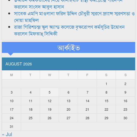
করলেন সাংসদ আবুল হাসান
সাবেক এমপি মাওলানা ফরিদ উদ্দিন চৌধুরী স্মরণে ফ্রান্সে স্মরণসভা ও
দোয়া মাহফিল
রাজা গিরিশচন্দ্র স্কুল অ্যান্ড কলেজে বৃক্ষরোপণ কর্মসূচির উদ্বোধন
করলেন মিফতাহ্ সিদ্দিকী
আর্কাইভ
AUGUST 2026
M
T
W
T
F
S
S
1
2
3
4
5
6
7
8
9
10
11
12
13
14
15
16
17
18
19
20
21
22
23
24
25
26
27
28
29
30
31
« Jul