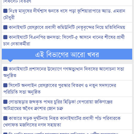
লিফলেট বিতরণ
নিঃস্ব মানুষের দীর্ঘশ্বাস শুনতে ধসে পড়া কুশিয়ারাপারে অ্যাড. এমরান
চৌধুরী
কানাইঘাট প্রেসক্লাবে প্রবাসী কমিউনিটি নেতৃবৃন্দের নিয়ে মতিবিনিময়
কানাইঘাটে বিএনপির জনসভা: সিলেট-৫ আসনে ধানের শীষের প্রার্থী
চান নেতাকর্মীরা
এই বিভাগের আরো খবর
কানাইঘাটে প্রশাসনের উদ্যোগে গণঅভ্যুত্থান দিবসের আলোচনা সভা
অনুষ্ঠিত
সিলেট অনলাইন প্রেসক্লাবের পুরস্কার বিতরণ ও নতুন সদস্যদের
পরিচিতি সভা অনুষ্ঠিত
লোভাছড়ার জব্দকৃত পাথর চুরির হিড়িক! বেপরোয়া জকিগঞ্জের
আটগ্রামের অবৈধ ক্রাশার জোন চক্র
কাতারে সড়ক দুর্ঘটনায় নিহত কানাইঘাটের প্রবাসী পাঁচ পরিবারকে
খেলাফত মজলিসের নগদ সহায়তা