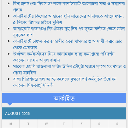
বিশ্ব জনসংখ্যা দিবস উপলক্ষে কানাইঘাটে আলোচনা সভা ও সম্মাননা
প্রদান
কানাইঘাটের কিশোর আহাদের খুনি সায়েমের আদালতে আত্মসমর্পন,
৫ দিনের রিমান্ড চাইবে পুলিশ
কানাইঘাট রাজাগঞ্জে নিখোঁজের দুই দিন পর সুরমা নদীতে ভেসে উঠল
যুবকের লাশ
কানাইঘাটে চাঞ্চল্যকর জাহাঙ্গীর হত্যা মামলার ৩ আসামী কক্সবাজার
থেকে গ্রেফতার
উর্ধ্বতন কর্মকর্তাদের নিয়ে কানাইঘাট স্বাস্থ্য কমপ্লেক্সে পরিদর্শন
করলেন সাংসদ আবুল হাসান
সাবেক এমপি মাওলানা ফরিদ উদ্দিন চৌধুরী স্মরণে ফ্রান্সে স্মরণসভা ও
দোয়া মাহফিল
রাজা গিরিশচন্দ্র স্কুল অ্যান্ড কলেজে বৃক্ষরোপণ কর্মসূচির উদ্বোধন
করলেন মিফতাহ্ সিদ্দিকী
আর্কাইভ
AUGUST 2026
M
T
W
T
F
S
S