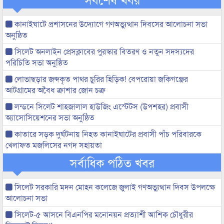
কানাইঘাটে প্রশাসনের উদ্যোগে গণঅভ্যুত্থান দিবসের আলোচনা সভা
অনুষ্ঠিত
সিলেট অনলাইন প্রেসক্লাবের পুরস্কার বিতরণ ও নতুন সদস্যদের
পরিচিতি সভা অনুষ্ঠিত
লোভাছড়ার জব্দকৃত পাথর চুরির হিড়িক! বেপরোয়া জকিগঞ্জের
আটগ্রামের অবৈধ ক্রাশার জোন চক্র
লন্ডনে সিলেট শাহজালাল হাউজিং এস্টেটস (উপশহর) প্রবাসী
অ্যাসোসিয়েশনের সভা অনুষ্ঠিত
কাতারে সড়ক দুর্ঘটনায় নিহত কানাইঘাটের প্রবাসী পাঁচ পরিবারকে
খেলাফত মজলিসের নগদ সহায়তা
সর্বাধিক পঠিত খবর
সিলেট সরকারি মদন মোহন কলেজে জুলাই গণঅভ্যুত্থান দিবস উপলক্ষে
আলোচনা সভা
সিলেট-৫ আসনে বিএনপির মনোনয়ন প্রত্যাশী আশিক চৌধুরীর