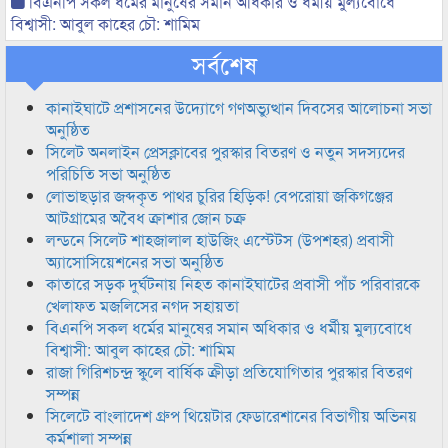
বিএনপি সকল ধর্মের মানুষের সমান অধিকার ও ধর্মীয় মুল্যবোধে
বিশ্বাসী: আবুল কাহের চৌ: শামিম
সর্বশেষ
কানাইঘাটে প্রশাসনের উদ্যোগে গণঅভ্যুত্থান দিবসের আলোচনা সভা
অনুষ্ঠিত
সিলেট অনলাইন প্রেসক্লাবের পুরস্কার বিতরণ ও নতুন সদস্যদের
পরিচিতি সভা অনুষ্ঠিত
লোভাছড়ার জব্দকৃত পাথর চুরির হিড়িক! বেপরোয়া জকিগঞ্জের
আটগ্রামের অবৈধ ক্রাশার জোন চক্র
লন্ডনে সিলেট শাহজালাল হাউজিং এস্টেটস (উপশহর) প্রবাসী
অ্যাসোসিয়েশনের সভা অনুষ্ঠিত
কাতারে সড়ক দুর্ঘটনায় নিহত কানাইঘাটের প্রবাসী পাঁচ পরিবারকে
খেলাফত মজলিসের নগদ সহায়তা
বিএনপি সকল ধর্মের মানুষের সমান অধিকার ও ধর্মীয় মুল্যবোধে
বিশ্বাসী: আবুল কাহের চৌ: শামিম
রাজা গিরিশচন্দ্র স্কুলে বার্ষিক ক্রীড়া প্রতিযোগিতার পুরস্কার বিতরণ
সম্পন্ন
সিলেটে বাংলাদেশ গ্রুপ থিয়েটার ফেডারেশানের বিভাগীয় অভিনয়
কর্মশালা সম্পন্ন