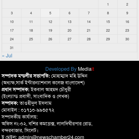
1
2
3
4
5
6
7
8
9
10
11
12
13
14
15
16
17
18
19
20
21
22
23
24
25
26
27
28
29
30
31
« Jul
Developed By
Media
it
সম্পাদক মন্ডলীর সভাপতি:
মোহাম্মাদ মহি উদ্দিন
(অধ্যক্ষ,সার্ক ইন্টারন্যাশনাল কলেজ বাংলাদেশ)
প্রধান সম্পাদক:
ইকবাল আহমদ চৌধুরী
(ইংল্যান্ড প্রবাসী, সাংবাদিক ও লেখক)
সম্পাদক:
তাওহীদুল ইসলাম
মোবাইল : ০১৭১০-৯৯৩৫৭২
সম্পাদকীয় কার্যালয়:
অফিস নং-০২, বশির কমপ্লেক্স, লালদিঘীরপার রোড,
বন্দরবাজার, সিলেট।
ই মেইল: admin@newschamber24.com