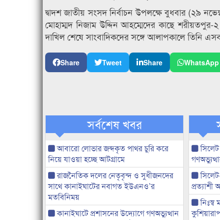
দ্বাদশ জাতীয় সংসদ নির্বাচন উপলক্ষে বুধবার (২৯ নভেম্
মোহাম্মদ নিজাম উদ্দিন আহম্মেদের কাছে শরীয়তপুর-
দাখিল শেষে সাংবাদিকদের সঙ্গে আলাপকালে তিনি এস
Share
Tweet
Share
WhatsApp
সর্বশেষ খবর
আবারো লোভার জব্দকৃত পাথর চুরি করে
সিলেট
নিয়ে যাওয়া হচ্ছে আটগ্রামে
গণঅভ্যুত
রাজনৈতিক দলের নেতৃবৃন্দ ও সুধীজনদের
সিলেট
সাথে কানাইঘাটের নবাগত ইউএনও’র
প্রত্যাশ
মতবিনিময়
নিঃস্ব 
কানাইঘাটে প্রশাসনের উদ্যোগে গণঅভ্যুত্থান
কুশিয়ারাপ