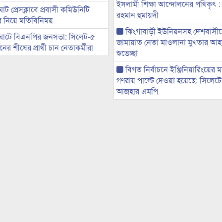
ইসলামী শিক্ষা আন্দোলনের পথিকৃৎ :
ট প্রেসক্লাবে প্রবাসী কমিউনিটি
রহমান হুমায়দী
ের নিয়ে মতিবিনিময়
ঝিংগাবাড়ী ইউনিয়নসহ দেশবাসী
ঘাটে বিএনপির জনসভা: সিলেট-৫
জামায়াত নেতা মাওলানা মুখতার আ
র শীষের প্রার্থী চান নেতাকর্মীরা
শুভেচ্ছা
বিগত নির্বাচনে ইঞ্জিনিয়ারিংয়ের ম
গণরায় পাল্টে দেওয়া হয়েছে: সিলেট
আজহার এমপি