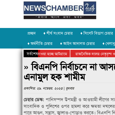
প্রচ্ছদ
♦ শীর্ষ সংবাদ চেম্বার
♦ সিলেট বিভাগ চেম্বার
♦ অর্থনীতি চেম্বার
♦ আইন আদালত চেম্বার
♦ খেলাধু
সর্বশেষ
 পাথর চুরি করে নিয়ে যাওয়া হচ্ছে আটগ্রামে
রাজনৈতিক দলের নেতৃবৃন্দ ও 
 বার্ষিক ক্রীড়া প্রতিযোগিতার পুরস্কার বিতরণ সম্পন্ন
সিলেটে বাংলাদেশ গ্রুপ থিয়ে
» বিএনপি নির্বাচনে না আসল
এনামুল হক শামীম
প্রকাশিত: ২৯. নভেম্বর. ২০২৩ | বুধবার
পানিসম্পদ উপমন্ত্রী ও আওয়ামী লীগের 
চেম্বার ডেস্ক:
সাংবাদিক ও পুলিশের ওপর হামলা করে ক্ষমতা দখলের স্ব
পারে আগুন, সন্ত্রাস, জ্বালাও-পোড়াও করতে। বিএনপি নি