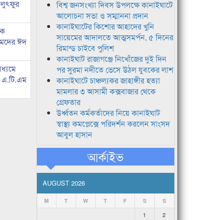
 লুৎফুর
বিশ্ব জনসংখ্যা দিবস উপলক্ষে কানাইঘাটে
আলোচনা সভা ও সম্মাননা প্রদান
কানাইঘাটের কিশোর আহাদের খুনি
কে
সায়েমের আদালতে আত্মসমর্পন, ৫ দিনের
হমদের ঈদ
রিমান্ড চাইবে পুলিশ
কানাইঘাট রাজাগঞ্জে নিখোঁজের দুই দিন
াধ্যমে
পর সুরমা নদীতে ভেসে উঠল যুবকের লাশ
ে এ.টি.এম
কানাইঘাটে চাঞ্চল্যকর জাহাঙ্গীর হত্যা
মামলার ৩ আসামী কক্সবাজার থেকে
গ্রেফতার
উর্ধ্বতন কর্মকর্তাদের নিয়ে কানাইঘাট
স্বাস্থ্য কমপ্লেক্সে পরিদর্শন করলেন সাংসদ
আবুল হাসান
আর্কাইভ
AUGUST 2026
M
T
W
T
F
S
S
1
2