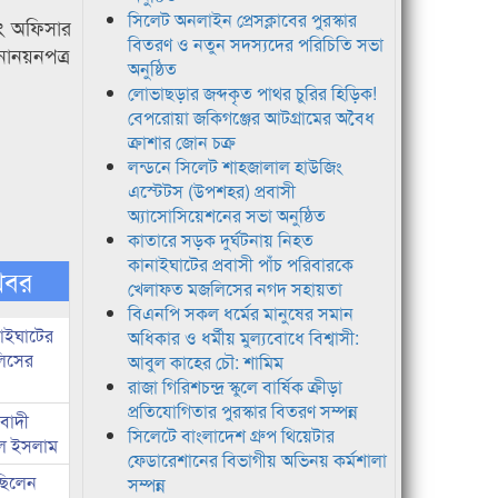
সিলেট অনলাইন প্রেসক্লাবের পুরস্কার
নিং অফিসার
বিতরণ ও নতুন সদস্যদের পরিচিতি সভা
নোনয়নপত্র
অনুষ্ঠিত
লোভাছড়ার জব্দকৃত পাথর চুরির হিড়িক!
বেপরোয়া জকিগঞ্জের আটগ্রামের অবৈধ
ক্রাশার জোন চক্র
লন্ডনে সিলেট শাহজালাল হাউজিং
এস্টেটস (উপশহর) প্রবাসী
অ্যাসোসিয়েশনের সভা অনুষ্ঠিত
কাতারে সড়ক দুর্ঘটনায় নিহত
কানাইঘাটের প্রবাসী পাঁচ পরিবারকে
খবর
খেলাফত মজলিসের নগদ সহায়তা
বিএনপি সকল ধর্মের মানুষের সমান
নাইঘাটের
অধিকার ও ধর্মীয় মুল্যবোধে বিশ্বাসী:
লিসের
আবুল কাহের চৌ: শামিম
রাজা গিরিশচন্দ্র স্কুলে বার্ষিক ক্রীড়া
প্রতিযোগিতার পুরস্কার বিতরণ সম্পন্ন
িবাদী
সিলেটে বাংলাদেশ গ্রুপ থিয়েটার
রুল ইসলাম
ফেডারেশানের বিভাগীয় অভিনয় কর্মশালা
 ছিলেন
সম্পন্ন