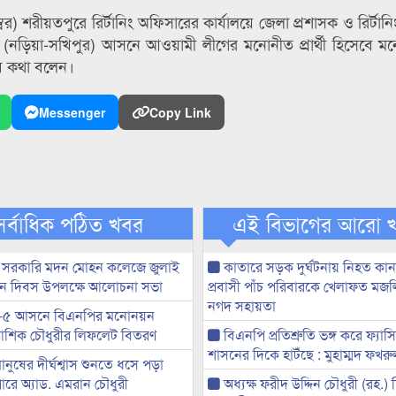
বর) শরীয়তপুরে রির্টানিং অফিসারের কার্যালয়ে জেলা প্রশাসক ও রির্টা
২ (নড়িয়া-সখিপুর) আসনে আওয়ামী লীগের মনোনীত প্রার্থী হিসেবে ম
ব কথা বলেন।
Messenger
Copy Link
সর্বাধিক পঠিত খবর
এই বিভাগের আরো 
 সরকারি মদন মোহন কলেজে জুলাই
কাতারে সড়ক দুর্ঘটনায় নিহত কা
্থান দিবস উপলক্ষে আলোচনা সভা
প্রবাসী পাঁচ পরিবারকে খেলাফত মজ
নগদ সহায়তা
-৫ আসনে বিএনপির মনোনয়ন
ী আশিক চৌধুরীর লিফলেট বিতরণ
বিএনপি প্রতিশ্রুতি ভঙ্গ করে ফ্যাস
শাসনের দিকে হাটঁছে : মুহাম্মদ ফখ
মানুষের দীর্ঘশ্বাস শুনতে ধসে পড়া
ারে অ্যাড. এমরান চৌধুরী
অধ্যক্ষ ফরীদ উদ্দিন চৌধুরী (রহ.)