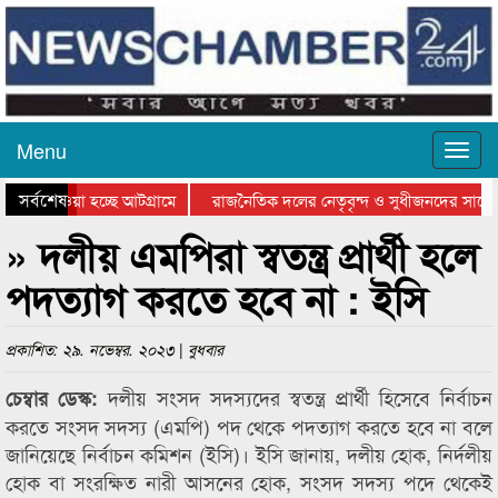
Menu
সর্বশেষ
িয়ে যাওয়া হচ্ছে আটগ্রামে
রাজনৈতিক দলের নেতৃবৃন্দ ও সুধীজনদের সাথে 
তিযোগিতার পুরস্কার বিতরণ সম্পন্ন
সিলেটে বাংলাদেশ গ্রুপ থিয়েটার ফেডারেশানের ব
» দলীয় এমপিরা স্বতন্ত্র প্রার্থী হলে
পদত্যাগ করতে হবে না : ইসি
প্রকাশিত: ২৯. নভেম্বর. ২০২৩ | বুধবার
দলীয় সংসদ সদস্যদের স্বতন্ত্র প্রার্থী হিসেবে নির্বাচন
চেম্বার ডেস্ক:
করতে সংসদ সদস্য (এমপি) পদ থেকে পদত্যাগ করতে হবে না বলে
জানিয়েছে নির্বাচন কমিশন (ইসি)। ইসি জানায়, দলীয় হোক, নির্দলীয়
হোক বা সংরক্ষিত নারী আসনের হোক, সংসদ সদস্য পদে থেকেই