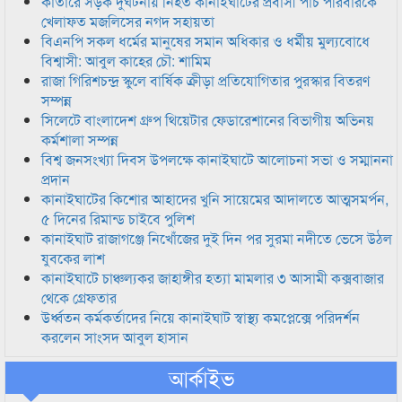
কাতারে সড়ক দুর্ঘটনায় নিহত কানাইঘাটের প্রবাসী পাঁচ পরিবারকে
খেলাফত মজলিসের নগদ সহায়তা
বিএনপি সকল ধর্মের মানুষের সমান অধিকার ও ধর্মীয় মুল্যবোধে
বিশ্বাসী: আবুল কাহের চৌ: শামিম
রাজা গিরিশচন্দ্র স্কুলে বার্ষিক ক্রীড়া প্রতিযোগিতার পুরস্কার বিতরণ
সম্পন্ন
সিলেটে বাংলাদেশ গ্রুপ থিয়েটার ফেডারেশানের বিভাগীয় অভিনয়
কর্মশালা সম্পন্ন
বিশ্ব জনসংখ্যা দিবস উপলক্ষে কানাইঘাটে আলোচনা সভা ও সম্মাননা
প্রদান
কানাইঘাটের কিশোর আহাদের খুনি সায়েমের আদালতে আত্মসমর্পন,
৫ দিনের রিমান্ড চাইবে পুলিশ
কানাইঘাট রাজাগঞ্জে নিখোঁজের দুই দিন পর সুরমা নদীতে ভেসে উঠল
যুবকের লাশ
কানাইঘাটে চাঞ্চল্যকর জাহাঙ্গীর হত্যা মামলার ৩ আসামী কক্সবাজার
থেকে গ্রেফতার
উর্ধ্বতন কর্মকর্তাদের নিয়ে কানাইঘাট স্বাস্থ্য কমপ্লেক্সে পরিদর্শন
করলেন সাংসদ আবুল হাসান
আর্কাইভ