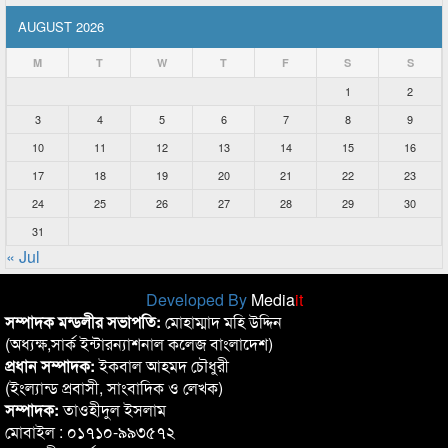
AUGUST 2026
M
T
W
T
F
S
S
1
2
3
4
5
6
7
8
9
10
11
12
13
14
15
16
17
18
19
20
21
22
23
24
25
26
27
28
29
30
31
« Jul
Developed By
Media
it
সম্পাদক মন্ডলীর সভাপতি:
মোহাম্মাদ মহি উদ্দিন
(অধ্যক্ষ,সার্ক ইন্টারন্যাশনাল কলেজ বাংলাদেশ)
প্রধান সম্পাদক:
ইকবাল আহমদ চৌধুরী
(ইংল্যান্ড প্রবাসী, সাংবাদিক ও লেখক)
সম্পাদক:
তাওহীদুল ইসলাম
মোবাইল : ০১৭১০-৯৯৩৫৭২