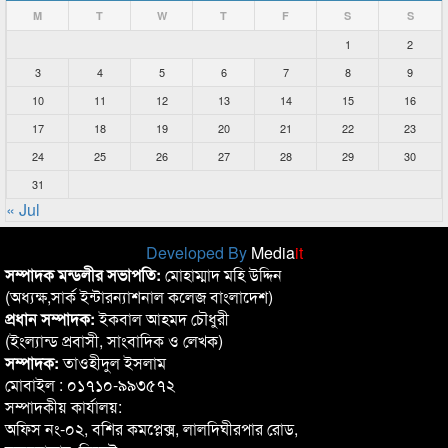
M
T
W
T
F
S
S
1
2
3
4
5
6
7
8
9
10
11
12
13
14
15
16
17
18
19
20
21
22
23
24
25
26
27
28
29
30
31
« Jul
Developed By
Media
it
সম্পাদক মন্ডলীর সভাপতি:
মোহাম্মাদ মহি উদ্দিন
(অধ্যক্ষ,সার্ক ইন্টারন্যাশনাল কলেজ বাংলাদেশ)
প্রধান সম্পাদক:
ইকবাল আহমদ চৌধুরী
(ইংল্যান্ড প্রবাসী, সাংবাদিক ও লেখক)
সম্পাদক:
তাওহীদুল ইসলাম
মোবাইল : ০১৭১০-৯৯৩৫৭২
সম্পাদকীয় কার্যালয়:
অফিস নং-০২, বশির কমপ্লেক্স, লালদিঘীরপার রোড,