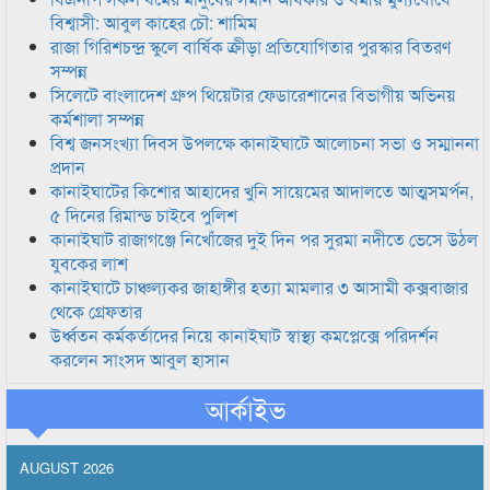
বিশ্বাসী: আবুল কাহের চৌ: শামিম
রাজা গিরিশচন্দ্র স্কুলে বার্ষিক ক্রীড়া প্রতিযোগিতার পুরস্কার বিতরণ
সম্পন্ন
সিলেটে বাংলাদেশ গ্রুপ থিয়েটার ফেডারেশানের বিভাগীয় অভিনয়
কর্মশালা সম্পন্ন
বিশ্ব জনসংখ্যা দিবস উপলক্ষে কানাইঘাটে আলোচনা সভা ও সম্মাননা
প্রদান
কানাইঘাটের কিশোর আহাদের খুনি সায়েমের আদালতে আত্মসমর্পন,
৫ দিনের রিমান্ড চাইবে পুলিশ
কানাইঘাট রাজাগঞ্জে নিখোঁজের দুই দিন পর সুরমা নদীতে ভেসে উঠল
যুবকের লাশ
কানাইঘাটে চাঞ্চল্যকর জাহাঙ্গীর হত্যা মামলার ৩ আসামী কক্সবাজার
থেকে গ্রেফতার
উর্ধ্বতন কর্মকর্তাদের নিয়ে কানাইঘাট স্বাস্থ্য কমপ্লেক্সে পরিদর্শন
করলেন সাংসদ আবুল হাসান
আর্কাইভ
AUGUST 2026