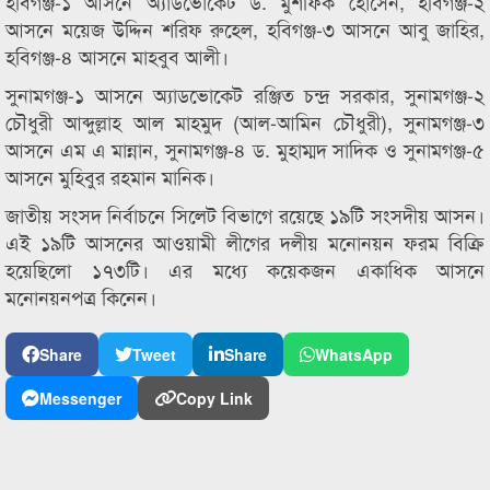
হবিগঞ্জ-১ আসনে অ্যাডভোকেট ড. মুশফিক হোসেন, হবিগঞ্জ-২
আসনে ময়েজ উদ্দিন শরিফ রুহেল, হবিগঞ্জ-৩ আসনে আবু জাহির,
হবিগঞ্জ-৪ আসনে মাহবুব আলী।
সুনামগঞ্জ-১ আসনে অ্যাডভোকেট রঞ্জিত চন্দ্র সরকার, সুনামগঞ্জ-২
চৌধুরী আব্দুল্লাহ আল মাহমুদ (আল-আমিন চৌধুরী), সুনামগঞ্জ-৩
আসনে এম এ মান্নান, সুনামগঞ্জ-৪ ড. মুহাম্মদ সাদিক ও সুনামগঞ্জ-৫
আসনে মুহিবুর রহমান মানিক।
জাতীয় সংসদ নির্বাচনে সিলেট বিভাগে রয়েছে ১৯টি সংসদীয় আসন।
এই ১৯টি আসনের আওয়ামী লীগের দলীয় মনোনয়ন ফরম বিক্রি
হয়েছিলো ১৭৩টি। এর মধ্যে কয়েকজন একাধিক আসনে
মনোনয়নপত্র কিনেন।
Share
Tweet
Share
WhatsApp
Messenger
Copy Link