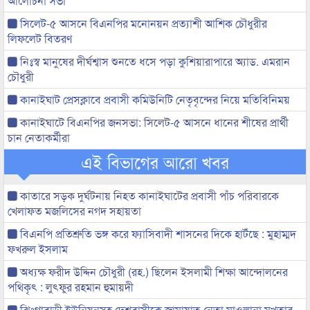
আলোচনা সভা
সিলেট-৫ আসনে বিএনপির মনোনয়ন প্রত্যাশী আশিক চৌধুরীর
লিফলেট বিতরণ
নিঃস্ব মানুষের দীর্ঘশ্বাস শুনতে ধসে পড়া কুশিয়ারাপারে অ্যাড. এমরান
চৌধুরী
কানাইঘাট প্রেসক্লাবে প্রবাসী কমিউনিটি নেতৃবৃন্দের নিয়ে মতিবিনিময়
কানাইঘাটে বিএনপির জনসভা: সিলেট-৫ আসনে ধানের শীষের প্রার্থী
চান নেতাকর্মীরা
এই বিভাগের আরো খবর
কাতারে সড়ক দুর্ঘটনায় নিহত কানাইঘাটের প্রবাসী পাঁচ পরিবারকে
খেলাফত মজলিসের নগদ সহায়তা
বিএনপি প্রতিশ্রুতি ভঙ্গ করে ফ্যাসিবাদী শাসনের দিকে হাটঁছে : মুহাম্মদ
ফখরুল ইসলাম
অধ্যক্ষ ফরীদ উদ্দিন চৌধুরী (রহ.) ছিলেন ইসলামী শিক্ষা আন্দোলনের
পথিকৃৎ : লুৎফুর রহমান হুমায়দী
ঝিংগাবাড়ী ইউনিয়নসহ দেশবাসীকে জামায়াত নেতা মাওলানা মুখতার