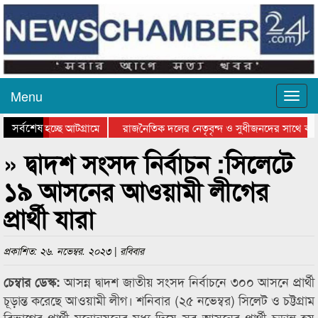
Menu
সর্বশেষ
 যাওয়া হচ্ছে আটগ্রামে
রাজনৈতিক দলের নেতৃবৃন্দ ও সুধীজনদের সাথে কান
গিতার পুরস্কার বিতরণ সম্পন্ন
সিলেটে বাংলাদেশ গ্রুপ থিয়েটার ফেডারেশানের বিভাগ
» দ্বাদশ সংসদ নির্বাচন :সিলেটে
১৯ আসনের আওয়ামী লীগের
প্রার্থী যারা
প্রকাশিত: ২৬. নভেম্বর. ২০২৩ | রবিবার
আসন্ন দ্বাদশ জাতীয় সংসদ নির্বাচনে ৩০০ আসনে প্রার্থী
চেম্বার ডেস্ক:
চূড়ান্ত করেছে আওয়ামী লীগ। শনিবার (২৫ নভেম্বর) সিলেট ও চট্টগ্রাম
বিভাগের প্রার্থী মনোনয়নের মধ্য দিয়ে সব আসনের প্রার্থী চূড়ান্ত হয়