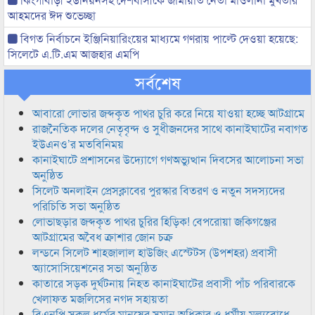
আহমদের ঈদ শুভেচ্ছা
বিগত নির্বাচনে ইঞ্জিনিয়ারিংয়ের মাধ্যমে গণরায় পাল্টে দেওয়া হয়েছে:
সিলেটে এ.টি.এম আজহার এমপি
সর্বশেষ
আবারো লোভার জব্দকৃত পাথর চুরি করে নিয়ে যাওয়া হচ্ছে আটগ্রামে
রাজনৈতিক দলের নেতৃবৃন্দ ও সুধীজনদের সাথে কানাইঘাটের নবাগত
ইউএনও’র মতবিনিময়
কানাইঘাটে প্রশাসনের উদ্যোগে গণঅভ্যুত্থান দিবসের আলোচনা সভা
অনুষ্ঠিত
সিলেট অনলাইন প্রেসক্লাবের পুরস্কার বিতরণ ও নতুন সদস্যদের
পরিচিতি সভা অনুষ্ঠিত
লোভাছড়ার জব্দকৃত পাথর চুরির হিড়িক! বেপরোয়া জকিগঞ্জের
আটগ্রামের অবৈধ ক্রাশার জোন চক্র
লন্ডনে সিলেট শাহজালাল হাউজিং এস্টেটস (উপশহর) প্রবাসী
অ্যাসোসিয়েশনের সভা অনুষ্ঠিত
কাতারে সড়ক দুর্ঘটনায় নিহত কানাইঘাটের প্রবাসী পাঁচ পরিবারকে
খেলাফত মজলিসের নগদ সহায়তা
বিএনপি সকল ধর্মের মানুষের সমান অধিকার ও ধর্মীয় মুল্যবোধে