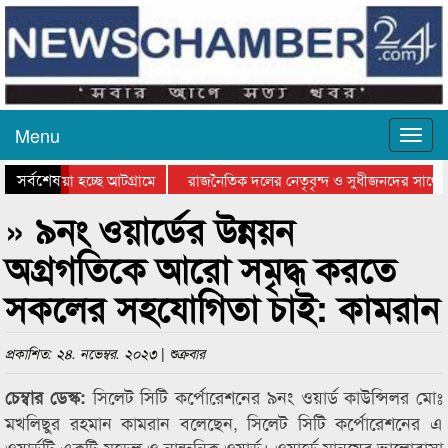
Menu
সর্বশেষ
িয়ে যাওয়া হচ্ছে আটগ্রামে
রাজনৈতিক দলের নেতৃবৃন্দ ও সুধীজনদের সাথে 
িযোগিতার পুরস্কার বিতরণ সম্পন্ন
সিলেটে বাংলাদেশ গ্রুপ থিয়েটার ফেডারেশানের বি
» ৯নং ওয়ার্ডের উন্নয়ন
অগ্রগতিকে আরো সমৃদ্ধ করতে
সকলের সহযোগিতা চাই: কামরান
প্রকাশিত: ২৪. নভেম্বর. ২০২৩ | শুক্রবার
সিলেট সিটি কর্পোরেশনের ৯নং ওয়ার্ড কাউন্সিলর মোঃ
চেম্বার ডেস্ক:
মখলিছুর রহমান কামরান বলেছেন, সিলেট সিটি কর্পোরেশনের এ
ওয়ার্ডটি একটি মডেল ও নান্দনিক ওয়ার্ড। ওয়ার্ডে মানুষের ভালোবাসা