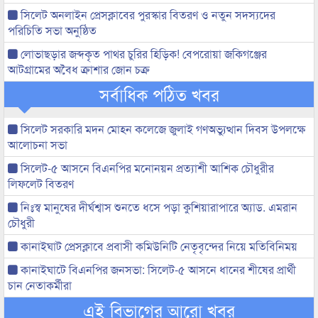
সিলেট অনলাইন প্রেসক্লাবের পুরস্কার বিতরণ ও নতুন সদস্যদের
পরিচিতি সভা অনুষ্ঠিত
লোভাছড়ার জব্দকৃত পাথর চুরির হিড়িক! বেপরোয়া জকিগঞ্জের
আটগ্রামের অবৈধ ক্রাশার জোন চক্র
সর্বাধিক পঠিত খবর
সিলেট সরকারি মদন মোহন কলেজে জুলাই গণঅভ্যুত্থান দিবস উপলক্ষে
আলোচনা সভা
সিলেট-৫ আসনে বিএনপির মনোনয়ন প্রত্যাশী আশিক চৌধুরীর
লিফলেট বিতরণ
নিঃস্ব মানুষের দীর্ঘশ্বাস শুনতে ধসে পড়া কুশিয়ারাপারে অ্যাড. এমরান
চৌধুরী
কানাইঘাট প্রেসক্লাবে প্রবাসী কমিউনিটি নেতৃবৃন্দের নিয়ে মতিবিনিময়
কানাইঘাটে বিএনপির জনসভা: সিলেট-৫ আসনে ধানের শীষের প্রার্থী
চান নেতাকর্মীরা
এই বিভাগের আরো খবর