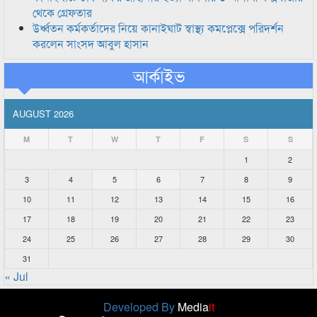
থেকে গ্রেফতার
উর্ধ্বতন কর্মকর্তাদের নিয়ে কানাইঘাট স্বাস্থ্য কমপ্লেক্সে পরিদর্শন
করলেন সাংসদ আবুল হাসান
আর্কাইভ
AUGUST 2026
M
T
W
T
F
S
S
1
2
3
4
5
6
7
8
9
10
11
12
13
14
15
16
17
18
19
20
21
22
23
24
25
26
27
28
29
30
31
« Jul
Developed By
Media
it