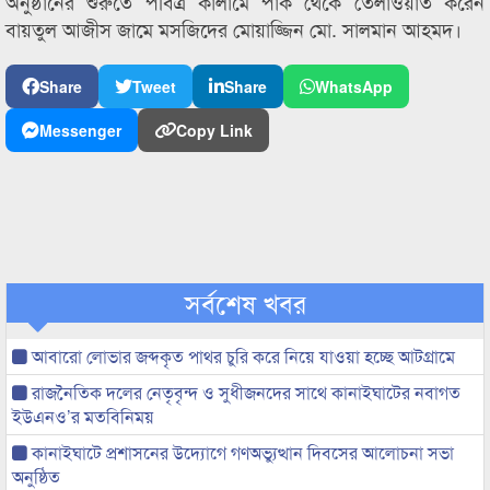
অনুষ্ঠানের শুরুতে পবিত্র কালামে পাক থেকে তেলাওয়াত করেন
বায়তুল আজীস জামে মসজিদের মোয়াজ্জিন মো. সালমান আহমদ।
Share
Tweet
Share
WhatsApp
Messenger
Copy Link
সর্বশেষ খবর
আবারো লোভার জব্দকৃত পাথর চুরি করে নিয়ে যাওয়া হচ্ছে আটগ্রামে
রাজনৈতিক দলের নেতৃবৃন্দ ও সুধীজনদের সাথে কানাইঘাটের নবাগত
ইউএনও’র মতবিনিময়
কানাইঘাটে প্রশাসনের উদ্যোগে গণঅভ্যুত্থান দিবসের আলোচনা সভা
অনুষ্ঠিত