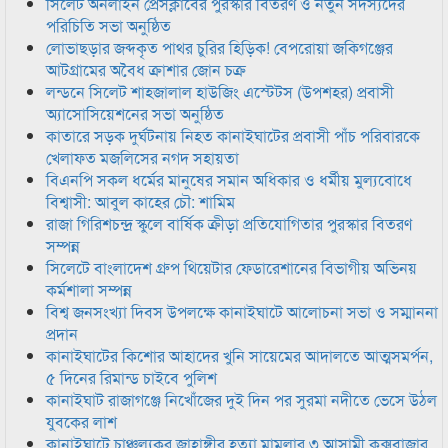
সিলেট অনলাইন প্রেসক্লাবের পুরস্কার বিতরণ ও নতুন সদস্যদের
পরিচিতি সভা অনুষ্ঠিত
লোভাছড়ার জব্দকৃত পাথর চুরির হিড়িক! বেপরোয়া জকিগঞ্জের
আটগ্রামের অবৈধ ক্রাশার জোন চক্র
লন্ডনে সিলেট শাহজালাল হাউজিং এস্টেটস (উপশহর) প্রবাসী
অ্যাসোসিয়েশনের সভা অনুষ্ঠিত
কাতারে সড়ক দুর্ঘটনায় নিহত কানাইঘাটের প্রবাসী পাঁচ পরিবারকে
খেলাফত মজলিসের নগদ সহায়তা
বিএনপি সকল ধর্মের মানুষের সমান অধিকার ও ধর্মীয় মুল্যবোধে
বিশ্বাসী: আবুল কাহের চৌ: শামিম
রাজা গিরিশচন্দ্র স্কুলে বার্ষিক ক্রীড়া প্রতিযোগিতার পুরস্কার বিতরণ
সম্পন্ন
সিলেটে বাংলাদেশ গ্রুপ থিয়েটার ফেডারেশানের বিভাগীয় অভিনয়
কর্মশালা সম্পন্ন
বিশ্ব জনসংখ্যা দিবস উপলক্ষে কানাইঘাটে আলোচনা সভা ও সম্মাননা
প্রদান
কানাইঘাটের কিশোর আহাদের খুনি সায়েমের আদালতে আত্মসমর্পন,
৫ দিনের রিমান্ড চাইবে পুলিশ
কানাইঘাট রাজাগঞ্জে নিখোঁজের দুই দিন পর সুরমা নদীতে ভেসে উঠল
যুবকের লাশ
কানাইঘাটে চাঞ্চল্যকর জাহাঙ্গীর হত্যা মামলার ৩ আসামী কক্সবাজার