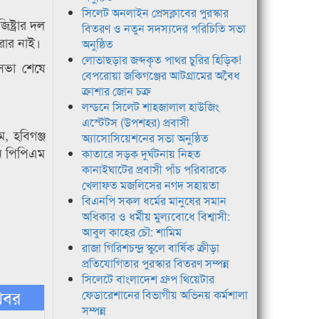
সিলেট অনলাইন প্রেসক্লাবের পুরস্কার
্ট্রার দল
বিতরণ ও নতুন সদস্যদের পরিচিতি সভা
রার নাই।
অনুষ্ঠিত
লোভাছড়ার জব্দকৃত পাথর চুরির হিড়িক!
 সভা শেষে
বেপরোয়া জকিগঞ্জের আটগ্রামের অবৈধ
ক্রাশার জোন চক্র
লন্ডনে সিলেট শাহজালাল হাউজিং
এস্টেটস (উপশহর) প্রবাসী
, হবিগঞ্জ
অ্যাসোসিয়েশনের সভা অনুষ্ঠিত
ান পিপিএম
কাতারে সড়ক দুর্ঘটনায় নিহত
কানাইঘাটের প্রবাসী পাঁচ পরিবারকে
খেলাফত মজলিসের নগদ সহায়তা
বিএনপি সকল ধর্মের মানুষের সমান
অধিকার ও ধর্মীয় মুল্যবোধে বিশ্বাসী:
আবুল কাহের চৌ: শামিম
রাজা গিরিশচন্দ্র স্কুলে বার্ষিক ক্রীড়া
প্রতিযোগিতার পুরস্কার বিতরণ সম্পন্ন
সিলেটে বাংলাদেশ গ্রুপ থিয়েটার
খবর
ফেডারেশানের বিভাগীয় অভিনয় কর্মশালা
সম্পন্ন