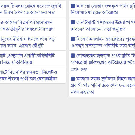
 সরকারি মদন মোহন কলেজে জুলাই
আবারো লোভার জব্দকৃত পাথর চুর
্থান দিবস উপলক্ষে আলোচনা সভা
নিয়ে যাওয়া হচ্ছে আটগ্রামে
-৫ আসনে বিএনপির মনোনয়ন
কানাইঘাটে প্রশাসনের উদ্যোগে গণঅ
ী আশিক চৌধুরীর লিফলেট বিতরণ
দিবসের আলোচনা সভা অনুষ্ঠিত
মানুষের দীর্ঘশ্বাস শুনতে ধসে পড়া
সিলেট অনলাইন প্রেসক্লাবের পুরস্
ারে অ্যাড. এমরান চৌধুরী
ও নতুন সদস্যদের পরিচিতি সভা অনুষ
ট প্রেসক্লাবে প্রবাসী কমিউনিটি
লোভাছড়ার জব্দকৃত পাথর চুরির হ
ের নিয়ে মতিবিনিময়
বেপরোয়া জকিগঞ্জের আটগ্রামের অবৈধ
জোন চক্র
ঘাটে বিএনপির জনসভা: সিলেট-৫
র শীষের প্রার্থী চান নেতাকর্মীরা
কাতারে সড়ক দুর্ঘটনায় নিহত কা
প্রবাসী পাঁচ পরিবারকে খেলাফত মজ
নগদ সহায়তা