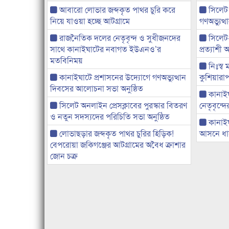
আবারো লোভার জব্দকৃত পাথর চুরি করে
সিলেট
নিয়ে যাওয়া হচ্ছে আটগ্রামে
গণঅভ্যুত
রাজনৈতিক দলের নেতৃবৃন্দ ও সুধীজনদের
সিলেট
সাথে কানাইঘাটের নবাগত ইউএনও’র
প্রত্যাশ
মতবিনিময়
নিঃস্ব 
কানাইঘাটে প্রশাসনের উদ্যোগে গণঅভ্যুত্থান
কুশিয়ারাপ
দিবসের আলোচনা সভা অনুষ্ঠিত
কানাইঘা
সিলেট অনলাইন প্রেসক্লাবের পুরস্কার বিতরণ
নেতৃবৃন্দ
ও নতুন সদস্যদের পরিচিতি সভা অনুষ্ঠিত
কানাই
লোভাছড়ার জব্দকৃত পাথর চুরির হিড়িক!
আসনে ধানে
বেপরোয়া জকিগঞ্জের আটগ্রামের অবৈধ ক্রাশার
জোন চক্র