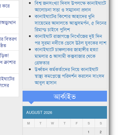
বিশ্ব জনসংখ্যা দিবস উপলক্ষে কানাইঘাটে
ি করে
আলোচনা সভা ও সম্মাননা প্রদান
কানাইঘাটের কিশোর আহাদের খুনি
ভ্যুত্থান
সায়েমের আদালতে আত্মসমর্পন, ৫ দিনের
রিমান্ড চাইবে পুলিশ
কানাইঘাট রাজাগঞ্জে নিখোঁজের দুই দিন
কার বিতরণ
পর সুরমা নদীতে ভেসে উঠল যুবকের লাশ
্ঠিত
কানাইঘাটে চাঞ্চল্যকর জাহাঙ্গীর হত্যা
িড়িক!
মামলার ৩ আসামী কক্সবাজার থেকে
 ক্রাশার
গ্রেফতার
উর্ধ্বতন কর্মকর্তাদের নিয়ে কানাইঘাট
স্বাস্থ্য কমপ্লেক্সে পরিদর্শন করলেন সাংসদ
নাইঘাটের
আবুল হাসান
লিসের
আর্কাইভ
AUGUST 2026
M
T
W
T
F
S
S
1
2