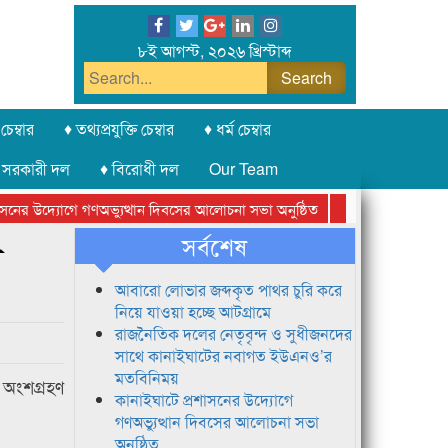
৮ই আগস্ট, ২০২৬ খ্রিস্টাব্দ
চেম্বার
♦ তথ্যপ্রযুক্তি চেম্বার
♦ ধর্ম চেম্বার
 সরকারী দল
♦ বিরোধী দল
Our Team
নের উদ্যোগে গণঅভ্যুত্থান দিবসের আলোচনা সভা অনুষ্ঠিত
সিলেট অনলাইন প্রেসক
সর্বশেষ
ি
আবারো লোভার জব্দকৃত পাথর চুরি করে
নিয়ে যাওয়া হচ্ছে আটগ্রামে
রাজনৈতিক দলের নেতৃবৃন্দ ও সুধীজনদের
সাথে কানাইঘাটের নবাগত ইউএনও’র
মতবিনিময়
 অংশগ্রহণ
কানাইঘাটে প্রশাসনের উদ্যোগে
গণঅভ্যুত্থান দিবসের আলোচনা সভা
অনুষ্ঠিত