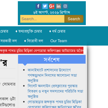
৬ই আগস্ট, ২০২৬ খ্রিস্টাব্দ
চেম্বার
♦ তথ্যপ্রযুক্তি চেম্বার
♦ ধর্ম চেম্বার
 সরকারী দল
♦ বিরোধী দল
Our Team
ত পাথর চুরির হিড়িক! বেপরোয়া জকিগঞ্জের আটগ্রামের অবৈধ ক্রাশার জোন চক্র
সর্বশেষ
’র
কানাইঘাটে প্রশাসনের উদ্যোগে
গণঅভ্যুত্থান দিবসের আলোচনা সভা
অনুষ্ঠিত
জ সোমবার
সিলেট অনলাইন প্রেসক্লাবের পুরস্কার
বিতরণ ও নতুন সদস্যদের পরিচিতি সভা
অনুষ্ঠিত
) সকাল ৬টা
লোভাছড়ার জব্দকৃত পাথর চুরির হিড়িক!
 জোটগুলোও
বেপরোয়া জকিগঞ্জের আটগ্রামের অবৈধ