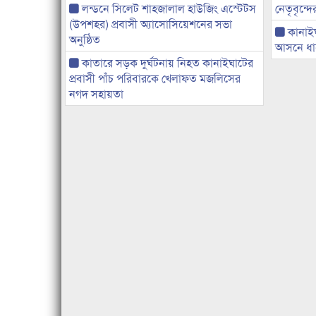
লন্ডনে সিলেট শাহজালাল হাউজিং এস্টেটস
নেতৃবৃন্দ
(উপশহর) প্রবাসী অ্যাসোসিয়েশনের সভা
কানাই
অনুষ্ঠিত
আসনে ধানে
কাতারে সড়ক দুর্ঘটনায় নিহত কানাইঘাটের
প্রবাসী পাঁচ পরিবারকে খেলাফত মজলিসের
নগদ সহায়তা