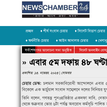
প্রচ্ছদ
♦ শীর্ষ সংবাদ চেম্বার
♦ সিলেট বিভাগ চেম্বার
♦ অর্থনীতি চেম্বার
♦ আইন আদালত চেম্বার
♦ খেলাধু
সর্বশেষ
উদ্যোগে গণঅভ্যুত্থান দিবসের আলোচনা সভা অনুষ্ঠিত
সিলেট অনলাইন প্রেসক্লা
উপলক্ষে কানাইঘাটে আলোচনা সভা ও সম্মাননা প্রদান
কানাইঘাটের কিশোর আহাদে
» এবার ৫ম দফায় ৪৮ ঘণ্টা
প্রকাশিত: ১৩. নভেম্বর. ২০২৩ | সোমবার
চলমান সরকাবিরোধী আন্দোলনে এবার 
চেম্বার ডেস্ক:
বিকেলে এক ভার্চুয়াল সংবাদ সম্মেলনে দলের সিনিয়র য
তিনি বলেন, গণতন্ত্র পুনঃপ্রতিষ্ঠার একদফা দাবি, নেতাক
থেকে শুক্রবার ভোর ৬টা পর্যন্ত অবরোধ কর্মসূচি পা