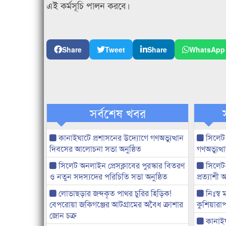
এই কর্মসূচি পালন করবে।
Share
Tweet
Share
WhatsApp
সর্বশেষ খবর
কানাইঘাটে প্রশাসনের উদ্যোগে গণঅভ্যুত্থান
সিলেট
দিবসের আলোচনা সভা অনুষ্ঠিত
গণঅভ্যুত
সিলেট অনলাইন প্রেসক্লাবের পুরস্কার বিতরণ
সিলেট
ও নতুন সদস্যদের পরিচিতি সভা অনুষ্ঠিত
প্রত্যাশ
লোভাছড়ার জব্দকৃত পাথর চুরির হিড়িক!
নিঃস্ব 
বেপরোয়া জকিগঞ্জের আটগ্রামের অবৈধ ক্রাশার
কুশিয়ারাপ
জোন চক্র
কানাইঘা