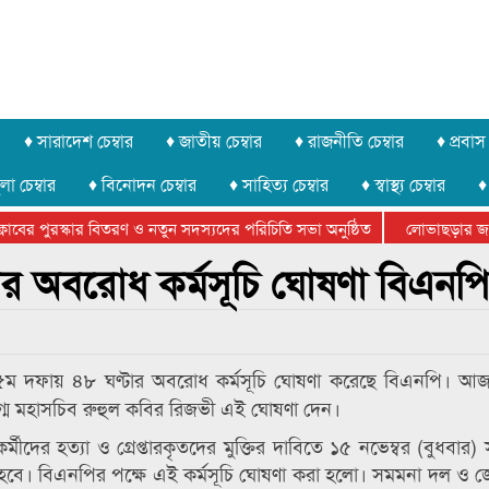
♦ সারাদেশ চেম্বার
♦ জাতীয় চেম্বার
♦ রাজনীতি চেম্বার
♦ প্রবাস 
লা চেম্বার
♦ বিনোদন চেম্বার
♦ সাহিত্য চেম্বার
♦ স্বাস্থ্য চেম্বার
♦
বের পুরস্কার বিতরণ ও নতুন সদস্যদের পরিচিতি সভা অনুষ্ঠিত
লোভাছড়ার জব্দকৃ
র খুনি সায়েমের আদালতে আত্মসমর্পন, ৫ দিনের রিমান্ড চাইবে পুলিশ
র অবরোধ কর্মসূচি ঘোষণা বিএনপি
৫ম দফায় ৪৮ ঘণ্টার অবরোধ কর্মসূচি ঘোষণা করেছে বিএনপি। আ
ুগ্ম মহাসচিব রুহুল কবির রিজভী এই ঘোষণা দেন।
র্মীদের হত্যা ও গ্রেপ্তারকৃতদের মুক্তির দাবিতে ১৫ নভেম্বর (বুধবার
লিত হবে। বিএনপির পক্ষে এই কর্মসূচি ঘোষণা করা হলো। সমমনা দল ও