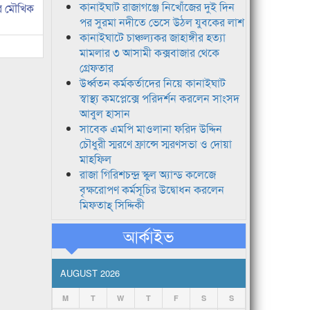
কানাইঘাট রাজাগঞ্জে নিখোঁজের দুই দিন
র মৌখিক
পর সুরমা নদীতে ভেসে উঠল যুবকের লাশ
কানাইঘাটে চাঞ্চল্যকর জাহাঙ্গীর হত্যা
মামলার ৩ আসামী কক্সবাজার থেকে
গ্রেফতার
উর্ধ্বতন কর্মকর্তাদের নিয়ে কানাইঘাট
স্বাস্থ্য কমপ্লেক্সে পরিদর্শন করলেন সাংসদ
আবুল হাসান
সাবেক এমপি মাওলানা ফরিদ উদ্দিন
চৌধুরী স্মরণে ফ্রান্সে স্মরণসভা ও দোয়া
মাহফিল
রাজা গিরিশচন্দ্র স্কুল অ্যান্ড কলেজে
বৃক্ষরোপণ কর্মসূচির উদ্বোধন করলেন
মিফতাহ্ সিদ্দিকী
আর্কাইভ
AUGUST 2026
M
T
W
T
F
S
S