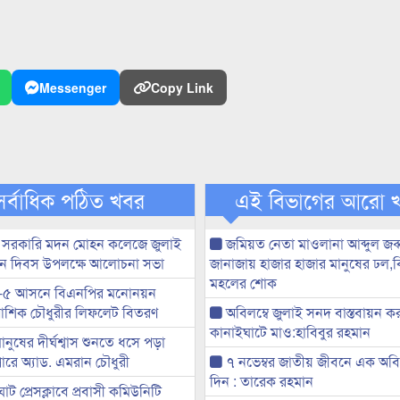
Messenger
Copy Link
সর্বাধিক পঠিত খবর
এই বিভাগের আরো 
 সরকারি মদন মোহন কলেজে জুলাই
জমিয়ত নেতা মাওলানা আব্দুল জব্
্থান দিবস উপলক্ষে আলোচনা সভা
জানাজায় হাজার হাজার মানুষের ঢল,বি
মহলের শোক
-৫ আসনে বিএনপির মনোনয়ন
ী আশিক চৌধুরীর লিফলেট বিতরণ
অবিলম্বে জুলাই সনদ বাস্তবায়ন ক
কানাইঘাটে মাও:হাবিবুর রহমান
মানুষের দীর্ঘশ্বাস শুনতে ধসে পড়া
ারে অ্যাড. এমরান চৌধুরী
৭ নভেম্বর জাতীয় জীবনে এক অবিস
দিন : তারেক রহমান
ট প্রেসক্লাবে প্রবাসী কমিউনিটি