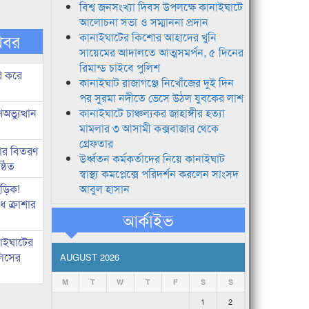
বিশ্ব জনসংখ্যা দিবস উপলক্ষে কানাইঘাটে
আলোচনা সভা ও সম্মাননা প্রদান
খবর
কানাইঘাটের কিশোর আহাদের খুনি
সায়েমের আদালতে আত্মসমর্পন, ৫ দিনের
রিমান্ড চাইবে পুলিশ
ি করে
কানাইঘাট রাজাগঞ্জে নিখোঁজের দুই দিন
পর সুরমা নদীতে ভেসে উঠল যুবকের লাশ
ভ্যুত্থান
কানাইঘাটে চাঞ্চল্যকর জাহাঙ্গীর হত্যা
মামলার ৩ আসামী কক্সবাজার থেকে
গ্রেফতার
কার বিতরণ
উর্ধ্বতন কর্মকর্তাদের নিয়ে কানাইঘাট
্ঠিত
স্বাস্থ্য কমপ্লেক্সে পরিদর্শন করলেন সাংসদ
িড়িক!
আবুল হাসান
 ক্রাশার
আর্কাইভ
নাইঘাটের
লিসের
AUGUST 2026
M
T
W
T
F
S
S
1
2