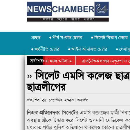
প্রচ্ছদ
♦ শীর্ষ সংবাদ চেম্বার
♦ সিলেট বিভাগ চেম্বার
♦ অর্থনীতি চেম্বার
♦ আইন আদালত চেম্বার
♦ খেলাধু
সর্বশেষ
াথর চুরি করে নিয়ে যাওয়া হচ্ছে আটগ্রামে
রাজনৈতিক দলের নেতৃবৃন্দ ও সু
র্ষিক ক্রীড়া প্রতিযোগিতার পুরস্কার বিতরণ সম্পন্ন
সিলেটে বাংলাদেশ গ্রুপ থিয়েটা
» সিলেট এমসি কলেজ ছাত্রাবা
ছাত্রলীগের
প্রকাশিত: ২৫. সেপ্টেম্বর. ২০২০ | শুক্রবার
সিলেটের এমসি কলেজের ছাত্রী নিবাসে স
নিজস্ব প্রতিবেদক:
অবস্থায় স্ত্রীকে উদ্ধার করে সিলেট ওসমানী মেডিক
মধ্যরাত পর্যন্ত পুলিশ অভিযানে থাকলেও কোনো ছাত্রলীগ ক