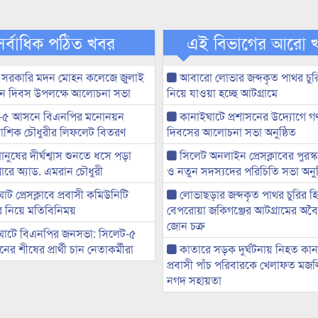
সর্বাধিক পঠিত খবর
এই বিভাগের আরো 
 সরকারি মদন মোহন কলেজে জুলাই
আবারো লোভার জব্দকৃত পাথর চুর
্থান দিবস উপলক্ষে আলোচনা সভা
নিয়ে যাওয়া হচ্ছে আটগ্রামে
-৫ আসনে বিএনপির মনোনয়ন
কানাইঘাটে প্রশাসনের উদ্যোগে গণঅ
ী আশিক চৌধুরীর লিফলেট বিতরণ
দিবসের আলোচনা সভা অনুষ্ঠিত
মানুষের দীর্ঘশ্বাস শুনতে ধসে পড়া
সিলেট অনলাইন প্রেসক্লাবের পুরস্
ারে অ্যাড. এমরান চৌধুরী
ও নতুন সদস্যদের পরিচিতি সভা অনুষ
ট প্রেসক্লাবে প্রবাসী কমিউনিটি
লোভাছড়ার জব্দকৃত পাথর চুরির হ
ের নিয়ে মতিবিনিময়
বেপরোয়া জকিগঞ্জের আটগ্রামের অবৈধ
জোন চক্র
ঘাটে বিএনপির জনসভা: সিলেট-৫
র শীষের প্রার্থী চান নেতাকর্মীরা
কাতারে সড়ক দুর্ঘটনায় নিহত কা
প্রবাসী পাঁচ পরিবারকে খেলাফত মজ
নগদ সহায়তা