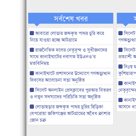
সর্বশেষ খবর
আবারো লোভার জব্দকৃত পাথর চুরি করে
সিলেট
নিয়ে যাওয়া হচ্ছে আটগ্রামে
গণঅভ্যুত
রাজনৈতিক দলের নেতৃবৃন্দ ও সুধীজনদের
সিলেট
সাথে কানাইঘাটের নবাগত ইউএনও’র
প্রত্যাশ
মতবিনিময়
নিঃস্ব 
কানাইঘাটে প্রশাসনের উদ্যোগে গণঅভ্যুত্থান
কুশিয়ারাপ
দিবসের আলোচনা সভা অনুষ্ঠিত
কানাইঘা
সিলেট অনলাইন প্রেসক্লাবের পুরস্কার বিতরণ
নেতৃবৃন্দ
ও নতুন সদস্যদের পরিচিতি সভা অনুষ্ঠিত
কানাই
লোভাছড়ার জব্দকৃত পাথর চুরির হিড়িক!
আসনে ধানে
বেপরোয়া জকিগঞ্জের আটগ্রামের অবৈধ ক্রাশার
জোন চক্র