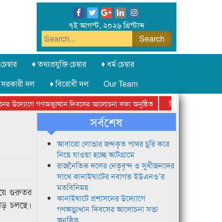
৭ই আগস্ট, ২০২৬ খ্রিস্টাব্দ
চেম্বার
♦ তথ্যপ্রযুক্তি চেম্বার
♦ ধর্ম চেম্বার
 সরকারী দল
♦ বিরোধী দল
Our Team
 উদ্যোগে গণঅভ্যুত্থান দিবসের আলোচনা সভা অনুষ্ঠিত
সিলেট অনলাইন প্রেসক্ল
সর্বশেষ
আবারো লোভার জব্দকৃত পাথর চুরি করে
নিয়ে যাওয়া হচ্ছে আটগ্রামে
রাজনৈতিক দলের নেতৃবৃন্দ ও সুধীজনদের
সাথে কানাইঘাটের নবাগত ইউএনও’র
মতবিনিময়
িয়ে গুরুতর
কানাইঘাটে প্রশাসনের উদ্যোগে
পাড় চলছে।
গণঅভ্যুত্থান দিবসের আলোচনা সভা
অনুষ্ঠিত