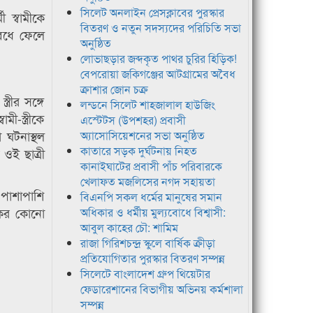
সিলেট অনলাইন প্রেসক্লাবের পুরস্কার
 স্বামীকে
বিতরণ ও নতুন সদস্যদের পরিচিতি সভা
 বেধে ফেলে
অনুষ্ঠিত
লোভাছড়ার জব্দকৃত পাথর চুরির হিড়িক!
বেপরোয়া জকিগঞ্জের আটগ্রামের অবৈধ
ক্রাশার জোন চক্র
রীর সঙ্গে
লন্ডনে সিলেট শাহজালাল হাউজিং
-স্ত্রীকে
এস্টেটস (উপশহর) প্রবাসী
 ঘটনাস্থল
অ্যাসোসিয়েশনের সভা অনুষ্ঠিত
কাতারে সড়ক দুর্ঘটনায় নিহত
 ওই ছাত্রী
কানাইঘাটের প্রবাসী পাঁচ পরিবারকে
খেলাফত মজলিসের নগদ সহায়তা
 পাশাপাশি
বিএনপি সকল ধর্মের মানুষের সমান
যকর কোনো
অধিকার ও ধর্মীয় মুল্যবোধে বিশ্বাসী:
আবুল কাহের চৌ: শামিম
রাজা গিরিশচন্দ্র স্কুলে বার্ষিক ক্রীড়া
প্রতিযোগিতার পুরস্কার বিতরণ সম্পন্ন
সিলেটে বাংলাদেশ গ্রুপ থিয়েটার
ফেডারেশানের বিভাগীয় অভিনয় কর্মশালা
সম্পন্ন