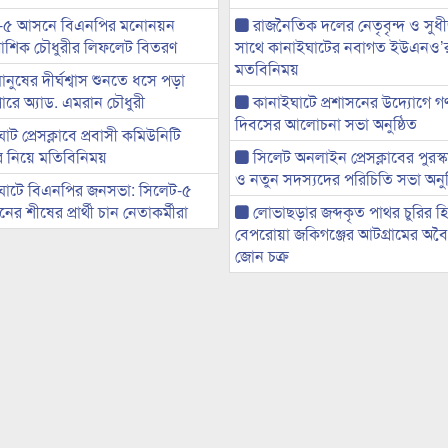
-৫ আসনে বিএনপির মনোনয়ন
রাজনৈতিক দলের নেতৃবৃন্দ ও সু
ী আশিক চৌধুরীর লিফলেট বিতরণ
সাথে কানাইঘাটের নবাগত ইউএনও’
মতবিনিময়
মানুষের দীর্ঘশ্বাস শুনতে ধসে পড়া
ারে অ্যাড. এমরান চৌধুরী
কানাইঘাটে প্রশাসনের উদ্যোগে গণঅ
দিবসের আলোচনা সভা অনুষ্ঠিত
ট প্রেসক্লাবে প্রবাসী কমিউনিটি
ের নিয়ে মতিবিনিময়
সিলেট অনলাইন প্রেসক্লাবের পুরস্
ও নতুন সদস্যদের পরিচিতি সভা অনুষ
ঘাটে বিএনপির জনসভা: সিলেট-৫
র শীষের প্রার্থী চান নেতাকর্মীরা
লোভাছড়ার জব্দকৃত পাথর চুরির হ
বেপরোয়া জকিগঞ্জের আটগ্রামের অবৈধ
জোন চক্র