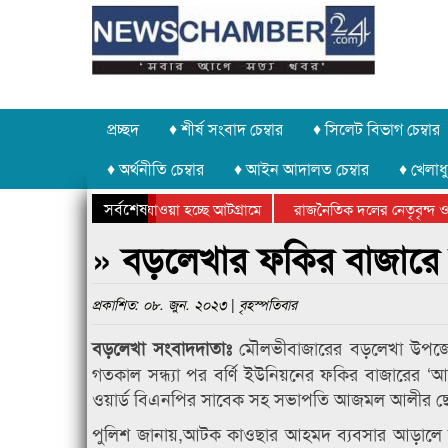
প্রচ্ছদ
♦ শীর্ষ সংবাদ চেম্বার
♦ সিলেট বিভাগ চেম্বার
♦ অর্থনীতি চেম্বার
♦ আইন আদালত চেম্বার
♦ খেলাধু
সর্বশেষ
 পাথর চুরি করে নিয়ে যাওয়া হচ্ছে আটগ্রামে
রাজনৈতিক দলের নেতৃবৃন্দ ও 
 বার্ষিক ক্রীড়া প্রতিযোগিতার পুরস্কার বিতরণ সম্পন্ন
সিলেটে বাংলাদেশ গ্রুপ থিয়ে
» বড়লেখার ফকির বাজার
প্রকাশিত: ০৮. জুন. ২০২৩ | বৃহস্পতিবার
মৌলভীবাজারের বড়লেখা উপজে
বড়লেখা সংবাদদাতাঃ
গতকাল সন্ধ্যা পর বর্ণি ইউনিয়নের ফকির বাজারের 
ওয়ার্ড বিএনপির সাবেক সহ সভাপতি আজমল আলীর ছেলে
পুলিশ জানায়,আটক কাওছার আহমদ ব্যবসার আড়ালে মাদ