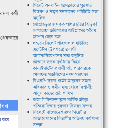
সিলেট অনলাইন প্রেসক্লাবের পুরস্কার
বিতরণ ও নতুন সদস্যদের পরিচিতি সভা
বদল কর্মী
অনুষ্ঠিত
লোভাছড়ার জব্দকৃত পাথর চুরির হিড়িক!
বেপরোয়া জকিগঞ্জের আটগ্রামের অবৈধ
ক্রাশার জোন চক্র
গ্রেফতারে
লন্ডনে সিলেট শাহজালাল হাউজিং
এস্টেটস (উপশহর) প্রবাসী
অ্যাসোসিয়েশনের সভা অনুষ্ঠিত
কাতারে সড়ক দুর্ঘটনায় নিহত
কানাইঘাটের প্রবাসী পাঁচ পরিবারকে
খেলাফত মজলিসের নগদ সহায়তা
বিএনপি সকল ধর্মের মানুষের সমান
অধিকার ও ধর্মীয় মুল্যবোধে বিশ্বাসী:
আবুল কাহের চৌ: শামিম
রাজা গিরিশচন্দ্র স্কুলে বার্ষিক ক্রীড়া
খবর
প্রতিযোগিতার পুরস্কার বিতরণ সম্পন্ন
সিলেটে বাংলাদেশ গ্রুপ থিয়েটার
ফেডারেশানের বিভাগীয় অভিনয় কর্মশালা
ি করে
সম্পন্ন