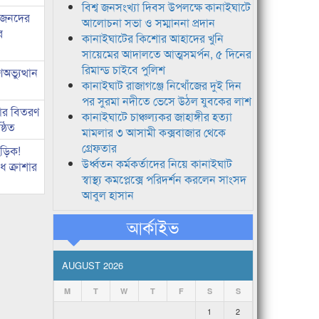
বিশ্ব জনসংখ্যা দিবস উপলক্ষে কানাইঘাটে
ধীজনদের
আলোচনা সভা ও সম্মাননা প্রদান
র
কানাইঘাটের কিশোর আহাদের খুনি
সায়েমের আদালতে আত্মসমর্পন, ৫ দিনের
রিমান্ড চাইবে পুলিশ
ভ্যুত্থান
কানাইঘাট রাজাগঞ্জে নিখোঁজের দুই দিন
পর সুরমা নদীতে ভেসে উঠল যুবকের লাশ
কার বিতরণ
কানাইঘাটে চাঞ্চল্যকর জাহাঙ্গীর হত্যা
্ঠিত
মামলার ৩ আসামী কক্সবাজার থেকে
গ্রেফতার
িড়িক!
উর্ধ্বতন কর্মকর্তাদের নিয়ে কানাইঘাট
 ক্রাশার
স্বাস্থ্য কমপ্লেক্সে পরিদর্শন করলেন সাংসদ
আবুল হাসান
আর্কাইভ
AUGUST 2026
M
T
W
T
F
S
S
1
2