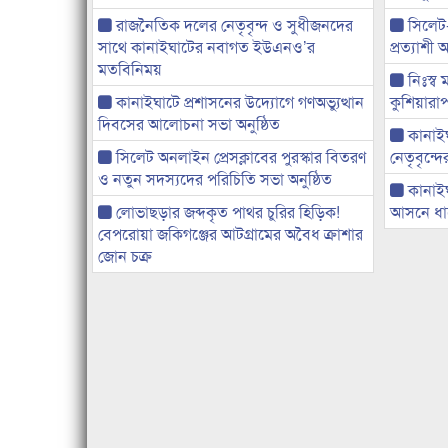
রাজনৈতিক দলের নেতৃবৃন্দ ও সুধীজনদের
সিলেট
সাথে কানাইঘাটের নবাগত ইউএনও’র
প্রত্যাশ
মতবিনিময়
নিঃস্ব 
কানাইঘাটে প্রশাসনের উদ্যোগে গণঅভ্যুত্থান
কুশিয়ারাপ
দিবসের আলোচনা সভা অনুষ্ঠিত
কানাইঘা
সিলেট অনলাইন প্রেসক্লাবের পুরস্কার বিতরণ
নেতৃবৃন্দ
ও নতুন সদস্যদের পরিচিতি সভা অনুষ্ঠিত
কানাই
লোভাছড়ার জব্দকৃত পাথর চুরির হিড়িক!
আসনে ধানে
বেপরোয়া জকিগঞ্জের আটগ্রামের অবৈধ ক্রাশার
জোন চক্র