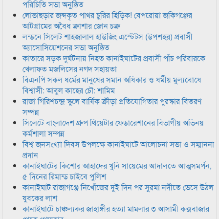
পরিচিতি সভা অনুষ্ঠিত
লোভাছড়ার জব্দকৃত পাথর চুরির হিড়িক! বেপরোয়া জকিগঞ্জের
আটগ্রামের অবৈধ ক্রাশার জোন চক্র
লন্ডনে সিলেট শাহজালাল হাউজিং এস্টেটস (উপশহর) প্রবাসী
অ্যাসোসিয়েশনের সভা অনুষ্ঠিত
কাতারে সড়ক দুর্ঘটনায় নিহত কানাইঘাটের প্রবাসী পাঁচ পরিবারকে
খেলাফত মজলিসের নগদ সহায়তা
বিএনপি সকল ধর্মের মানুষের সমান অধিকার ও ধর্মীয় মুল্যবোধে
বিশ্বাসী: আবুল কাহের চৌ: শামিম
রাজা গিরিশচন্দ্র স্কুলে বার্ষিক ক্রীড়া প্রতিযোগিতার পুরস্কার বিতরণ
সম্পন্ন
সিলেটে বাংলাদেশ গ্রুপ থিয়েটার ফেডারেশানের বিভাগীয় অভিনয়
কর্মশালা সম্পন্ন
বিশ্ব জনসংখ্যা দিবস উপলক্ষে কানাইঘাটে আলোচনা সভা ও সম্মাননা
প্রদান
কানাইঘাটের কিশোর আহাদের খুনি সায়েমের আদালতে আত্মসমর্পন,
৫ দিনের রিমান্ড চাইবে পুলিশ
কানাইঘাট রাজাগঞ্জে নিখোঁজের দুই দিন পর সুরমা নদীতে ভেসে উঠল
যুবকের লাশ
কানাইঘাটে চাঞ্চল্যকর জাহাঙ্গীর হত্যা মামলার ৩ আসামী কক্সবাজার