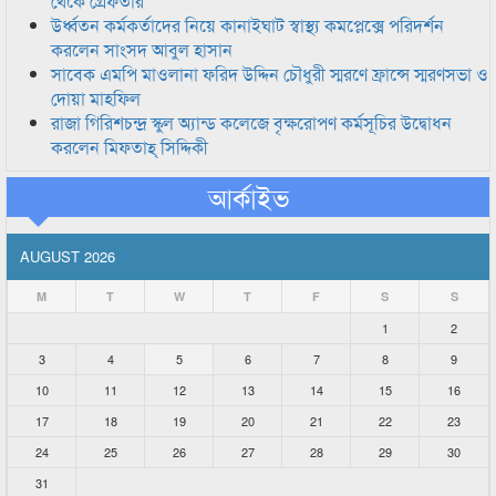
থেকে গ্রেফতার
উর্ধ্বতন কর্মকর্তাদের নিয়ে কানাইঘাট স্বাস্থ্য কমপ্লেক্সে পরিদর্শন
করলেন সাংসদ আবুল হাসান
সাবেক এমপি মাওলানা ফরিদ উদ্দিন চৌধুরী স্মরণে ফ্রান্সে স্মরণসভা ও
দোয়া মাহফিল
রাজা গিরিশচন্দ্র স্কুল অ্যান্ড কলেজে বৃক্ষরোপণ কর্মসূচির উদ্বোধন
করলেন মিফতাহ্ সিদ্দিকী
আর্কাইভ
AUGUST 2026
M
T
W
T
F
S
S
1
2
3
4
5
6
7
8
9
10
11
12
13
14
15
16
17
18
19
20
21
22
23
24
25
26
27
28
29
30
31