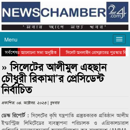
Menu
সর্বশেষ
থান দিবসের আলোচনা সভা অনুষ্ঠিত
সিলেট অনলাইন প্রেসক্লাবের পুরস্কার বিতর
 আলোচনা সভা ও সম্মাননা প্রদান
কানাইঘাটের কিশোর আহাদের খুনি সায়েমের আ
» সিলেটের আলীমুল এহছান
চৌধুরী রিকামা’র প্রেসিডেন্ট
নির্বাচিত
প্রকাশিত: ০৪. অক্টোবর. ২০২৩ | বুধবার
সিলেটের কৃষি যন্ত্রপাতি প্রস্তুতকারক প্রতিষ্ঠান আলীম
ডেস্ক রিপোর্ট :
ইন্ডাস্ট্রিজ লিমিটেডের ব্যবস্থাপনা পরিচালক ও এগ্রিকালচারাল
মেশিনারি ম্যানুফ্যাকচারার্স অ্যাসোসিয়েশন অব বাংলাদেশ (AMMA-