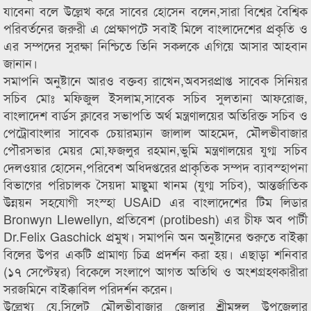
যাবেনা বলে উল্লেখ করে সাবের হোসেন বলেন,সারা বিশ্বের বৈশ্বিক
পরিবর্তনের জরুরী এ প্রেক্ষাপটে সবাই মিলে বাংলাদেশের প্রকৃতি ও
এর সম্পদের সুরক্ষা নিশ্চিতে তিনি সকলকে এগিয়ে আসার আহবান
জানান।
সমাপনি অনুষ্টানে আরও বক্তব্য রাখেন,অবসরপ্রাপ্ত সাবেক সিনিয়র
সচিব মোঃ মফিজুল ইসলাম,সাবেক সচিব সুলতানা আফরোজ,
বাংলাদেশ বার্ডস ক্লাবের সভাপতি অর্থ মন্ত্রণালয়ের অতিরিক্ত সচিব ও
পেট্রোবাংলার সাবেক চেয়ারম্যান জালাল আহমেদ, মৌলভীবাজার
পৌরসভার মেয়র মো,ফজলুর রহমান,ভুমি মন্ত্রণালয়ের যুগ্ম সচিব
দেলওয়ার হোসেন,পরিবেশ অধিদপ্তরের প্রাকৃতিক সম্পদ ব্যাবস্হাপনা
বিভাগের পরিচালক সৈয়দা মাছুমা খানম (যুগ্ম সচিব), আন্তর্জাতিক
উন্নয়ন সহযোগী সংস্হা USAiD এর বাংলাদেশের টিম লিডার
Bronwyn LIewellyn, প্রতিবেশ (protibesh) এর চীফ অব পার্টী
Dr.Felix Gaschick প্রমুখ। সমাপনি অন অনুষ্টানের শুরুতে বাইক্কা
বিলের উপর একটি প্রামাণ্য চিত্র প্রদর্শন করা হয়। এছাড়া শনিবার
(১৭ সেপ্টেম্বর) বিকেলে সংলাপে আগত অতিথি ও অংশগ্রহণকারীরা
সরজমিনে বাইক্কাবিল পরিদর্শন করেন।
উল্লেখ্য যে,সিলেট মৌলভীবাজার জেলার শ্রীমঙ্গল উপজেলার