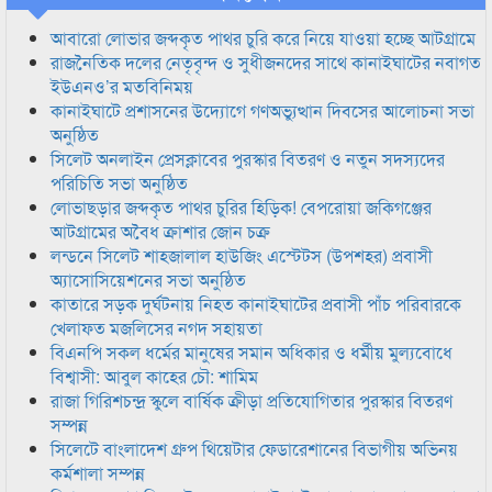
আবারো লোভার জব্দকৃত পাথর চুরি করে নিয়ে যাওয়া হচ্ছে আটগ্রামে
রাজনৈতিক দলের নেতৃবৃন্দ ও সুধীজনদের সাথে কানাইঘাটের নবাগত
ইউএনও’র মতবিনিময়
কানাইঘাটে প্রশাসনের উদ্যোগে গণঅভ্যুত্থান দিবসের আলোচনা সভা
অনুষ্ঠিত
সিলেট অনলাইন প্রেসক্লাবের পুরস্কার বিতরণ ও নতুন সদস্যদের
পরিচিতি সভা অনুষ্ঠিত
লোভাছড়ার জব্দকৃত পাথর চুরির হিড়িক! বেপরোয়া জকিগঞ্জের
আটগ্রামের অবৈধ ক্রাশার জোন চক্র
লন্ডনে সিলেট শাহজালাল হাউজিং এস্টেটস (উপশহর) প্রবাসী
অ্যাসোসিয়েশনের সভা অনুষ্ঠিত
কাতারে সড়ক দুর্ঘটনায় নিহত কানাইঘাটের প্রবাসী পাঁচ পরিবারকে
খেলাফত মজলিসের নগদ সহায়তা
বিএনপি সকল ধর্মের মানুষের সমান অধিকার ও ধর্মীয় মুল্যবোধে
বিশ্বাসী: আবুল কাহের চৌ: শামিম
রাজা গিরিশচন্দ্র স্কুলে বার্ষিক ক্রীড়া প্রতিযোগিতার পুরস্কার বিতরণ
সম্পন্ন
সিলেটে বাংলাদেশ গ্রুপ থিয়েটার ফেডারেশানের বিভাগীয় অভিনয়
কর্মশালা সম্পন্ন