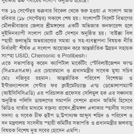
গত ১৬ সেপ্টেম্বর শুক্রবার বিকেল থেকে শুরু হওয়া এ সংলাপ আজ
রবিবার (১৮ সেপ্টেম্বর) সকালে শেষ হয়। সংলাপটি সিলেট বিভাগের
মৌলভীবাজার জেলার শ্রীমঙ্গলের একটি অভিজাত কনফারেন্স হলে
দুইদিনব্যাপী সংলাপ মোট ৩টি সেশনে অনুষ্ঠিত হয়। ‘বাইক্কা বিল
স্হায়ী জলাভূমি অভয়ারণ্যের সমতা ও সহ-ব্যবস্থাপনা বিষয়ক নীতি
নির্ধারণী’ শীর্ষক এ সংলাপ আয়োজন করে আন্তর্জাতিক উন্নয়ন সহায়ক
সংস্হা USID, Chemonic ও Protibesh।
এতে সভাপতিত্ব করেন ক্যাপিটাল মার্কেটিং স্টেবিলাইজেশন ফান্ড
(সিএমএসএফ) এর চেয়ারম্যান ও প্রধানমন্ত্রীর সাবেক মুখ্য সচিব
মোঃ নজিবুর রহমান। আন্তর্জাতিক পরিবেশ বিশেষজ্ঞ ও
ইন্টারন্যাশনাল সেন্টার ফর ক্লাইমেটচ্যাঞ্জ এন্ড ডেভোলাপম্যান্ট
(আইসিসিসিএডি) এর পরিচালক প্রফেসর সেলিমুল হক এর সঞ্চানায়
অনুষ্ঠিত পলিসি ডায়লগের সমাপনি সেশনে প্রধান অতিথি হিসেবে
ভিডিও বার্তার মাধ্যমে বক্তব্য রাখেন,শ্রীমঙ্গল এলাকার স্হানীয় সংসদ
সদস্য ও সবেক চীফ হুইপ ড,উপাধ্যক্ষ আব্দুস শহিদ ও পরিবেশ ও
বন মন্ত্রণালয় সংসদীয় স্হায়ী কমিটির সভাপতি ও প্রধানমন্ত্রীর জলবায়ু
বিষয়ক বিশেষ দুত সবের হোসেন এমপি।