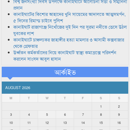
বিশ্ব জনসংখ্যা দিবস উপলক্ষে কানাইঘাটে আলোচনা সভা ও সম্মাননা
প্রদান
কানাইঘাটের কিশোর আহাদের খুনি সায়েমের আদালতে আত্মসমর্পন,
৫ দিনের রিমান্ড চাইবে পুলিশ
কানাইঘাট রাজাগঞ্জে নিখোঁজের দুই দিন পর সুরমা নদীতে ভেসে উঠল
যুবকের লাশ
কানাইঘাটে চাঞ্চল্যকর জাহাঙ্গীর হত্যা মামলার ৩ আসামী কক্সবাজার
থেকে গ্রেফতার
উর্ধ্বতন কর্মকর্তাদের নিয়ে কানাইঘাট স্বাস্থ্য কমপ্লেক্সে পরিদর্শন
করলেন সাংসদ আবুল হাসান
আর্কাইভ
AUGUST 2026
M
T
W
T
F
S
S
1
2
3
4
5
6
7
8
9
10
11
12
13
14
15
16