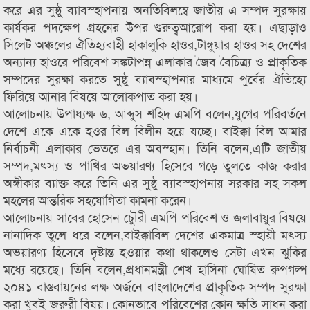
করে এর সুষ্ঠু ব্যাবস্হাপনায় অনতিবিলম্বে জাতীয় এ সম্পদ সুরক্ষায়
কার্যকর পদক্ষেপ গ্রহনের উপর গুরুত্বআরোপ করা হয়। এছাড়াও
সিলেট অঞ্চলের ঐতিহ্যবাহী হাকালুকি হাওর,টাঙ্গুয়ার হাওর সহ দেশের
অন্যান্য হাওরে পরিবেশ সঙ্কটাপন্ন এলাকার জৈব বৈচিত্র্য ও প্রাকৃতিক
সম্পদের সুরক্ষা করতে সুষ্ঠু ব্যাবস্হাপনার মাধ্যমে পুর্বের ঐতিহ্যে
ফিরিয়ে আনার বিষয়ে আলোকপাত করা হয়।
আলোচনায় উপাধ্যক্ষ ড, আব্দুস শহিদ এমপি বলেন,যুগের পরিবর্তনে
দেশে একে একে হওর বিল বিলীন হয়ে যচ্ছে। বাইক্কা বিল আমার
নির্বাচনী এলাকার ভেতরে এর অবস্হান। তিনি বলেন,এটি জাতীয়
সম্পদ,মৎস্য ও পাখির অভয়ারণ্য হিসেবে গড়ে তুলতে কাজ করার
অঙ্গীকার ব্যাক্ত করে তিনি এর সুষ্ঠু ব্যাবস্হাপনায় সরকার সহ সকল
মহলের আন্তরিক সহযোগিতা কামনা করেন।
আলোচনায় সাবের হোসেন চৌুরী এমপি পরিবেশ ও জলাবায়ুর বিষয়ে
নানাদিক তুলে ধরে বলেন,বাইক্কাবিল দেশের একমাত্র স্হায়ী মৎস্য
অভয়ারণ্য হিসেবে দৃষ্টান্ত হওয়ার কথা থাকলেও সেটা এখন ঝুকির
মধ্যে রয়েছে। তিনি বলেন,প্রধানমন্ত্রী শেখ হাসিনা ঘোষিত রুপগল্প
২০৪১ বাস্তবায়নের লক্ষ অর্জনে বাংলাদেশের প্রাকৃতিক সম্পদ সুরক্ষা
করা খুবই জরুরী বিষয়। কোনভাবে পরিবেশের কোন ক্ষতি সাধন করা