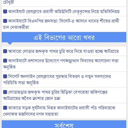
চৌধুরী
কানাইঘাট প্রেসক্লাবে প্রবাসী কমিউনিটি নেতৃবৃন্দের নিয়ে মতিবিনিময়
কানাইঘাটে বিএনপির জনসভা: সিলেট-৫ আসনে ধানের শীষের প্রার্থী
চান নেতাকর্মীরা
এই বিভাগের আরো খবর
আবারো লোভার জব্দকৃত পাথর চুরি করে নিয়ে যাওয়া হচ্ছে আটগ্রামে
কানাইঘাটে প্রশাসনের উদ্যোগে গণঅভ্যুত্থান দিবসের আলোচনা সভা
অনুষ্ঠিত
সিলেট অনলাইন প্রেসক্লাবের পুরস্কার বিতরণ ও নতুন সদস্যদের
পরিচিতি সভা অনুষ্ঠিত
লোভাছড়ার জব্দকৃত পাথর চুরির হিড়িক! বেপরোয়া জকিগঞ্জের
আটগ্রামের অবৈধ ক্রাশার জোন চক্র
কাতারে সড়ক দুর্ঘটনায় নিহত কানাইঘাটের প্রবাসী পাঁচ পরিবারকে
খেলাফত মজলিসের নগদ সহায়তা
সর্বশেষ