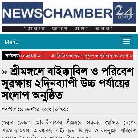
Menu
সর্বশেষ
ওয়া হচ্ছে আটগ্রামে
রাজনৈতিক দলের নেতৃবৃন্দ ও সুধীজনদের সাথে কানাই
ার পুরস্কার বিতরণ সম্পন্ন
সিলেটে বাংলাদেশ গ্রুপ থিয়েটার ফেডারেশানের বিভাগীয
» শ্রীমঙ্গলে বাইক্কাবিল ও পরিবেশ
সুরক্ষায় ২দিনব্যাপী উচ্চ পর্যায়ের
সংলাপ অনুষ্ঠিত
প্রকাশিত: ১৮. সেপ্টেম্বর. ২০২৩ | সোমবার
মৌলভীবাজার শ্রীমঙ্গলে সরকার ঘোষিত দেশের
চেম্বার ডেস্ক::
একমাত্র মৎস্য অভয়ারণ্য বাইক্কাবিল ও জল ও বনভূমির পরিবেশ
সুরক্ষায় উচ্চ পর্যায়ের সংলাপ অনুষ্ঠিত হয়েছে।