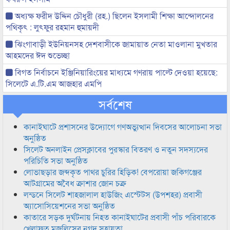
অধ্যক্ষ ফরীদ উদ্দিন চৌধুরী (রহ.) ছিলেন ইসলামী শিক্ষা আন্দোলনের
পথিকৃৎ : লুৎফুর রহমান হুমায়দী
ঝিংগাবাড়ী ইউনিয়নসহ দেশবাসীকে জামায়াত নেতা মাওলানা মুখতার
আহমদের ঈদ শুভেচ্ছা
বিগত নির্বাচনে ইঞ্জিনিয়ারিংয়ের মাধ্যমে গণরায় পাল্টে দেওয়া হয়েছে:
সিলেটে এ.টি.এম আজহার এমপি
সর্বশেষ
কানাইঘাটে প্রশাসনের উদ্যোগে গণঅভ্যুত্থান দিবসের আলোচনা সভা
অনুষ্ঠিত
সিলেট অনলাইন প্রেসক্লাবের পুরস্কার বিতরণ ও নতুন সদস্যদের
পরিচিতি সভা অনুষ্ঠিত
লোভাছড়ার জব্দকৃত পাথর চুরির হিড়িক! বেপরোয়া জকিগঞ্জের
আটগ্রামের অবৈধ ক্রাশার জোন চক্র
লন্ডনে সিলেট শাহজালাল হাউজিং এস্টেটস (উপশহর) প্রবাসী
অ্যাসোসিয়েশনের সভা অনুষ্ঠিত
কাতারে সড়ক দুর্ঘটনায় নিহত কানাইঘাটের প্রবাসী পাঁচ পরিবারকে
খেলাফত মজলিসের নগদ সহায়তা