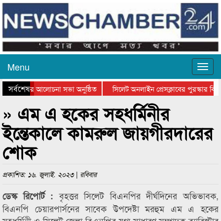
Menu
সর্বশেষ
্থান দিবসের আলোচনা সভা অনুষ্ঠিত
সিলেট অনলাইন প্রেসক্লাবের পুরস্কার বিতর
ে আলোচনা সভা ও সম্মাননা প্রদান
কানাইঘাটের কিশোর আহাদের খুনি সায়েমের 
» এম এ হকের সহধর্মিনীর
ইন্তেকালে কামরুল জায়গীরদারের
শোক
প্রকাশিত: ১৬. জুলাই. ২০২৩ | রবিবার
বৃহত্তর সিলেট বিএনপির দীর্ঘদিনের অভিভাবক,
ডেস্ক রিপোর্ট :
বিএনপি চেয়ারপার্সনের সাবেক উপদেষ্টা মরহুম এম এ হকের
সহধর্মিনী ও সিলেট জেলা বিএনপির যুগ্ম সাধারণ সম্পাদক ব্যারিস্টার