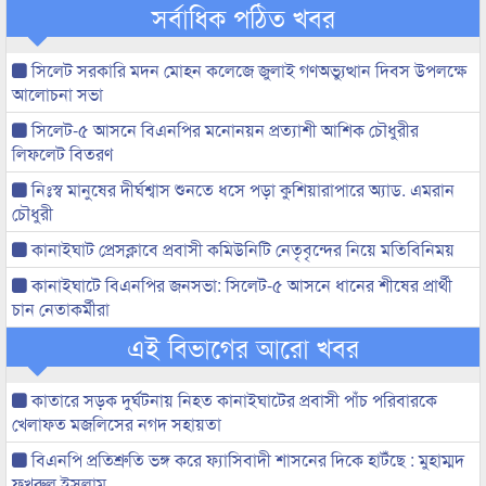
সর্বাধিক পঠিত খবর
সিলেট সরকারি মদন মোহন কলেজে জুলাই গণঅভ্যুত্থান দিবস উপলক্ষে
আলোচনা সভা
সিলেট-৫ আসনে বিএনপির মনোনয়ন প্রত্যাশী আশিক চৌধুরীর
লিফলেট বিতরণ
নিঃস্ব মানুষের দীর্ঘশ্বাস শুনতে ধসে পড়া কুশিয়ারাপারে অ্যাড. এমরান
চৌধুরী
কানাইঘাট প্রেসক্লাবে প্রবাসী কমিউনিটি নেতৃবৃন্দের নিয়ে মতিবিনিময়
কানাইঘাটে বিএনপির জনসভা: সিলেট-৫ আসনে ধানের শীষের প্রার্থী
চান নেতাকর্মীরা
এই বিভাগের আরো খবর
কাতারে সড়ক দুর্ঘটনায় নিহত কানাইঘাটের প্রবাসী পাঁচ পরিবারকে
খেলাফত মজলিসের নগদ সহায়তা
বিএনপি প্রতিশ্রুতি ভঙ্গ করে ফ্যাসিবাদী শাসনের দিকে হাটঁছে : মুহাম্মদ
ফখরুল ইসলাম