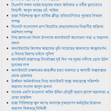
বিএনপি সকল ধর্মের মানুষের সমান অধিকার ও ধর্মীয় মুল্যবোধে
বিশ্বাসী: আবুল কাহের চৌ: শামিম
রাজা গিরিশচন্দ্র স্কুলে বার্ষিক ক্রীড়া প্রতিযোগিতার পুরস্কার বিতরণ
সম্পন্ন
সিলেটে বাংলাদেশ গ্রুপ থিয়েটার ফেডারেশানের বিভাগীয় অভিনয়
কর্মশালা সম্পন্ন
বিশ্ব জনসংখ্যা দিবস উপলক্ষে কানাইঘাটে আলোচনা সভা ও সম্মাননা
প্রদান
কানাইঘাটের কিশোর আহাদের খুনি সায়েমের আদালতে আত্মসমর্পন,
৫ দিনের রিমান্ড চাইবে পুলিশ
কানাইঘাট রাজাগঞ্জে নিখোঁজের দুই দিন পর সুরমা নদীতে ভেসে উঠল
যুবকের লাশ
কানাইঘাটে চাঞ্চল্যকর জাহাঙ্গীর হত্যা মামলার ৩ আসামী কক্সবাজার
থেকে গ্রেফতার
উর্ধ্বতন কর্মকর্তাদের নিয়ে কানাইঘাট স্বাস্থ্য কমপ্লেক্সে পরিদর্শন
করলেন সাংসদ আবুল হাসান
সাবেক এমপি মাওলানা ফরিদ উদ্দিন চৌধুরী স্মরণে ফ্রান্সে স্মরণসভা ও
দোয়া মাহফিল
রাজা গিরিশচন্দ্র স্কুল অ্যান্ড কলেজে বৃক্ষরোপণ কর্মসূচির উদ্বোধন
করলেন মিফতাহ্ সিদ্দিকী