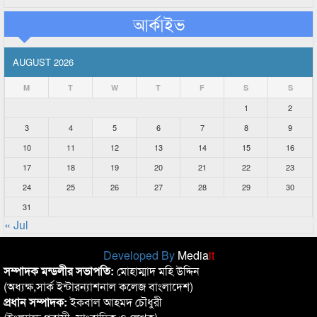
আর্কাইভ
AUGUST 2026
M
T
W
T
F
S
S
1
2
3
4
5
6
7
8
9
10
11
12
13
14
15
16
17
18
19
20
21
22
23
24
25
26
27
28
29
30
31
« Jul
Developed By
Media
it
সম্পাদক মন্ডলীর সভাপতি:
মোহাম্মাদ মহি উদ্দিন
(অধ্যক্ষ,সার্ক ইন্টারন্যাশনাল কলেজ বাংলাদেশ)
প্রধান সম্পাদক:
ইকবাল আহমদ চৌধুরী