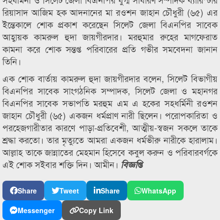
রিয়াসাদ আজিম হক আদনানের মা রওশন জাহান চৌধুরী (৬৫) এর
ইন্তেকালে শোক প্রকাশ করেছেন সিলেট জেলা বিএনপির সাবেক
আহ্বায়ক কামরুল হুদা জায়গীরদার। মরহুমার রুহের মাগফেরাত
কামনা করে শোক সন্তপ্ত পরিবারের প্রতি গভীর সমবেদনা জানান
তিনি।
এক শোক বার্তায় কামরুল হুদা জায়গীরদার বলেন, সিলেট বিভাগীয়
বিএনপির সাবেক সাংগঠনিক সম্পাদক, সিলেট জেলা ও মহানগর
বিএনপির সাবেক সভাপতি মরহুম এম এ হকের সহধর্মিনী রওশন
জাহান চৌধুরী (৬৫) একজন ধর্মপ্রাণ নারী ছিলেন। পরোপকারিতা ও
পরহেজগারীতার কারণে পাড়া-প্রতিবেশী, আত্মীয়-স্বজন সকলে তাকে
শ্রদ্ধা করতো। তার মৃত্যুতে আমরা একজন ধর্মভীরু নারীকে হারালাম।
আল্লাহ তাকে জান্নাতের মেহমান হিসেবে কবুল করুন ও পরিবারবর্গকে
এই শোক সইবার শক্তি দিন। আমীন।
বিজ্ঞপ্তি
Share
Tweet
Share
WhatsApp
Messenger
Copy Link