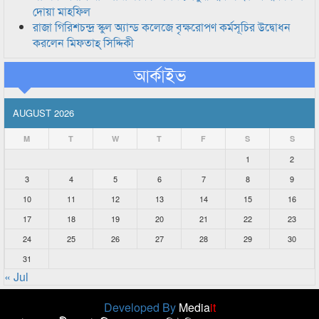
দোয়া মাহফিল
রাজা গিরিশচন্দ্র স্কুল অ্যান্ড কলেজে বৃক্ষরোপণ কর্মসূচির উদ্বোধন
করলেন মিফতাহ্ সিদ্দিকী
আর্কাইভ
AUGUST 2026
M
T
W
T
F
S
S
1
2
3
4
5
6
7
8
9
10
11
12
13
14
15
16
17
18
19
20
21
22
23
24
25
26
27
28
29
30
31
« Jul
Developed By
Media
it