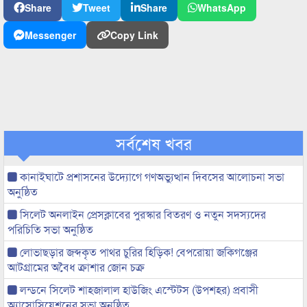
Share
Tweet
Share
WhatsApp
Messenger
Copy Link
সর্বশেষ খবর
কানাইঘাটে প্রশাসনের উদ্যোগে গণঅভ্যুত্থান দিবসের আলোচনা সভা
অনুষ্ঠিত
সিলেট অনলাইন প্রেসক্লাবের পুরস্কার বিতরণ ও নতুন সদস্যদের
পরিচিতি সভা অনুষ্ঠিত
লোভাছড়ার জব্দকৃত পাথর চুরির হিড়িক! বেপরোয়া জকিগঞ্জের
আটগ্রামের অবৈধ ক্রাশার জোন চক্র
লন্ডনে সিলেট শাহজালাল হাউজিং এস্টেটস (উপশহর) প্রবাসী
অ্যাসোসিয়েশনের সভা অনুষ্ঠিত