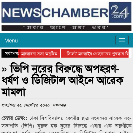
Menu
সর্বশেষ
থান দিবসের আলোচনা সভা অনুষ্ঠিত
সিলেট অনলাইন প্রেসক্লাবের পুরস্কার বিতরণ
 আলোচনা সভা ও সম্মাননা প্রদান
কানাইঘাটের কিশোর আহাদের খুনি সায়েমের আ
» ভিপি নূরের বিরুদ্ধে অপহরণ-
ধর্ষণ ও ডিজিটাল আইনে আরেক
মামলা
প্রকাশিত: ২২. সেপ্টেম্বর. ২০২০ | মঙ্গলবার
ঢাকা বিশ্ববিদ্যালয় কেন্দ্রীয় ছাত্র সংসদের সাবেক সহ-
চেম্বার ডেস্ক::
সভাপতি (ভিপি) নুরুল হক নুরের বিরুদ্ধে এবার এক তরুণীকে
অপহরণ, ধর্ষণ, ধর্ষণে সহযোগিতা ও ডিজিটাল নিরাপত্তা আইনে