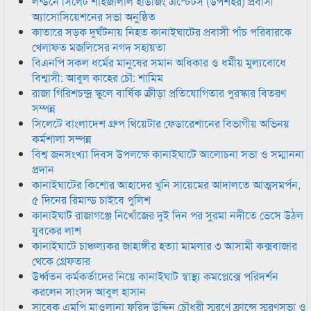
লন্ডনে সিলেট শাহজালাল হাউজিং এস্টেটস (উপশহর) প্রবাসী
অ্যাসোসিয়েশনের সভা অনুষ্ঠিত
কাতারে সড়ক দুর্ঘটনায় নিহত কানাইঘাটের প্রবাসী পাঁচ পরিবারকে
খেলাফত মজলিসের নগদ সহায়তা
বিএনপি সকল ধর্মের মানুষের সমান অধিকার ও ধর্মীয় মুল্যবোধে
বিশ্বাসী: আবুল কাহের চৌ: শামিম
রাজা গিরিশচন্দ্র স্কুলে বার্ষিক ক্রীড়া প্রতিযোগিতার পুরস্কার বিতরণ
সম্পন্ন
সিলেটে বাংলাদেশ গ্রুপ থিয়েটার ফেডারেশানের বিভাগীয় অভিনয়
কর্মশালা সম্পন্ন
বিশ্ব জনসংখ্যা দিবস উপলক্ষে কানাইঘাটে আলোচনা সভা ও সম্মাননা
প্রদান
কানাইঘাটের কিশোর আহাদের খুনি সায়েমের আদালতে আত্মসমর্পন,
৫ দিনের রিমান্ড চাইবে পুলিশ
কানাইঘাট রাজাগঞ্জে নিখোঁজের দুই দিন পর সুরমা নদীতে ভেসে উঠল
যুবকের লাশ
কানাইঘাটে চাঞ্চল্যকর জাহাঙ্গীর হত্যা মামলার ৩ আসামী কক্সবাজার
থেকে গ্রেফতার
উর্ধ্বতন কর্মকর্তাদের নিয়ে কানাইঘাট স্বাস্থ্য কমপ্লেক্সে পরিদর্শন
করলেন সাংসদ আবুল হাসান
সাবেক এমপি মাওলানা ফরিদ উদ্দিন চৌধুরী স্মরণে ফ্রান্সে স্মরণসভা ও