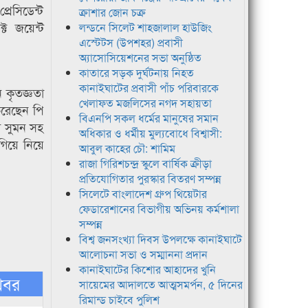
্রেসিডেন্ট
ক্রাশার জোন চক্র
ট জয়েন্ট
লন্ডনে সিলেট শাহজালাল হাউজিং
এস্টেটস (উপশহর) প্রবাসী
অ্যাসোসিয়েশনের সভা অনুষ্ঠিত
কাতারে সড়ক দুর্ঘটনায় নিহত
কানাইঘাটের প্রবাসী পাঁচ পরিবারকে
ি কৃতজ্ঞতা
খেলাফত মজলিসের নগদ সহায়তা
করেছেন পি
বিএনপি সকল ধর্মের মানুষের সমান
 সুমন সহ
অধিকার ও ধর্মীয় মুল্যবোধে বিশ্বাসী:
গিয়ে নিয়ে
আবুল কাহের চৌ: শামিম
রাজা গিরিশচন্দ্র স্কুলে বার্ষিক ক্রীড়া
প্রতিযোগিতার পুরস্কার বিতরণ সম্পন্ন
সিলেটে বাংলাদেশ গ্রুপ থিয়েটার
ফেডারেশানের বিভাগীয় অভিনয় কর্মশালা
সম্পন্ন
বিশ্ব জনসংখ্যা দিবস উপলক্ষে কানাইঘাটে
আলোচনা সভা ও সম্মাননা প্রদান
কানাইঘাটের কিশোর আহাদের খুনি
খবর
সায়েমের আদালতে আত্মসমর্পন, ৫ দিনের
রিমান্ড চাইবে পুলিশ