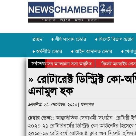
প্রচ্ছদ
♦ শীর্ষ সংবাদ চেম্বার
♦ সিলেট বিভাগ চেম্বার
♦ অর্থনীতি চেম্বার
♦ আইন আদালত চেম্বার
♦ খেলাধু
সর্বশেষ
উদ্যোগে গণঅভ্যুত্থান দিবসের আলোচনা সভা অনুষ্ঠিত
সিলেট অনলাইন প্রেসক্লা
উপলক্ষে কানাইঘাটে আলোচনা সভা ও সম্মাননা প্রদান
কানাইঘাটের কিশোর আহাদ
» রোটারেক্ট ডিস্ট্রিক্ট কো-
এনামুল হক
প্রকাশিত: ২২. সেপ্টেম্বর. ২০২০ | মঙ্গলবার
আন্তর্জাতিক সেবাধর্মী সংগঠন ‘রোটারী ইন্
চেম্বার ডেস্ক::
২০২০-২১ রোটারিবর্ষের ডিস্ট্রিক্ট কো-অর্ডিনেটর হিসে
২০১৫-১৬ রোটাবর্ষে রোটার‌্যাক্ট ক্লাব অব সিলেট হলিল্য