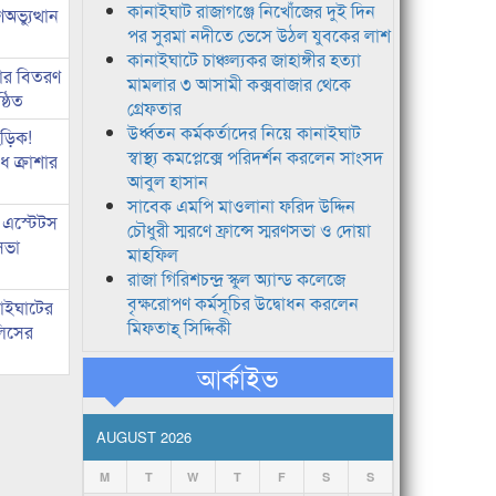
কানাইঘাট রাজাগঞ্জে নিখোঁজের দুই দিন
ভ্যুত্থান
পর সুরমা নদীতে ভেসে উঠল যুবকের লাশ
কানাইঘাটে চাঞ্চল্যকর জাহাঙ্গীর হত্যা
কার বিতরণ
মামলার ৩ আসামী কক্সবাজার থেকে
্ঠিত
গ্রেফতার
উর্ধ্বতন কর্মকর্তাদের নিয়ে কানাইঘাট
িড়িক!
স্বাস্থ্য কমপ্লেক্সে পরিদর্শন করলেন সাংসদ
 ক্রাশার
আবুল হাসান
সাবেক এমপি মাওলানা ফরিদ উদ্দিন
 এস্টেটস
চৌধুরী স্মরণে ফ্রান্সে স্মরণসভা ও দোয়া
সভা
মাহফিল
রাজা গিরিশচন্দ্র স্কুল অ্যান্ড কলেজে
বৃক্ষরোপণ কর্মসূচির উদ্বোধন করলেন
নাইঘাটের
মিফতাহ্ সিদ্দিকী
লিসের
আর্কাইভ
AUGUST 2026
M
T
W
T
F
S
S