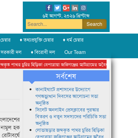
৬ই আগস্ট, ২০২৬ খ্রিস্টাব্দ
চেম্বার
♦ তথ্যপ্রযুক্তি চেম্বার
♦ ধর্ম চেম্বার
 সরকারী দল
♦ বিরোধী দল
Our Team
ত পাথর চুরির হিড়িক! বেপরোয়া জকিগঞ্জের আটগ্রামের অবৈধ ক্রাশার জোন চক্র
সর্বশেষ
কানাইঘাটে প্রশাসনের উদ্যোগে
গণঅভ্যুত্থান দিবসের আলোচনা সভা
অনুষ্ঠিত
সিলেট অনলাইন প্রেসক্লাবের পুরস্কার
বিতরণ ও নতুন সদস্যদের পরিচিতি সভা
বাংলাদেশের
অনুষ্ঠিত
 এনামুল হক
লোভাছড়ার জব্দকৃত পাথর চুরির হিড়িক!
 রোটাবর্ষে
বেপরোয়া জকিগঞ্জের আটগ্রামের অবৈধ