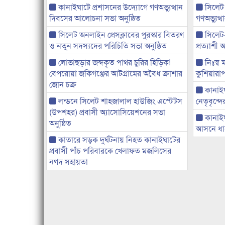
কানাইঘাটে প্রশাসনের উদ্যোগে গণঅভ্যুত্থান
সিলেট
দিবসের আলোচনা সভা অনুষ্ঠিত
গণঅভ্যুত
সিলেট অনলাইন প্রেসক্লাবের পুরস্কার বিতরণ
সিলেট
ও নতুন সদস্যদের পরিচিতি সভা অনুষ্ঠিত
প্রত্যাশ
লোভাছড়ার জব্দকৃত পাথর চুরির হিড়িক!
নিঃস্ব 
বেপরোয়া জকিগঞ্জের আটগ্রামের অবৈধ ক্রাশার
কুশিয়ারাপ
জোন চক্র
কানাইঘা
লন্ডনে সিলেট শাহজালাল হাউজিং এস্টেটস
নেতৃবৃন্দ
(উপশহর) প্রবাসী অ্যাসোসিয়েশনের সভা
কানাই
অনুষ্ঠিত
আসনে ধানে
কাতারে সড়ক দুর্ঘটনায় নিহত কানাইঘাটের
প্রবাসী পাঁচ পরিবারকে খেলাফত মজলিসের
নগদ সহায়তা