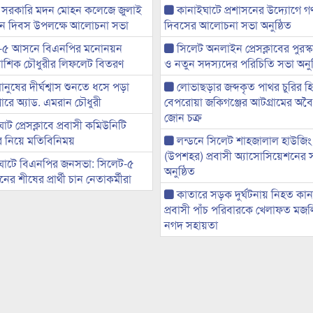
 সরকারি মদন মোহন কলেজে জুলাই
কানাইঘাটে প্রশাসনের উদ্যোগে গণঅ
্থান দিবস উপলক্ষে আলোচনা সভা
দিবসের আলোচনা সভা অনুষ্ঠিত
-৫ আসনে বিএনপির মনোনয়ন
সিলেট অনলাইন প্রেসক্লাবের পুরস্
ী আশিক চৌধুরীর লিফলেট বিতরণ
ও নতুন সদস্যদের পরিচিতি সভা অনুষ
মানুষের দীর্ঘশ্বাস শুনতে ধসে পড়া
লোভাছড়ার জব্দকৃত পাথর চুরির হ
ারে অ্যাড. এমরান চৌধুরী
বেপরোয়া জকিগঞ্জের আটগ্রামের অবৈধ
জোন চক্র
ট প্রেসক্লাবে প্রবাসী কমিউনিটি
ের নিয়ে মতিবিনিময়
লন্ডনে সিলেট শাহজালাল হাউজিং
(উপশহর) প্রবাসী অ্যাসোসিয়েশনের 
ঘাটে বিএনপির জনসভা: সিলেট-৫
অনুষ্ঠিত
র শীষের প্রার্থী চান নেতাকর্মীরা
কাতারে সড়ক দুর্ঘটনায় নিহত কা
প্রবাসী পাঁচ পরিবারকে খেলাফত মজ
নগদ সহায়তা