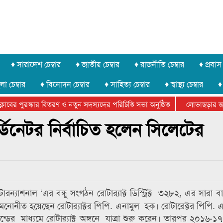
♦ সারাদেশ চেম্বার
♦ জাতীয় চেম্বার
♦ রাজনীতি চেম্বার
♦ প্রবাস 
লা চেম্বার
♦ বিনোদন চেম্বার
♦ সাহিত্য চেম্বার
♦ স্বাস্থ্য চেম্বার
♦
বের পুরস্কার বিতরণ ও নতুন সদস্যদের পরিচিতি সভা অনুষ্ঠিত
লোভাছড়ার জব্দকৃ
ের খুনি সায়েমের আদালতে আত্মসমর্পন, ৫ দিনের রিমান্ড চাইবে পুলিশ
অর্ডিনেটর নির্বাচিত হলেন সিলেটের
টারন্যাশনাল ‘এর বন্ধু সংগঠন রোটার‌্যাক্ট ডিস্ট্রিক্ট ৩২৮২, এর সারা 
বে মনোনীত হয়েছেন রোটার‌্যাক্টর পিপি. এনামুল হক। রোটারেক্টর পিপি.
ান্ডের মাধ্যমে রোটার‌্যাক্ট অঙ্গনে যাত্রা শুরু করেন। তারপর ২০১৬-১৭