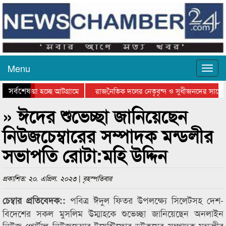
Menu
সর্বশেষ
িয়ে যাওয়া হচ্ছে আটগ্রামে
রাজনৈতিক দলের নেতৃবৃন্দ ও সুধীজনদের সাথে 
িযোগিতার পুরস্কার বিতরণ সম্পন্ন
সিলেটে বাংলাদেশ গ্রুপ থিয়েটার ফেডারেশানের বি
» ঈদের শুভেচ্ছা জানিয়েছেন
নিউজচেম্বারের সম্পাদক মন্ডলীর
সভাপতি রোটা:মহি উদ্দিন
প্রকাশিত: ২০. এপ্রিল. ২০২৩ | বৃহস্পতিবার
পবিত্র ঈদুল ফিতর উপলক্ষ্যে সিলেটসহ দেশ-
চেম্বার প্রতিবেদক::
বিদেশের সকল মুসলিম উম্মাহকে শুভেচ্ছা জানিয়েছেন অনলাইন
নিউজ পোর্টাল নিউজচেম্বার টুয়েন্টিফোর ডটকমের সম্পাদক মন্ডলীর