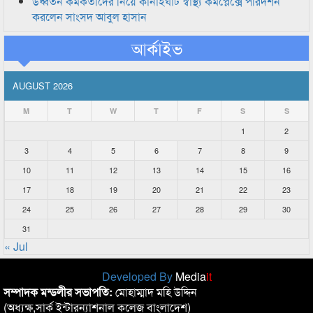
উর্ধ্বতন কর্মকর্তাদের নিয়ে কানাইঘাট স্বাস্থ্য কমপ্লেক্সে পরিদর্শন
করলেন সাংসদ আবুল হাসান
আর্কাইভ
AUGUST 2026
M
T
W
T
F
S
S
1
2
3
4
5
6
7
8
9
10
11
12
13
14
15
16
17
18
19
20
21
22
23
24
25
26
27
28
29
30
31
« Jul
Developed By
Media
it
সম্পাদক মন্ডলীর সভাপতি:
মোহাম্মাদ মহি উদ্দিন
(অধ্যক্ষ,সার্ক ইন্টারন্যাশনাল কলেজ বাংলাদেশ)