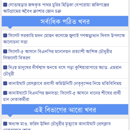
লোভাছড়ার জব্দকৃত পাথর চুরির হিড়িক! বেপরোয়া জকিগঞ্জের
আটগ্রামের অবৈধ ক্রাশার জোন চক্র
সর্বাধিক পঠিত খবর
সিলেট সরকারি মদন মোহন কলেজে জুলাই গণঅভ্যুত্থান দিবস উপলক্ষে
আলোচনা সভা
সিলেট-৫ আসনে বিএনপির মনোনয়ন প্রত্যাশী আশিক চৌধুরীর
লিফলেট বিতরণ
নিঃস্ব মানুষের দীর্ঘশ্বাস শুনতে ধসে পড়া কুশিয়ারাপারে অ্যাড. এমরান
চৌধুরী
কানাইঘাট প্রেসক্লাবে প্রবাসী কমিউনিটি নেতৃবৃন্দের নিয়ে মতিবিনিময়
কানাইঘাটে বিএনপির জনসভা: সিলেট-৫ আসনে ধানের শীষের প্রার্থী
চান নেতাকর্মীরা
এই বিভাগের আরো খবর
অধ্যক্ষ মাও. ফরিদ উদ্দিন চৌধুরীর মৃত্যুতে কানাইঘাট প্রেসক্লাব
নেতৃবৃন্দের শোক