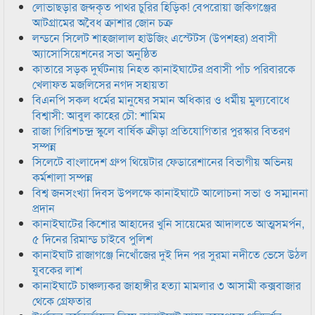
লোভাছড়ার জব্দকৃত পাথর চুরির হিড়িক! বেপরোয়া জকিগঞ্জের
আটগ্রামের অবৈধ ক্রাশার জোন চক্র
লন্ডনে সিলেট শাহজালাল হাউজিং এস্টেটস (উপশহর) প্রবাসী
অ্যাসোসিয়েশনের সভা অনুষ্ঠিত
কাতারে সড়ক দুর্ঘটনায় নিহত কানাইঘাটের প্রবাসী পাঁচ পরিবারকে
খেলাফত মজলিসের নগদ সহায়তা
বিএনপি সকল ধর্মের মানুষের সমান অধিকার ও ধর্মীয় মুল্যবোধে
বিশ্বাসী: আবুল কাহের চৌ: শামিম
রাজা গিরিশচন্দ্র স্কুলে বার্ষিক ক্রীড়া প্রতিযোগিতার পুরস্কার বিতরণ
সম্পন্ন
সিলেটে বাংলাদেশ গ্রুপ থিয়েটার ফেডারেশানের বিভাগীয় অভিনয়
কর্মশালা সম্পন্ন
বিশ্ব জনসংখ্যা দিবস উপলক্ষে কানাইঘাটে আলোচনা সভা ও সম্মাননা
প্রদান
কানাইঘাটের কিশোর আহাদের খুনি সায়েমের আদালতে আত্মসমর্পন,
৫ দিনের রিমান্ড চাইবে পুলিশ
কানাইঘাট রাজাগঞ্জে নিখোঁজের দুই দিন পর সুরমা নদীতে ভেসে উঠল
যুবকের লাশ
কানাইঘাটে চাঞ্চল্যকর জাহাঙ্গীর হত্যা মামলার ৩ আসামী কক্সবাজার
থেকে গ্রেফতার