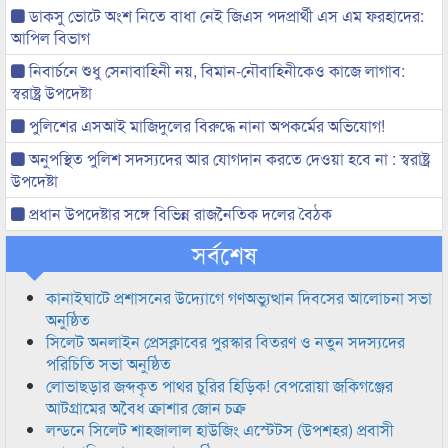
ডাকসু ভোটে অংশ নিতে বাধা নেই জিএস পদপ্রার্থী এস এম ফরহাদের:
আপিল বিভাগ
নিবার্চনে শুধু সেনাবাহিনী নয়, বিমান-নৌবাহিনীকেও কাজে লাগাব:
স্বরাষ্ট্র উপদেষ্টা
পুলিশের এসআই মাজিদুলের বিরুদ্ধে নানা অপকর্মের অভিযোগ!
অনুপস্থিত পুলিশ সদস্যদের আর যোগদান করতে দেওয়া হবে না : স্বরাষ্ট্র
উপদেষ্টা
প্রধান উপদেষ্টার সঙ্গে বিভিন্ন রাজনৈতিক দলের বৈঠক
সর্বশেষ
কানাইঘাটে প্রশাসনের উদ্যোগে গণঅভ্যুত্থান দিবসের আলোচনা সভা
অনুষ্ঠিত
সিলেট অনলাইন প্রেসক্লাবের পুরস্কার বিতরণ ও নতুন সদস্যদের
পরিচিতি সভা অনুষ্ঠিত
লোভাছড়ার জব্দকৃত পাথর চুরির হিড়িক! বেপরোয়া জকিগঞ্জের
আটগ্রামের অবৈধ ক্রাশার জোন চক্র
লন্ডনে সিলেট শাহজালাল হাউজিং এস্টেটস (উপশহর) প্রবাসী