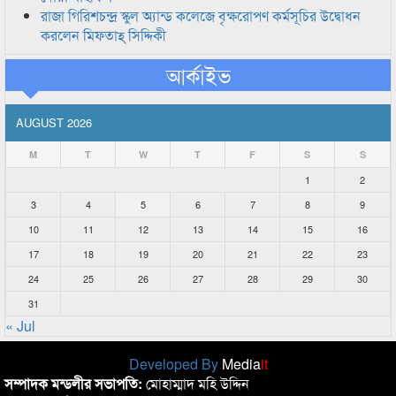
রাজা গিরিশচন্দ্র স্কুল অ্যান্ড কলেজে বৃক্ষরোপণ কর্মসূচির উদ্বোধন
করলেন মিফতাহ্ সিদ্দিকী
আর্কাইভ
AUGUST 2026
M
T
W
T
F
S
S
1
2
3
4
5
6
7
8
9
10
11
12
13
14
15
16
17
18
19
20
21
22
23
24
25
26
27
28
29
30
31
« Jul
Developed By
Media
it
সম্পাদক মন্ডলীর সভাপতি:
মোহাম্মাদ মহি উদ্দিন