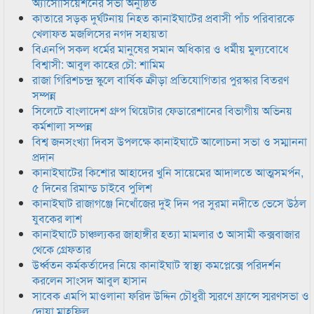
অ্যাসোসিয়েশনের সভা অনুষ্ঠিত
কাতারে সড়ক দুর্ঘটনায় নিহত কানাইঘাটের প্রবাসী পাঁচ পরিবারকে
খেলাফত মজলিসের নগদ সহায়তা
বিএনপি সকল ধর্মের মানুষের সমান অধিকার ও ধর্মীয় মুল্যবোধে
বিশ্বাসী: আবুল কাহের চৌ: শামিম
রাজা গিরিশচন্দ্র স্কুলে বার্ষিক ক্রীড়া প্রতিযোগিতার পুরস্কার বিতরণ
সম্পন্ন
সিলেটে বাংলাদেশ গ্রুপ থিয়েটার ফেডারেশানের বিভাগীয় অভিনয়
কর্মশালা সম্পন্ন
বিশ্ব জনসংখ্যা দিবস উপলক্ষে কানাইঘাটে আলোচনা সভা ও সম্মাননা
প্রদান
কানাইঘাটের কিশোর আহাদের খুনি সায়েমের আদালতে আত্মসমর্পন,
৫ দিনের রিমান্ড চাইবে পুলিশ
কানাইঘাট রাজাগঞ্জে নিখোঁজের দুই দিন পর সুরমা নদীতে ভেসে উঠল
যুবকের লাশ
কানাইঘাটে চাঞ্চল্যকর জাহাঙ্গীর হত্যা মামলার ৩ আসামী কক্সবাজার
থেকে গ্রেফতার
উর্ধ্বতন কর্মকর্তাদের নিয়ে কানাইঘাট স্বাস্থ্য কমপ্লেক্সে পরিদর্শন
করলেন সাংসদ আবুল হাসান
সাবেক এমপি মাওলানা ফরিদ উদ্দিন চৌধুরী স্মরণে ফ্রান্সে স্মরণসভা ও
দোয়া মাহফিল