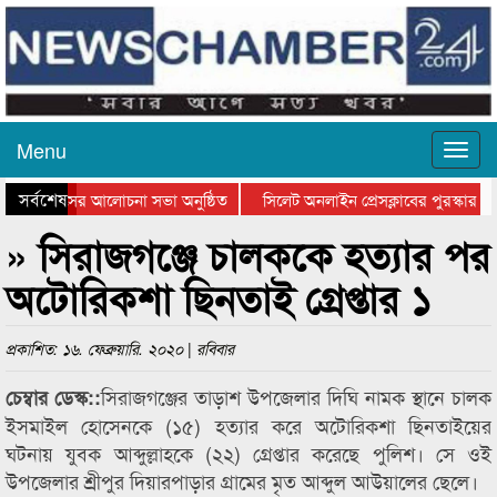
Menu
সর্বশেষ
ুত্থান দিবসের আলোচনা সভা অনুষ্ঠিত
সিলেট অনলাইন প্রেসক্লাবের পুরস্কার বি
টে আলোচনা সভা ও সম্মাননা প্রদান
কানাইঘাটের কিশোর আহাদের খুনি সায়েমে
» সিরাজগঞ্জে চালককে হত্যার পর
অটোরিকশা ছিনতাই গ্রেপ্তার ১
প্রকাশিত: ১৬. ফেব্রুয়ারি. ২০২০ | রবিবার
সিরাজগঞ্জের তাড়াশ উপজেলার দিঘি নামক স্থানে চালক
চেম্বার ডেস্ক::
ইসমাইল হোসেনকে (১৫) হত্যার করে অটোরিকশা ছিনতাইয়ের
ঘটনায় যুবক আব্দুল্লাহকে (২২) গ্রেপ্তার করেছে পুলিশ। সে ওই
উপজেলার শ্রীপুর দিয়ারপাড়ার গ্রামের মৃত আব্দুল আউয়ালের ছেলে।