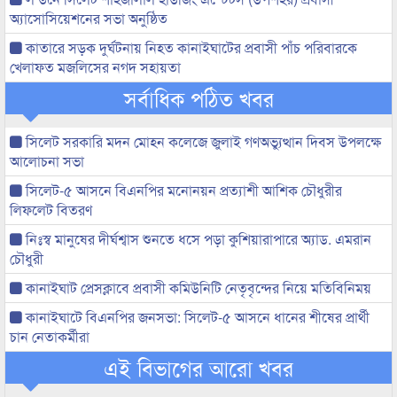
অ্যাসোসিয়েশনের সভা অনুষ্ঠিত
কাতারে সড়ক দুর্ঘটনায় নিহত কানাইঘাটের প্রবাসী পাঁচ পরিবারকে
খেলাফত মজলিসের নগদ সহায়তা
সর্বাধিক পঠিত খবর
সিলেট সরকারি মদন মোহন কলেজে জুলাই গণঅভ্যুত্থান দিবস উপলক্ষে
আলোচনা সভা
সিলেট-৫ আসনে বিএনপির মনোনয়ন প্রত্যাশী আশিক চৌধুরীর
লিফলেট বিতরণ
নিঃস্ব মানুষের দীর্ঘশ্বাস শুনতে ধসে পড়া কুশিয়ারাপারে অ্যাড. এমরান
চৌধুরী
কানাইঘাট প্রেসক্লাবে প্রবাসী কমিউনিটি নেতৃবৃন্দের নিয়ে মতিবিনিময়
কানাইঘাটে বিএনপির জনসভা: সিলেট-৫ আসনে ধানের শীষের প্রার্থী
চান নেতাকর্মীরা
এই বিভাগের আরো খবর