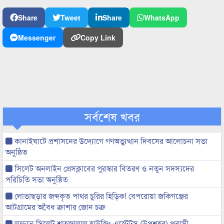
Share
Tweet
Share
WhatsApp
Messenger
Copy Link
সর্বশেষ খবর
কানাইঘাটে প্রশাসনের উদ্যোগে গণঅভ্যুত্থান দিবসের আলোচনা সভা
অনুষ্ঠিত
সিলেট অনলাইন প্রেসক্লাবের পুরস্কার বিতরণ ও নতুন সদস্যদের
পরিচিতি সভা অনুষ্ঠিত
লোভাছড়ার জব্দকৃত পাথর চুরির হিড়িক! বেপরোয়া জকিগঞ্জের
আটগ্রামের অবৈধ ক্রাশার জোন চক্র
লন্ডনে সিলেট শাহজালাল হাউজিং এস্টেটস (উপশহর) প্রবাসী