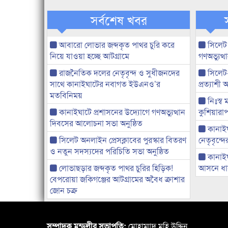
সর্বশেষ খবর
আবারো লোভার জব্দকৃত পাথর চুরি করে
সিলেট
নিয়ে যাওয়া হচ্ছে আটগ্রামে
গণঅভ্যুত
রাজনৈতিক দলের নেতৃবৃন্দ ও সুধীজনদের
সিলেট
সাথে কানাইঘাটের নবাগত ইউএনও’র
প্রত্যাশ
মতবিনিময়
নিঃস্ব 
কানাইঘাটে প্রশাসনের উদ্যোগে গণঅভ্যুত্থান
কুশিয়ারাপ
দিবসের আলোচনা সভা অনুষ্ঠিত
কানাইঘা
সিলেট অনলাইন প্রেসক্লাবের পুরস্কার বিতরণ
নেতৃবৃন্দ
ও নতুন সদস্যদের পরিচিতি সভা অনুষ্ঠিত
কানাই
লোভাছড়ার জব্দকৃত পাথর চুরির হিড়িক!
আসনে ধানে
বেপরোয়া জকিগঞ্জের আটগ্রামের অবৈধ ক্রাশার
জোন চক্র
সম্পাদক মন্ডলীর সভাপতি:
মোহাম্মাদ মহি উদ্দিন