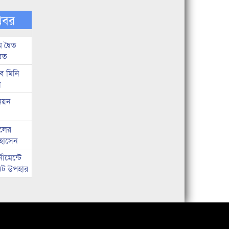
খবর
দ্বৈত
ঠিত
ব মিনি
ন
িয়ন
দলের
হোসেন
ামেন্টে
নেট উপহার