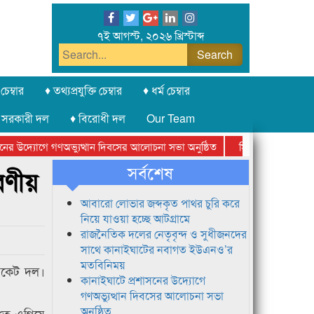
৭ই আগস্ট, ২০২৬ খ্রিস্টাব্দ
চেম্বার
♦ তথ্যপ্রযুক্তি চেম্বার
♦ ধর্ম চেম্বার
 সরকারী দল
♦ বিরোধী দল
Our Team
উদ্যোগে গণঅভ্যুত্থান দিবসের আলোচনা সভা অনুষ্ঠিত
সিলেট অনলাইন প্রেসক্লা
সর্বশেষ
রণীয়
আবারো লোভার জব্দকৃত পাথর চুরি করে
নিয়ে যাওয়া হচ্ছে আটগ্রামে
রাজনৈতিক দলের নেতৃবৃন্দ ও সুধীজনদের
সাথে কানাইঘাটের নবাগত ইউএনও’র
মতবিনিময়
রিকেট দল।
কানাইঘাটে প্রশাসনের উদ্যোগে
গণঅভ্যুত্থান দিবসের আলোচনা সভা
অনুষ্ঠিত
০তে এগিয়ে