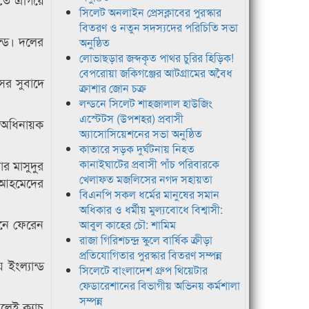
সিলেট অনলাইন প্রেসক্লাবের পুরস্কার
বিতরণ ও নতুন সদস্যদের পরিচিতি সভা
ন্ড। দলের
অনুষ্ঠিত
লোভাছড়ার জব্দকৃত পাথর চুরির হিড়িক!
বেপরোয়া জকিগঞ্জের আটগ্রামের অবৈধ
ের সুবাদে
ক্রাশার জোন চক্র
লন্ডনে সিলেট শাহজালাল হাউজিং
এস্টেটস (উপশহর) প্রবাসী
ন অধিনায়ক
অ্যাসোসিয়েশনের সভা অনুষ্ঠিত
কাতারে সড়ক দুর্ঘটনায় নিহত
র মাসুদুর
কানাইঘাটের প্রবাসী পাঁচ পরিবারকে
খেলাফত মজলিসের নগদ সহায়তা
ম আহমেদের
বিএনপি সকল ধর্মের মানুষের সমান
অধিকার ও ধর্মীয় মুল্যবোধে বিশ্বাসী:
ানে ফেরেন
আবুল কাহের চৌ: শামিম
রাজা গিরিশচন্দ্র স্কুলে বার্ষিক ক্রীড়া
প্রতিযোগিতার পুরস্কার বিতরণ সম্পন্ন
ইংল্যান্ড
সিলেটে বাংলাদেশ গ্রুপ থিয়েটার
ফেডারেশানের বিভাগীয় অভিনয় কর্মশালা
সম্পন্ন
লেই ক্যাচ