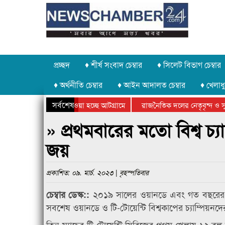
প্রচ্ছদ
♦ শীর্ষ সংবাদ চেম্বার
♦ সিলেট বিভাগ চেম্বার
♦ অর্থনীতি চেম্বার
♦ আইন আদালত চেম্বার
♦ খেলাধু
সর্বশেষ
থর চুরি করে নিয়ে যাওয়া হচ্ছে আটগ্রামে
রাজনৈতিক দলের নেতৃবৃন্দ ও সুধ
্ষিক ক্রীড়া প্রতিযোগিতার পুরস্কার বিতরণ সম্পন্ন
সিলেটে বাংলাদেশ গ্রুপ থিয়েটার 
» প্রথমবারের মতো বিশ্ব চ্
জয়
প্রকাশিত: ০৯. মার্চ. ২০২৩ | বৃহস্পতিবার
২০১৯ সালের ওয়ানডে এবং গত বছরের নভেম্
চেম্বার ডেস্ক::
সবশেষ ওয়ানডে ও টি-টোয়েন্টি বিশ্বকাপের চ্যাম্পিয়নদ
তিন ম্যাচের টি-টোয়েন্টি সিরিজের প্রথম খেলায় ১২