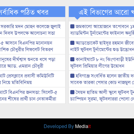
সর্বাধিক পঠিত খবর
এই বিভাগের আরো 
 সরকারি মদন মোহন কলেজে জুলাই
জমকালো আয়োজনে তপোবনে ১ম 
্থান দিবস উপলক্ষে আলোচনা সভা
ব্যাডমিন্টন টুর্নামেন্টের ফাইনাল অনুষ্
-৫ আসনে বিএনপির মনোনয়ন
অ্যাডভোকেট ছাইদুর রহমান জীবে
ী আশিক চৌধুরীর লিফলেট বিতরণ
নাইট ফুটবল টুর্নামেন্টের শুভ উদ্ভোধ
মানুষের দীর্ঘশ্বাস শুনতে ধসে পড়া
কানাইঘাটে ৮ নং ঝিংগাবাড়ী ইউন
ারে অ্যাড. এমরান চৌধুরী
ফুটবল প্রিমিয়ার লীগের উদ্বোধন
ট প্রেসক্লাবে প্রবাসী কমিউনিটি
হবিগঞ্জে সংবর্ধিত হলেন জাতীয় 
ের নিয়ে মতিবিনিময়
সাবেক তারকা পেসার কোচ নাজমুল 
ঘাটে বিএনপির জনসভা: সিলেট-৫
সৈয়দ হাতিম আলী স্কুলে ফুটবল টুর্ন
র শীষের প্রার্থী চান নেতাকর্মীরা
চ্যাম্পিয়ন সুরমা, ফুটবলাররা পেলো 
Developed By
Media
it