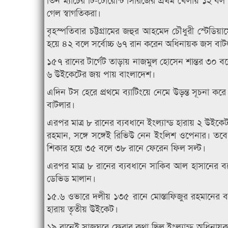
গেল স্বাগতিকরা।
বৃহস্পতিবার চট্টগ্রামের জহুর আহমেদ চৌধুরী স্টেডিয়
হয়ে ৪২ বলে সর্বোচ্চ ৬৭ রান করেন অধিনায়ক জস বাট
১৫৭ রানের টার্গেট তাড়ায় নাজমুল হোসেন শান্তর ৩০
৬ উইকেটের জয় পায় বাংলাদেশ।
এদিন টস হেরে প্রথমে ব্যাটিংয়ে নেমে উড়ন্ত সূচনা ক
বাটলার।
এরপর মাত্র ৮ রানের ব্যবধানে ইংল্যান্ড হারায় ২ উইক
রহমান, সঙ্গে সঙ্গেই রিভিউ নেন ইংলিশ ওপেনার। তবে
শিকার হয়ে ৩৫ বলে ৩৮ রানে ফেরেন ফিল সল্ট।
এরপর মাত্র ৮ রানের ব্যবধানে সাকিব আল হাসানের ব
ডেভিড মালান।
১৫.৬ ওভারে দলীয় ১৩৫ রানে মোস্তাফিজুর রহমানের ব
হারায় তৃতীয় উইকেট।
১৯ রানেই সাজঘরে ফেরার কথা ছিল ইংল্যান্ড অধিনায়ক