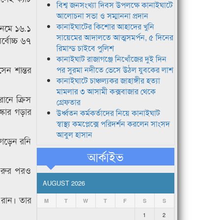
বিশ্ব জনসংখ্যা দিবস উপলক্ষে কানাইঘাটে
আলোচনা সভা ও সম্মাননা প্রদান
কানাইঘাটের কিশোর আহাদের খুনি
নেমে ১৬.১
সায়েমের আদালতে আত্মসমর্পন, ৫ দিনের
বোচ্চ ৬৭
রিমান্ড চাইবে পুলিশ
কানাইঘাট রাজাগঞ্জে নিখোঁজের দুই দিন
েন শান্তর
পর সুরমা নদীতে ভেসে উঠল যুবকের লাশ
কানাইঘাটে চাঞ্চল্যকর জাহাঙ্গীর হত্যা
মামলার ৩ আসামী কক্সবাজার থেকে
ানে ক্রিস
গ্রেফতার
কোর গড়ার
উর্ধ্বতন কর্মকর্তাদের নিয়ে কানাইঘাট
স্বাস্থ্য কমপ্লেক্সে পরিদর্শন করলেন সাংসদ
আবুল হাসান
 গড়েন রনি
আর্কাইভ
শুরুর পরও
AUGUST 2026
 রান। তার
M
T
W
T
F
S
S
1
2