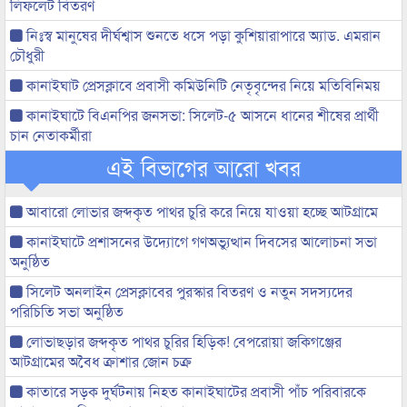
লিফলেট বিতরণ
নিঃস্ব মানুষের দীর্ঘশ্বাস শুনতে ধসে পড়া কুশিয়ারাপারে অ্যাড. এমরান
চৌধুরী
কানাইঘাট প্রেসক্লাবে প্রবাসী কমিউনিটি নেতৃবৃন্দের নিয়ে মতিবিনিময়
কানাইঘাটে বিএনপির জনসভা: সিলেট-৫ আসনে ধানের শীষের প্রার্থী
চান নেতাকর্মীরা
এই বিভাগের আরো খবর
আবারো লোভার জব্দকৃত পাথর চুরি করে নিয়ে যাওয়া হচ্ছে আটগ্রামে
কানাইঘাটে প্রশাসনের উদ্যোগে গণঅভ্যুত্থান দিবসের আলোচনা সভা
অনুষ্ঠিত
সিলেট অনলাইন প্রেসক্লাবের পুরস্কার বিতরণ ও নতুন সদস্যদের
পরিচিতি সভা অনুষ্ঠিত
লোভাছড়ার জব্দকৃত পাথর চুরির হিড়িক! বেপরোয়া জকিগঞ্জের
আটগ্রামের অবৈধ ক্রাশার জোন চক্র
কাতারে সড়ক দুর্ঘটনায় নিহত কানাইঘাটের প্রবাসী পাঁচ পরিবারকে