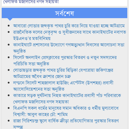
খেলাফত মজলিসের নগদ সহায়তা
সর্বশেষ
আবারো লোভার জব্দকৃত পাথর চুরি করে নিয়ে যাওয়া হচ্ছে আটগ্রামে
রাজনৈতিক দলের নেতৃবৃন্দ ও সুধীজনদের সাথে কানাইঘাটের নবাগত
ইউএনও’র মতবিনিময়
কানাইঘাটে প্রশাসনের উদ্যোগে গণঅভ্যুত্থান দিবসের আলোচনা সভা
অনুষ্ঠিত
সিলেট অনলাইন প্রেসক্লাবের পুরস্কার বিতরণ ও নতুন সদস্যদের
পরিচিতি সভা অনুষ্ঠিত
লোভাছড়ার জব্দকৃত পাথর চুরির হিড়িক! বেপরোয়া জকিগঞ্জের
আটগ্রামের অবৈধ ক্রাশার জোন চক্র
লন্ডনে সিলেট শাহজালাল হাউজিং এস্টেটস (উপশহর) প্রবাসী
অ্যাসোসিয়েশনের সভা অনুষ্ঠিত
কাতারে সড়ক দুর্ঘটনায় নিহত কানাইঘাটের প্রবাসী পাঁচ পরিবারকে
খেলাফত মজলিসের নগদ সহায়তা
বিএনপি সকল ধর্মের মানুষের সমান অধিকার ও ধর্মীয় মুল্যবোধে
বিশ্বাসী: আবুল কাহের চৌ: শামিম
রাজা গিরিশচন্দ্র স্কুলে বার্ষিক ক্রীড়া প্রতিযোগিতার পুরস্কার বিতরণ
সম্পন্ন