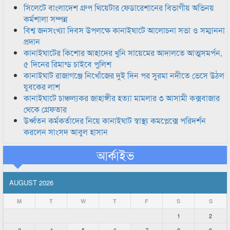
সিলেটে বাংলাদেশ গ্রুপ থিয়েটার ফেডারেশানের বিভাগীয় অভিনয়
কর্মশালা সম্পন্ন
বিশ্ব জনসংখ্যা দিবস উপলক্ষে কানাইঘাটে আলোচনা সভা ও সম্মাননা
প্রদান
কানাইঘাটের কিশোর আহাদের খুনি সায়েমের আদালতে আত্মসমর্পন,
৫ দিনের রিমান্ড চাইবে পুলিশ
কানাইঘাট রাজাগঞ্জে নিখোঁজের দুই দিন পর সুরমা নদীতে ভেসে উঠল
যুবকের লাশ
কানাইঘাটে চাঞ্চল্যকর জাহাঙ্গীর হত্যা মামলার ৩ আসামী কক্সবাজার
থেকে গ্রেফতার
উর্ধ্বতন কর্মকর্তাদের নিয়ে কানাইঘাট স্বাস্থ্য কমপ্লেক্সে পরিদর্শন
করলেন সাংসদ আবুল হাসান
আর্কাইভ
AUGUST 2026
M
T
W
T
F
S
S
1
2