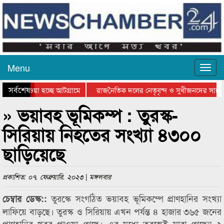
Menu
সর্বশেষ
িয়ে যাওয়া হচ্ছে আটগ্রামে
রাজনৈতিক দলের নেতৃবৃন্দ ও সুধীজনদের সাথে 
তিযোগিতার পুরস্কার বিতরণ সম্পন্ন
সিলেটে বাংলাদেশ গ্রুপ থিয়েটার ফেডারেশানের ব
» ভয়াবহ ভূমিকম্প : তুরস্ক-
সিরিয়ায় নিহতের সংখ্যা ৪৩০০
ছাড়িয়েছে
প্রকাশিত: ০৭. ফেব্রুয়ারি. ২০২৩ | মঙ্গলবার
তুরস্কে সংগঠিত ভয়াবহ ভূমিকম্পে প্রাণহানির সংখ্যা
চেম্বার ডেস্ক::
লাফিয়ে বাড়ছে। তুরস্ক ও সিরিয়ায় এখন পর্যন্ত ৪ হাজার ৩৬৫ জনের
প্রাণহানির খবর পাওয়া গেছে। এর মধ্যে তুরস্কেই মারা গেছেন ২