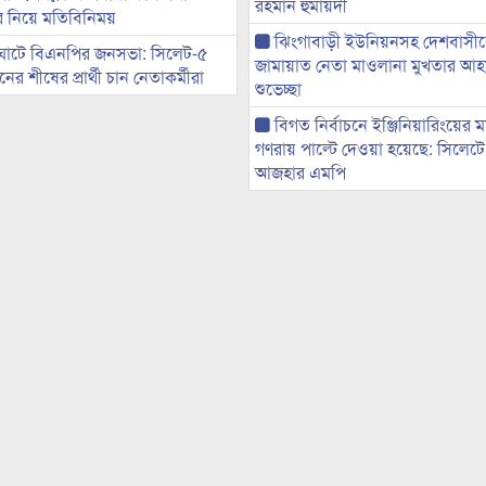
রহমান হুমায়দী
ের নিয়ে মতিবিনিময়
ঝিংগাবাড়ী ইউনিয়নসহ দেশবাসী
ঘাটে বিএনপির জনসভা: সিলেট-৫
জামায়াত নেতা মাওলানা মুখতার আ
র শীষের প্রার্থী চান নেতাকর্মীরা
শুভেচ্ছা
বিগত নির্বাচনে ইঞ্জিনিয়ারিংয়ের ম
গণরায় পাল্টে দেওয়া হয়েছে: সিলেট
আজহার এমপি