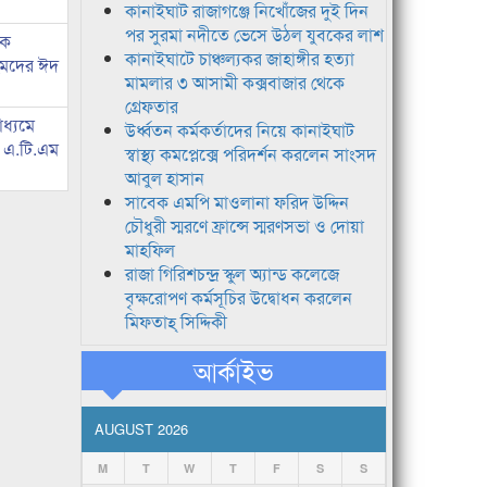
কানাইঘাট রাজাগঞ্জে নিখোঁজের দুই দিন
পর সুরমা নদীতে ভেসে উঠল যুবকের লাশ
কে
কানাইঘাটে চাঞ্চল্যকর জাহাঙ্গীর হত্যা
হমদের ঈদ
মামলার ৩ আসামী কক্সবাজার থেকে
গ্রেফতার
াধ্যমে
উর্ধ্বতন কর্মকর্তাদের নিয়ে কানাইঘাট
ে এ.টি.এম
স্বাস্থ্য কমপ্লেক্সে পরিদর্শন করলেন সাংসদ
আবুল হাসান
সাবেক এমপি মাওলানা ফরিদ উদ্দিন
চৌধুরী স্মরণে ফ্রান্সে স্মরণসভা ও দোয়া
মাহফিল
রাজা গিরিশচন্দ্র স্কুল অ্যান্ড কলেজে
বৃক্ষরোপণ কর্মসূচির উদ্বোধন করলেন
মিফতাহ্ সিদ্দিকী
আর্কাইভ
AUGUST 2026
M
T
W
T
F
S
S