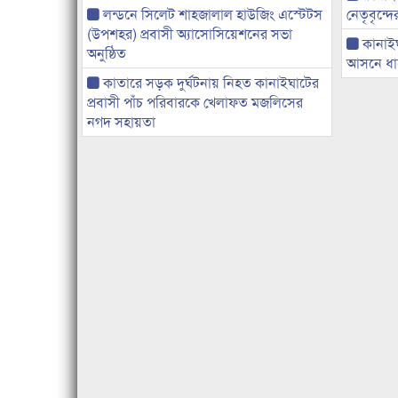
লন্ডনে সিলেট শাহজালাল হাউজিং এস্টেটস
নেতৃবৃন্দ
(উপশহর) প্রবাসী অ্যাসোসিয়েশনের সভা
কানাই
অনুষ্ঠিত
আসনে ধানে
কাতারে সড়ক দুর্ঘটনায় নিহত কানাইঘাটের
প্রবাসী পাঁচ পরিবারকে খেলাফত মজলিসের
নগদ সহায়তা