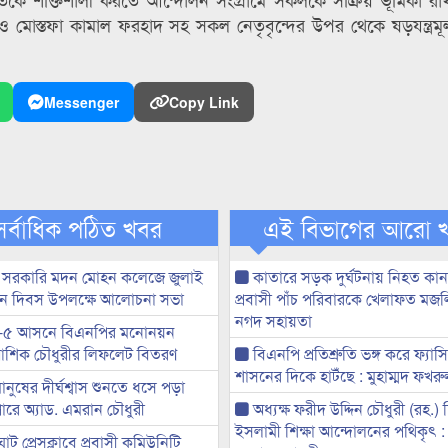
 ও মোস্তফা কামাল ফরহাদ সহ সকল নেতৃবৃন্দের উপর থেকে ষড়যন্ত্রম
Messenger
Copy Link
সর্বাধিক পঠিত খবর
এই বিভাগের আরো 
 সরকারি মদন মোহন কলেজে জুলাই
কাতারে সড়ক দুর্ঘটনায় নিহত কা
্থান দিবস উপলক্ষে আলোচনা সভা
প্রবাসী পাঁচ পরিবারকে খেলাফত মজ
নগদ সহায়তা
-৫ আসনে বিএনপির মনোনয়ন
ী আশিক চৌধুরীর লিফলেট বিতরণ
বিএনপি প্রতিশ্রুতি ভঙ্গ করে ফ্যাস
শাসনের দিকে হাটঁছে : মুহাম্মদ ফখ
মানুষের দীর্ঘশ্বাস শুনতে ধসে পড়া
ারে অ্যাড. এমরান চৌধুরী
অধ্যক্ষ ফরীদ উদ্দিন চৌধুরী (রহ.)
ইসলামী শিক্ষা আন্দোলনের পথিকৃৎ :
ট প্রেসক্লাবে প্রবাসী কমিউনিটি