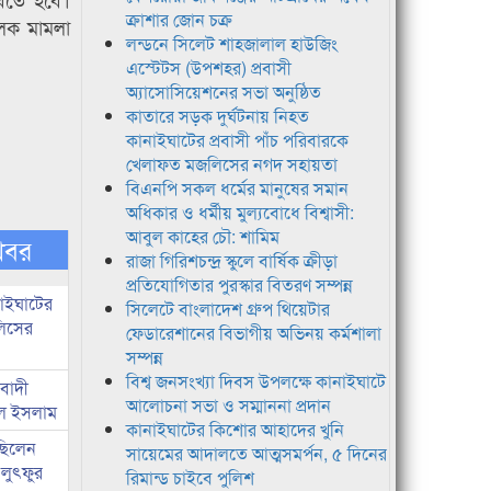
ক্রাশার জোন চক্র
ূলক মামলা
লন্ডনে সিলেট শাহজালাল হাউজিং
এস্টেটস (উপশহর) প্রবাসী
অ্যাসোসিয়েশনের সভা অনুষ্ঠিত
কাতারে সড়ক দুর্ঘটনায় নিহত
কানাইঘাটের প্রবাসী পাঁচ পরিবারকে
খেলাফত মজলিসের নগদ সহায়তা
বিএনপি সকল ধর্মের মানুষের সমান
অধিকার ও ধর্মীয় মুল্যবোধে বিশ্বাসী:
আবুল কাহের চৌ: শামিম
খবর
রাজা গিরিশচন্দ্র স্কুলে বার্ষিক ক্রীড়া
প্রতিযোগিতার পুরস্কার বিতরণ সম্পন্ন
নাইঘাটের
সিলেটে বাংলাদেশ গ্রুপ থিয়েটার
লিসের
ফেডারেশানের বিভাগীয় অভিনয় কর্মশালা
সম্পন্ন
বিশ্ব জনসংখ্যা দিবস উপলক্ষে কানাইঘাটে
িবাদী
আলোচনা সভা ও সম্মাননা প্রদান
রুল ইসলাম
কানাইঘাটের কিশোর আহাদের খুনি
 ছিলেন
সায়েমের আদালতে আত্মসমর্পন, ৫ দিনের
 লুৎফুর
রিমান্ড চাইবে পুলিশ