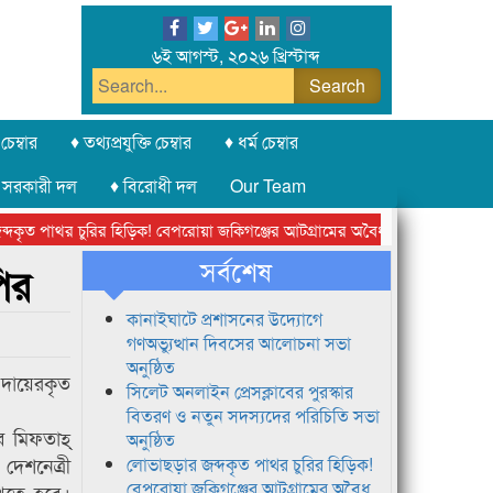
৬ই আগস্ট, ২০২৬ খ্রিস্টাব্দ
চেম্বার
♦ তথ্যপ্রযুক্তি চেম্বার
♦ ধর্ম চেম্বার
 সরকারী দল
♦ বিরোধী দল
Our Team
ত পাথর চুরির হিড়িক! বেপরোয়া জকিগঞ্জের আটগ্রামের অবৈধ ক্রাশার জোন চক্র
সর্বশেষ
ির
কানাইঘাটে প্রশাসনের উদ্যোগে
গণঅভ্যুত্থান দিবসের আলোচনা সভা
অনুষ্ঠিত
দায়েরকৃত
সিলেট অনলাইন প্রেসক্লাবের পুরস্কার
বিতরণ ও নতুন সদস্যদের পরিচিতি সভা
ব মিফতাহ্
অনুষ্ঠিত
দেশনেত্রী
লোভাছড়ার জব্দকৃত পাথর চুরির হিড়িক!
বেপরোয়া জকিগঞ্জের আটগ্রামের অবৈধ
খতে হবে।