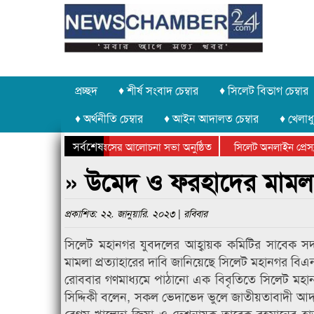
প্রচ্ছদ
♦ শীর্ষ সংবাদ চেম্বার
♦ সিলেট বিভাগ চেম্বার
♦ অর্থনীতি চেম্বার
♦ আইন আদালত চেম্বার
♦ খেলাধু
সর্বশেষ
উদ্যোগে গণঅভ্যুত্থান দিবসের আলোচনা সভা অনুষ্ঠিত
সিলেট অনলাইন প্রেসক্লা
উপলক্ষে কানাইঘাটে আলোচনা সভা ও সম্মাননা প্রদান
কানাইঘাটের কিশোর আহাদ
» উমেদ ও ফরহাদের মামলা 
প্রকাশিত: ২২. জানুয়ারি. ২০২৩ | রবিবার
সিলেট মহানগর যুবদলের আহ্বায়ক কমিটির সাবেক স
মামলা প্রত্যাহারের দাবি জানিয়েছে সিলেট মহানগর বিএ
রোববার গণমাধ্যমে পাঠানো এক বিবৃতিতে সিলেট মহা
সিদ্দিকী বলেন, সকল ভেদাভেদ ভুলে জাতীয়তাবাদী আদর্
বেগম খালেদা জিয়া ও দেশনায়ক তারেক রহমানের হাত