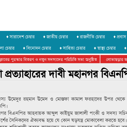
♦ সারাদেশ চেম্বার
♦ জাতীয় চেম্বার
♦ রাজনীতি চেম্বার
♦ প্রবাস 
লা চেম্বার
♦ বিনোদন চেম্বার
♦ সাহিত্য চেম্বার
♦ স্বাস্থ্য চেম্বার
♦
বের পুরস্কার বিতরণ ও নতুন সদস্যদের পরিচিতি সভা অনুষ্ঠিত
লোভাছড়ার জব্দকৃ
ের খুনি সায়েমের আদালতে আত্মসমর্পন, ৫ দিনের রিমান্ড চাইবে পুলিশ
প্রত্যাহারের দাবী মহানগর বিএনপ
দস্য উমেদুর রহমান উমেদ ও মোস্তফা কামাল ফরহাদের উপর থেকে 
নপি।
নগর বিএনপির আহবায়ক আব্দুল কাইয়ুম জালালী পংকী ও সদস্য সচি
শের সৈনিকদের ঐক্যবদ্ধ হয়ে যে কোন ষড়যন্ত্র মোকাবেলা করতে হবে। 
কে শক্তিশালী করতে আন্দোলন সংগ্রামে সকলকে সক্রিয় ভূমিকা রা