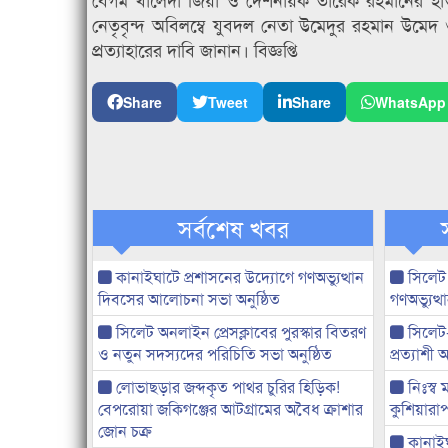
নেতৃবৃন্দ অবিলম্বে যুবদল নেতা উমেদুর রহমান উমেদ
প্রত্যাহারের দাবি জানান। বিজ্ঞপ্তি
Share
Tweet
Share
WhatsApp
সর্বশেষ খবর
কানাইঘাটে প্রশাসনের উদ্যোগে গণঅভ্যুত্থান
সিলেট
দিবসের আলোচনা সভা অনুষ্ঠিত
গণঅভ্যুত
সিলেট অনলাইন প্রেসক্লাবের পুরস্কার বিতরণ
সিলেট
ও নতুন সদস্যদের পরিচিতি সভা অনুষ্ঠিত
প্রত্যাশ
লোভাছড়ার জব্দকৃত পাথর চুরির হিড়িক!
নিঃস্ব 
বেপরোয়া জকিগঞ্জের আটগ্রামের অবৈধ ক্রাশার
কুশিয়ারাপ
জোন চক্র
কানাইঘা