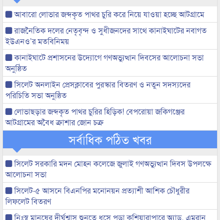
আবারো লোভার জব্দকৃত পাথর চুরি করে নিয়ে যাওয়া হচ্ছে আটগ্রামে
রাজনৈতিক দলের নেতৃবৃন্দ ও সুধীজনদের সাথে কানাইঘাটের নবাগত
ইউএনও’র মতবিনিময়
কানাইঘাটে প্রশাসনের উদ্যোগে গণঅভ্যুত্থান দিবসের আলোচনা সভা
অনুষ্ঠিত
সিলেট অনলাইন প্রেসক্লাবের পুরস্কার বিতরণ ও নতুন সদস্যদের
পরিচিতি সভা অনুষ্ঠিত
লোভাছড়ার জব্দকৃত পাথর চুরির হিড়িক! বেপরোয়া জকিগঞ্জের
আটগ্রামের অবৈধ ক্রাশার জোন চক্র
সর্বাধিক পঠিত খবর
সিলেট সরকারি মদন মোহন কলেজে জুলাই গণঅভ্যুত্থান দিবস উপলক্ষে
আলোচনা সভা
সিলেট-৫ আসনে বিএনপির মনোনয়ন প্রত্যাশী আশিক চৌধুরীর
লিফলেট বিতরণ
নিঃস্ব মানুষের দীর্ঘশ্বাস শুনতে ধসে পড়া কুশিয়ারাপারে অ্যাড. এমরান