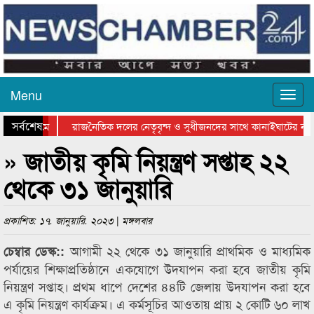
Menu
সর্বশেষ
ে আটগ্রামে
রাজনৈতিক দলের নেতৃবৃন্দ ও সুধীজনদের সাথে কানাইঘাটের নব
র বিতরণ সম্পন্ন
সিলেটে বাংলাদেশ গ্রুপ থিয়েটার ফেডারেশানের বিভাগীয় অভিনয় ক
» জাতীয় কৃমি নিয়ন্ত্রণ সপ্তাহ ২২
থেকে ৩১ জানুয়ারি
প্রকাশিত: ১৭. জানুয়ারি. ২০২৩ | মঙ্গলবার
আগামী ২২ থেকে ৩১ জানুয়ারি প্রাথমিক ও মাধ্যমিক
চেম্বার ডেস্ক::
পর্যায়ের শিক্ষাপ্রতিষ্ঠানে একযোগে উদযাপন করা হবে জাতীয় কৃমি
নিয়ন্ত্রণ সপ্তাহ। প্রথম ধাপে দেশের ৪৪টি জেলায় উদযাপন করা হবে
এ কৃমি নিয়ন্ত্রণ কার্যক্রম। এ কর্মসূচির আওতায় প্রায় ২ কোটি ৬০ লাখ