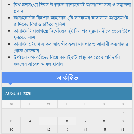
বিশ্ব জনসংখ্যা দিবস উপলক্ষে কানাইঘাটে আলোচনা সভা ও সম্মাননা
প্রদান
কানাইঘাটের কিশোর আহাদের খুনি সায়েমের আদালতে আত্মসমর্পন,
৫ দিনের রিমান্ড চাইবে পুলিশ
কানাইঘাট রাজাগঞ্জে নিখোঁজের দুই দিন পর সুরমা নদীতে ভেসে উঠল
যুবকের লাশ
কানাইঘাটে চাঞ্চল্যকর জাহাঙ্গীর হত্যা মামলার ৩ আসামী কক্সবাজার
থেকে গ্রেফতার
উর্ধ্বতন কর্মকর্তাদের নিয়ে কানাইঘাট স্বাস্থ্য কমপ্লেক্সে পরিদর্শন
করলেন সাংসদ আবুল হাসান
আর্কাইভ
AUGUST 2026
M
T
W
T
F
S
S
1
2
3
4
5
6
7
8
9
10
11
12
13
14
15
16