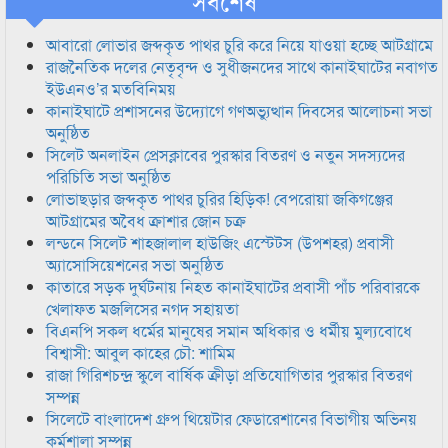
সর্বশেষ
আবারো লোভার জব্দকৃত পাথর চুরি করে নিয়ে যাওয়া হচ্ছে আটগ্রামে
রাজনৈতিক দলের নেতৃবৃন্দ ও সুধীজনদের সাথে কানাইঘাটের নবাগত
ইউএনও’র মতবিনিময়
কানাইঘাটে প্রশাসনের উদ্যোগে গণঅভ্যুত্থান দিবসের আলোচনা সভা
অনুষ্ঠিত
সিলেট অনলাইন প্রেসক্লাবের পুরস্কার বিতরণ ও নতুন সদস্যদের
পরিচিতি সভা অনুষ্ঠিত
লোভাছড়ার জব্দকৃত পাথর চুরির হিড়িক! বেপরোয়া জকিগঞ্জের
আটগ্রামের অবৈধ ক্রাশার জোন চক্র
লন্ডনে সিলেট শাহজালাল হাউজিং এস্টেটস (উপশহর) প্রবাসী
অ্যাসোসিয়েশনের সভা অনুষ্ঠিত
কাতারে সড়ক দুর্ঘটনায় নিহত কানাইঘাটের প্রবাসী পাঁচ পরিবারকে
খেলাফত মজলিসের নগদ সহায়তা
বিএনপি সকল ধর্মের মানুষের সমান অধিকার ও ধর্মীয় মুল্যবোধে
বিশ্বাসী: আবুল কাহের চৌ: শামিম
রাজা গিরিশচন্দ্র স্কুলে বার্ষিক ক্রীড়া প্রতিযোগিতার পুরস্কার বিতরণ
সম্পন্ন
সিলেটে বাংলাদেশ গ্রুপ থিয়েটার ফেডারেশানের বিভাগীয় অভিনয়
কর্মশালা সম্পন্ন