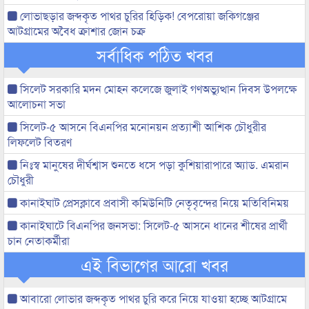
লোভাছড়ার জব্দকৃত পাথর চুরির হিড়িক! বেপরোয়া জকিগঞ্জের
আটগ্রামের অবৈধ ক্রাশার জোন চক্র
সর্বাধিক পঠিত খবর
সিলেট সরকারি মদন মোহন কলেজে জুলাই গণঅভ্যুত্থান দিবস উপলক্ষে
আলোচনা সভা
সিলেট-৫ আসনে বিএনপির মনোনয়ন প্রত্যাশী আশিক চৌধুরীর
লিফলেট বিতরণ
নিঃস্ব মানুষের দীর্ঘশ্বাস শুনতে ধসে পড়া কুশিয়ারাপারে অ্যাড. এমরান
চৌধুরী
কানাইঘাট প্রেসক্লাবে প্রবাসী কমিউনিটি নেতৃবৃন্দের নিয়ে মতিবিনিময়
কানাইঘাটে বিএনপির জনসভা: সিলেট-৫ আসনে ধানের শীষের প্রার্থী
চান নেতাকর্মীরা
এই বিভাগের আরো খবর
আবারো লোভার জব্দকৃত পাথর চুরি করে নিয়ে যাওয়া হচ্ছে আটগ্রামে