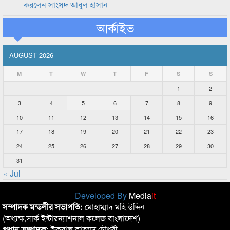
করলেন সাংসদ আবুল হাসান
আর্কাইভ
AUGUST 2026
M
T
W
T
F
S
S
1
2
3
4
5
6
7
8
9
10
11
12
13
14
15
16
17
18
19
20
21
22
23
24
25
26
27
28
29
30
31
« Jul
Developed By
Media
it
সম্পাদক মন্ডলীর সভাপতি:
মোহাম্মাদ মহি উদ্দিন
(অধ্যক্ষ,সার্ক ইন্টারন্যাশনাল কলেজ বাংলাদেশ)
প্রধান সম্পাদক:
ইকবাল আহমদ চৌধুরী