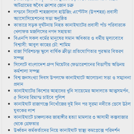
আটগ্রামের অবৈধ ক্রাশার জোন চক্র
লন্ডনে সিলেট শাহজালাল হাউজিং এস্টেটস (উপশহর) প্রবাসী
অ্যাসোসিয়েশনের সভা অনুষ্ঠিত
কাতারে সড়ক দুর্ঘটনায় নিহত কানাইঘাটের প্রবাসী পাঁচ পরিবারকে
খেলাফত মজলিসের নগদ সহায়তা
বিএনপি সকল ধর্মের মানুষের সমান অধিকার ও ধর্মীয় মুল্যবোধে
বিশ্বাসী: আবুল কাহের চৌ: শামিম
রাজা গিরিশচন্দ্র স্কুলে বার্ষিক ক্রীড়া প্রতিযোগিতার পুরস্কার বিতরণ
সম্পন্ন
সিলেটে বাংলাদেশ গ্রুপ থিয়েটার ফেডারেশানের বিভাগীয় অভিনয়
কর্মশালা সম্পন্ন
বিশ্ব জনসংখ্যা দিবস উপলক্ষে কানাইঘাটে আলোচনা সভা ও সম্মাননা
প্রদান
কানাইঘাটের কিশোর আহাদের খুনি সায়েমের আদালতে আত্মসমর্পন,
৫ দিনের রিমান্ড চাইবে পুলিশ
কানাইঘাট রাজাগঞ্জে নিখোঁজের দুই দিন পর সুরমা নদীতে ভেসে উঠল
যুবকের লাশ
কানাইঘাটে চাঞ্চল্যকর জাহাঙ্গীর হত্যা মামলার ৩ আসামী কক্সবাজার
থেকে গ্রেফতার
উর্ধ্বতন কর্মকর্তাদের নিয়ে কানাইঘাট স্বাস্থ্য কমপ্লেক্সে পরিদর্শন