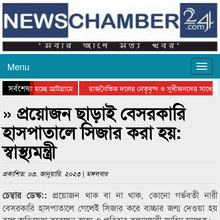
Menu
সর্বশেষ
ে যাওয়া হচ্ছে আটগ্রামে
রাজনৈতিক দলের নেতৃবৃন্দ ও সুধীজনদের সাথে ক
যোগিতার পুরস্কার বিতরণ সম্পন্ন
সিলেটে বাংলাদেশ গ্রুপ থিয়েটার ফেডারেশানের বিভ
» প্রয়োজন ছাড়াই বেসরকারি
হাসপাতালে সিজার করা হয়:
স্বাস্থ্যমন্ত্রী
প্রকাশিত: ০৩. জানুয়ারি. ২০২৩ | মঙ্গলবার
প্রয়োজন থাক বা না থাক, কোনো গর্ভবতী নারী
চেম্বার ডেস্ক::
বেসরকারি হাসপাতালে গেলেই সিজার করে বাচ্চার জন্ম দেওয়া হয়
বলে অভিযোগ করেছেন স্বাস্থ্য ও পরিবার কল্যাণমন্ত্রী জাহিদ মালেক।