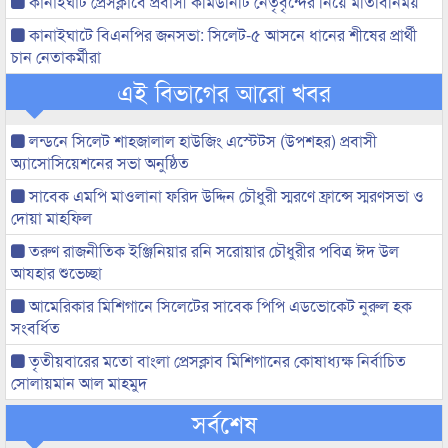
কানাইঘাট প্রেসক্লাবে প্রবাসী কমিউনিটি নেতৃবৃন্দের নিয়ে মতিবিনিময়
কানাইঘাটে বিএনপির জনসভা: সিলেট-৫ আসনে ধানের শীষের প্রার্থী
চান নেতাকর্মীরা
এই বিভাগের আরো খবর
লন্ডনে সিলেট শাহজালাল হাউজিং এস্টেটস (উপশহর) প্রবাসী
অ্যাসোসিয়েশনের সভা অনুষ্ঠিত
সাবেক এমপি মাওলানা ফরিদ উদ্দিন চৌধুরী স্মরণে ফ্রান্সে স্মরণসভা ও
দোয়া মাহফিল
তরুণ রাজনীতিক ইঞ্জিনিয়ার রনি সরোয়ার চৌধুরীর পবিত্র ঈদ উল
আযহার শুভেচ্ছা
আমেরিকার মিশিগানে সিলেটের সাবেক পিপি এডভোকেট নুরুল হক
সংবর্ধিত
তৃতীয়বারের মতো বাংলা প্রেসক্লাব মিশিগানের কোষাধ্যক্ষ নির্বাচিত
সোলায়মান আল মাহমুদ
সর্বশেষ