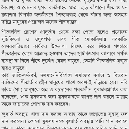
নৈরাশ্য ও বেদনার ধূসর বার্তাবাহক মাত্র। হাড় কাঁপানো শীত ও ঘন
কুয়াশায় বিপর্যস্ত জনজীবনে শৈত্যপ্রবাহ থেকে বাঁচার জন্য অসহায়
দরিদ্র মানুষের প্রয়োজন অনেক শীতবস্ত্রের।
শীতজনিত রোগের প্রাদুর্ভাব থেকে রক্ষা পেতে হলেও প্রয়োজন
সুচিকিৎসা ও ওষুধপথ্য এবং শীত মোকাবিলায় সরকারি-
বেসরকারিভাবে কার্যকর উদ্যোগ। বিশেষ করে শিশুরা গণহারে
শীতজনিত রোগে আক্রান্ত হওয়ায় তাদের সুচিকিৎসার ব্যাপারে পর্যাপ্ত
ব্যবস্থা না নিলে শীতে দুর্ভোগ যেমন বাড়বে, তেমনি শীতজনিত মৃত্যুর
হারও বাড়বে।
তাই জাতি-ধর্ম-বর্ণ, দলমত-নির্বিশেষে সমাজের ধনাঢ্য ও বিত্তবান
ব্যক্তিদের শীতার্ত বস্ত্রহীন মানুষের পাশে অবশ্যই দাঁড়াতে হবে। নবি
করিম (সা.) মানুষকে অন্ন ও বস্ত্রদানের পরকালীন পুরস্কারপ্রাপ্তির কথা
বলেছেন, ‘এক মুসলমান অন্য মুসলমানকে কাপড় দান করলে আল্লাহ
তাকে জান্নাতের পোশাক দান করবেন।
ক্ষুধার্ত অবস্থায় খাদ্য দান করলে আল্লাহ তাকে জান্নাতের সুস্বাদু ফল
দান করবেন। কোনো মুসলমানকে তৃষ্ণার্ত অবস্থায় পানি পান করালে
আল্লাহ তাকে জান্নাতের সিলমোহরকৃত পাত্র থেকে পবিত্র পানি পান