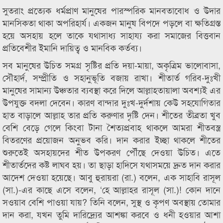
সুতরাং প্রত্যেক ধর্মপ্রাণ মানুষের পারস্পরিক মানবতাবোধ ও উদার
মানসিকতা থাকা অপরিহার্য। একজন মানুষ বিপদে পড়লে বা ক্ষতিগ্রস্ত
হয়ে অসহায় হলে তাকে যথাসাধ্য সাহায্য করা সমাজের বিত্তবান
প্রতিবেশীর ইমানি দায়িত্ব ও মানবিক কর্তব্য।
সব মানুষের উচিত সমগ্র সৃষ্টির প্রতি দয়া-মায়া, অকৃত্রিম ভালোবাসা,
সৌহার্দ, সম্প্রীতি ও সহানুভূতি বজায় রাখা। শীতার্ত গরিব-দুঃখী
মানুষের সামান্য উঞ্চতার ব্যবস্থা করে দিলে আল্লাহতায়ালা অবশ্যই এর
উপযুক্ত বদলা দেবেন। কারণ বান্দার দুঃখ-দুর্দশায় কেউ সহযোগিতার
হাত বাড়ালে আল্লাহ তার প্রতি করুণার দৃষ্টি দেন। শীতের তীব্রতা খুব
বেশি বেড়ে গেলে কিংবা টানা শৈত্যপ্রবাহ থাকলে আমরা শীতবস্ত্র
বিতরণের প্রয়োজন অনুভব করি। দান করার ইচ্ছা থাকলে শীতের
শুরুতেই অসহায়দের শীত উপকরণ পৌঁছে দেওয়া উচিত। এতে
শীতার্তদের কষ্ট লাঘব হয়। তা ছাড়া হাদিসে যথাসময়ে দ্রুত দান করার
আদেশ দেওয়া হয়েছে। আবু হুরায়রা (রা.) বলেন, এক সাহাবি রাসূল
(সা.)-এর কাছে এসে বলেন, ‘হে আল্লাহর রাসূল (সা.)! কোন দানে
সওয়াব বেশি পাওয়া যায়? তিনি বলেন, সুস্থ ও কৃপণ অবস্থায় তোমার
দান করা, যখন তুমি দারিদ্র্যের আশঙ্কা করবে ও ধনী হওয়ার আশা