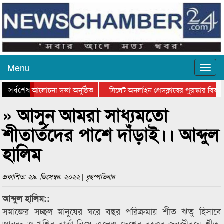
Menu
সর্বশেষ
ন দিবসের আলোচনা সভা অনুষ্ঠিত
সিলেট অনলাইন প্রেসক্লাবের পুরস্কার বিতরণ ও
লোচনা সভা ও সম্মাননা প্রদান
কানাইঘাটের কিশোর আহাদের খুনি সায়েমের আদা
» আসুন আমরা সাধ্যমতো
শীতার্তদের পাশে দাঁড়াই।। আব্দুল
হালিম
প্রকাশিত: ২৯. ডিসেম্বর. ২০২২ | বৃহস্পতিবার
আব্দুল হালিম::
সমাজের সচ্ছল মানুষের ঘরে বছর পরিক্রমায় শীত ঋতু হিসাবে
আনন্দ ও খুশির বার্তা নিয়ে এলেও দেশের বৃহত্তর জনজীবনে শীত,