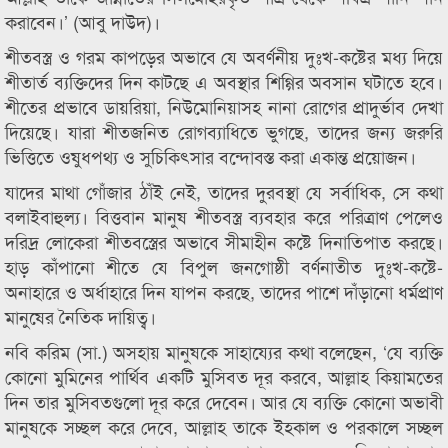
করাবেন।’ (আবু দাউদ)।
শীতবস্ত্র ও গরম কাপড়ের অভাবে যে অবর্ণনীয় দুঃখ-কষ্টের মধ্য দিয়ে
শীতার্ত ব্যক্তিদের দিন কাটছে এ অবস্থার শিগ্গির অবসান ঘটাতে হবে।
শীতের প্রভাবে ডায়রিয়া, নিউমোনিয়াসহ নানা রোগের প্রাদুর্ভাব দেখা
দিয়েছে। যারা শীতজনিত রোগব্যাধিতে ভুগছে, তাদের জন্য জরুরি
ভিত্তিতে ওষুধপথ্য ও সুচিকিৎসার বন্দোবস্ত করা একান্ত প্রয়োজন।
যাদের মাথা গোঁজার ঠাঁই নেই, তাদের দুরবস্থা যে সর্বাধিক, সে কথা
বলাইবাহুল্য। বিত্তবান মানুষ শীতবস্ত্র ব্যবহার করে পরিত্রাণ পেলেও
দরিদ্র লোকেরা শীতবস্ত্রের অভাবে সীমাহীন কষ্টে দিনাতিপাত করছে।
হাড় কাঁপানো শীতে যে বিপুল জনগোষ্ঠী বর্ণনাতীত দুঃখ-কষ্টে-
অনাহারে ও অর্ধাহারে দিন যাপন করছে, তাদের পাশে দাঁড়ানো ধর্মপ্রাণ
মানুষের নৈতিক দায়িত্ব।
নবি করিম (সা.) অসহায় মানুষকে সাহায্যের কথা বলেছেন, ‘যে ব্যক্তি
কোনো মুমিনের পার্থিব একটি মুসিবত দূর করবে, আল্লাহ কিয়ামতের
দিন তার মুসিবতগুলো দূর করে দেবেন। আর যে ব্যক্তি কোনো অভাবী
মানুষকে সচ্ছল করে দেবে, আল্লাহ তাকে ইহকাল ও পরকালে সচ্ছল