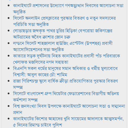
কানাইঘাটে প্রশাসনের উদ্যোগে গণঅভ্যুত্থান দিবসের আলোচনা সভা
অনুষ্ঠিত
সিলেট অনলাইন প্রেসক্লাবের পুরস্কার বিতরণ ও নতুন সদস্যদের
পরিচিতি সভা অনুষ্ঠিত
লোভাছড়ার জব্দকৃত পাথর চুরির হিড়িক! বেপরোয়া জকিগঞ্জের
আটগ্রামের অবৈধ ক্রাশার জোন চক্র
লন্ডনে সিলেট শাহজালাল হাউজিং এস্টেটস (উপশহর) প্রবাসী
অ্যাসোসিয়েশনের সভা অনুষ্ঠিত
কাতারে সড়ক দুর্ঘটনায় নিহত কানাইঘাটের প্রবাসী পাঁচ পরিবারকে
খেলাফত মজলিসের নগদ সহায়তা
বিএনপি সকল ধর্মের মানুষের সমান অধিকার ও ধর্মীয় মুল্যবোধে
বিশ্বাসী: আবুল কাহের চৌ: শামিম
রাজা গিরিশচন্দ্র স্কুলে বার্ষিক ক্রীড়া প্রতিযোগিতার পুরস্কার বিতরণ
সম্পন্ন
সিলেটে বাংলাদেশ গ্রুপ থিয়েটার ফেডারেশানের বিভাগীয় অভিনয়
কর্মশালা সম্পন্ন
বিশ্ব জনসংখ্যা দিবস উপলক্ষে কানাইঘাটে আলোচনা সভা ও সম্মাননা
প্রদান
কানাইঘাটের কিশোর আহাদের খুনি সায়েমের আদালতে আত্মসমর্পন,
৫ দিনের রিমান্ড চাইবে পুলিশ