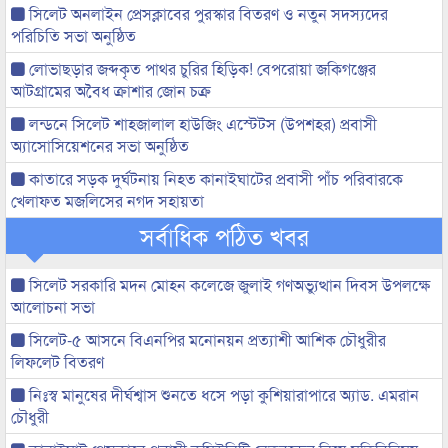
সিলেট অনলাইন প্রেসক্লাবের পুরস্কার বিতরণ ও নতুন সদস্যদের
পরিচিতি সভা অনুষ্ঠিত
লোভাছড়ার জব্দকৃত পাথর চুরির হিড়িক! বেপরোয়া জকিগঞ্জের
আটগ্রামের অবৈধ ক্রাশার জোন চক্র
লন্ডনে সিলেট শাহজালাল হাউজিং এস্টেটস (উপশহর) প্রবাসী
অ্যাসোসিয়েশনের সভা অনুষ্ঠিত
কাতারে সড়ক দুর্ঘটনায় নিহত কানাইঘাটের প্রবাসী পাঁচ পরিবারকে
খেলাফত মজলিসের নগদ সহায়তা
সর্বাধিক পঠিত খবর
সিলেট সরকারি মদন মোহন কলেজে জুলাই গণঅভ্যুত্থান দিবস উপলক্ষে
আলোচনা সভা
সিলেট-৫ আসনে বিএনপির মনোনয়ন প্রত্যাশী আশিক চৌধুরীর
লিফলেট বিতরণ
নিঃস্ব মানুষের দীর্ঘশ্বাস শুনতে ধসে পড়া কুশিয়ারাপারে অ্যাড. এমরান
চৌধুরী