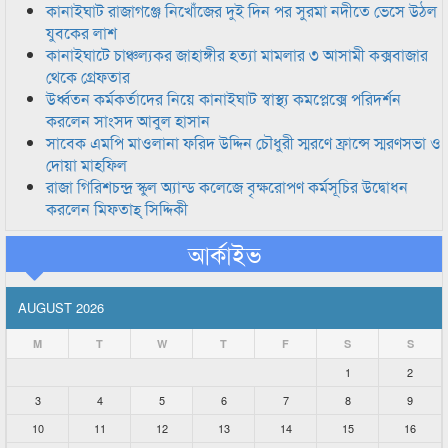
কানাইঘাট রাজাগঞ্জে নিখোঁজের দুই দিন পর সুরমা নদীতে ভেসে উঠল
যুবকের লাশ
কানাইঘাটে চাঞ্চল্যকর জাহাঙ্গীর হত্যা মামলার ৩ আসামী কক্সবাজার
থেকে গ্রেফতার
উর্ধ্বতন কর্মকর্তাদের নিয়ে কানাইঘাট স্বাস্থ্য কমপ্লেক্সে পরিদর্শন
করলেন সাংসদ আবুল হাসান
সাবেক এমপি মাওলানা ফরিদ উদ্দিন চৌধুরী স্মরণে ফ্রান্সে স্মরণসভা ও
দোয়া মাহফিল
রাজা গিরিশচন্দ্র স্কুল অ্যান্ড কলেজে বৃক্ষরোপণ কর্মসূচির উদ্বোধন
করলেন মিফতাহ্ সিদ্দিকী
আর্কাইভ
AUGUST 2026
M
T
W
T
F
S
S
1
2
3
4
5
6
7
8
9
10
11
12
13
14
15
16