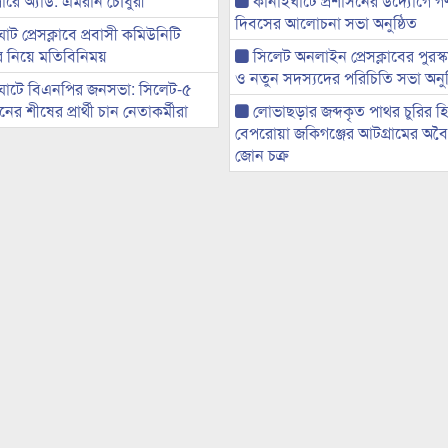
ারে অ্যাড. এমরান চৌধুরী
কানাইঘাটে প্রশাসনের উদ্যোগে গণঅ
দিবসের আলোচনা সভা অনুষ্ঠিত
ট প্রেসক্লাবে প্রবাসী কমিউনিটি
ের নিয়ে মতিবিনিময়
সিলেট অনলাইন প্রেসক্লাবের পুরস্
ও নতুন সদস্যদের পরিচিতি সভা অনুষ
ঘাটে বিএনপির জনসভা: সিলেট-৫
র শীষের প্রার্থী চান নেতাকর্মীরা
লোভাছড়ার জব্দকৃত পাথর চুরির হ
বেপরোয়া জকিগঞ্জের আটগ্রামের অবৈধ
জোন চক্র