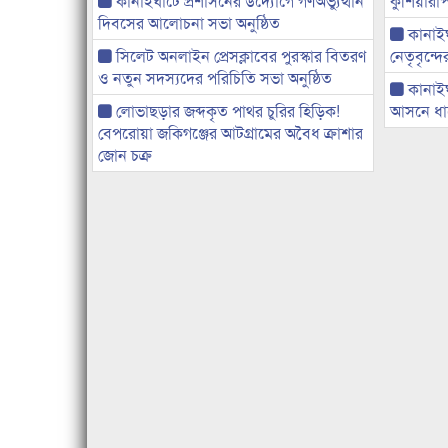
কানাইঘাটে প্রশাসনের উদ্যোগে গণঅভ্যুত্থান
কুশিয়ারাপ
দিবসের আলোচনা সভা অনুষ্ঠিত
কানাইঘা
সিলেট অনলাইন প্রেসক্লাবের পুরস্কার বিতরণ
নেতৃবৃন্দ
ও নতুন সদস্যদের পরিচিতি সভা অনুষ্ঠিত
কানাই
লোভাছড়ার জব্দকৃত পাথর চুরির হিড়িক!
আসনে ধানে
বেপরোয়া জকিগঞ্জের আটগ্রামের অবৈধ ক্রাশার
জোন চক্র