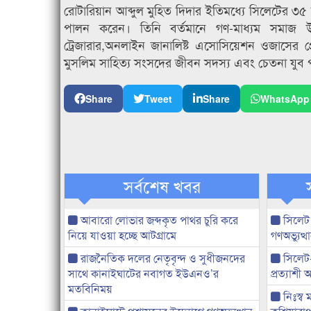
রোটারিয়ান আব্দুল মুহিত দিদার ইতিমধ্যে সিলেটের ৩৫ ব
পালন করেন। তিনি বর্তমানে গণ-মাধ্যম সমাজ উন
ট্রেজারার,অনলাইন জানালিষ্ট এসোসিয়েশন ওজাসের প্রে
মুসলিম সাহিত্য সংসদের জীবন সদস্য এবং চেতনা যুব
Share
Tweet
Share
WhatsApp
সর্বশেষ খবর
আবারো লোভার জব্দকৃত পাথর চুরি করে
সিলেট
নিয়ে যাওয়া হচ্ছে আটগ্রামে
গণঅভ্যুত
রাজনৈতিক দলের নেতৃবৃন্দ ও সুধীজনদের
সিলেট
সাথে কানাইঘাটের নবাগত ইউএনও’র
প্রত্যাশ
মতবিনিময়
নিঃস্ব 