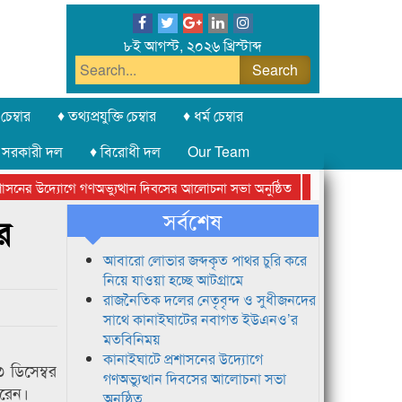
৮ই আগস্ট, ২০২৬ খ্রিস্টাব্দ
চেম্বার
♦ তথ্যপ্রযুক্তি চেম্বার
♦ ধর্ম চেম্বার
 সরকারী দল
♦ বিরোধী দল
Our Team
সনের উদ্যোগে গণঅভ্যুত্থান দিবসের আলোচনা সভা অনুষ্ঠিত
সিলেট অনলাইন প্রেস
সর্বশেষ
র
আবারো লোভার জব্দকৃত পাথর চুরি করে
নিয়ে যাওয়া হচ্ছে আটগ্রামে
রাজনৈতিক দলের নেতৃবৃন্দ ও সুধীজনদের
সাথে কানাইঘাটের নবাগত ইউএনও’র
মতবিনিময়
কানাইঘাটে প্রশাসনের উদ্যোগে
 ডিসেম্বর
গণঅভ্যুত্থান দিবসের আলোচনা সভা
করেন।
অনুষ্ঠিত