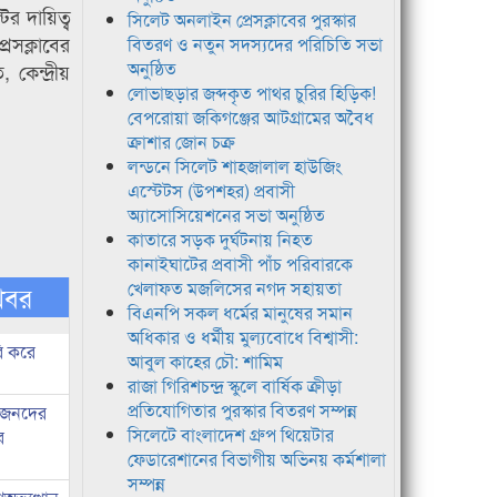
টর দায়িত্ব
সিলেট অনলাইন প্রেসক্লাবের পুরস্কার
সক্লাবের
বিতরণ ও নতুন সদস্যদের পরিচিতি সভা
অনুষ্ঠিত
কেন্দ্রীয়
লোভাছড়ার জব্দকৃত পাথর চুরির হিড়িক!
বেপরোয়া জকিগঞ্জের আটগ্রামের অবৈধ
ক্রাশার জোন চক্র
লন্ডনে সিলেট শাহজালাল হাউজিং
এস্টেটস (উপশহর) প্রবাসী
অ্যাসোসিয়েশনের সভা অনুষ্ঠিত
কাতারে সড়ক দুর্ঘটনায় নিহত
কানাইঘাটের প্রবাসী পাঁচ পরিবারকে
খেলাফত মজলিসের নগদ সহায়তা
খবর
বিএনপি সকল ধর্মের মানুষের সমান
অধিকার ও ধর্মীয় মুল্যবোধে বিশ্বাসী:
ি করে
আবুল কাহের চৌ: শামিম
রাজা গিরিশচন্দ্র স্কুলে বার্ষিক ক্রীড়া
প্রতিযোগিতার পুরস্কার বিতরণ সম্পন্ন
ধীজনদের
সিলেটে বাংলাদেশ গ্রুপ থিয়েটার
র
ফেডারেশানের বিভাগীয় অভিনয় কর্মশালা
সম্পন্ন