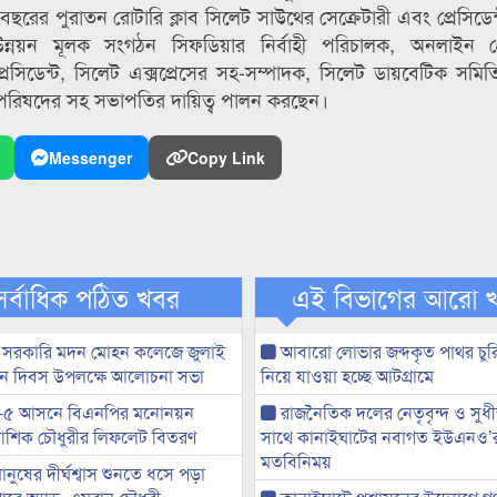
ছরের পুরাতন রোটারি ক্লাব সিলেট সাউথের সেক্রেটারী এবং প্রেসিডেন্
্নয়ন মূলক সংগঠন সিফডিয়ার নির্বাহী পরিচালক, অনলাইন প্রে
সিডেন্ট, সিলেট এক্সপ্রেসের সহ-সম্পাদক, সিলেট ডায়বেটিক সমিতি, 
 পরিষদের সহ সভাপতির দায়িত্ব পালন করছেন।
Messenger
Copy Link
সর্বাধিক পঠিত খবর
এই বিভাগের আরো 
 সরকারি মদন মোহন কলেজে জুলাই
আবারো লোভার জব্দকৃত পাথর চুর
্থান দিবস উপলক্ষে আলোচনা সভা
নিয়ে যাওয়া হচ্ছে আটগ্রামে
-৫ আসনে বিএনপির মনোনয়ন
রাজনৈতিক দলের নেতৃবৃন্দ ও সু
ী আশিক চৌধুরীর লিফলেট বিতরণ
সাথে কানাইঘাটের নবাগত ইউএনও’
মতবিনিময়
মানুষের দীর্ঘশ্বাস শুনতে ধসে পড়া