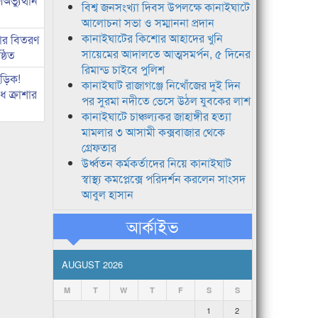
ভ্যুত্থান
বিশ্ব জনসংখ্যা দিবস উপলক্ষে কানাইঘাটে
আলোচনা সভা ও সম্মাননা প্রদান
কানাইঘাটের কিশোর আহাদের খুনি
কার বিতরণ
সায়েমের আদালতে আত্মসমর্পন, ৫ দিনের
্ঠিত
রিমান্ড চাইবে পুলিশ
িড়িক!
কানাইঘাট রাজাগঞ্জে নিখোঁজের দুই দিন
 ক্রাশার
পর সুরমা নদীতে ভেসে উঠল যুবকের লাশ
কানাইঘাটে চাঞ্চল্যকর জাহাঙ্গীর হত্যা
মামলার ৩ আসামী কক্সবাজার থেকে
গ্রেফতার
উর্ধ্বতন কর্মকর্তাদের নিয়ে কানাইঘাট
স্বাস্থ্য কমপ্লেক্সে পরিদর্শন করলেন সাংসদ
আবুল হাসান
আর্কাইভ
AUGUST 2026
M
T
W
T
F
S
S
1
2