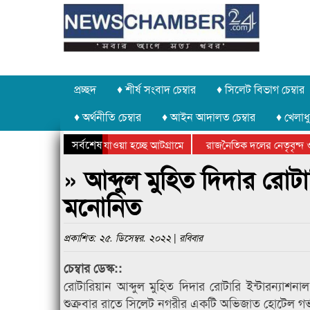
প্রচ্ছদ
♦ শীর্ষ সংবাদ চেম্বার
♦ সিলেট বিভাগ চেম্বার
♦ অর্থনীতি চেম্বার
♦ আইন আদালত চেম্বার
♦ খেলাধু
সর্বশেষ
ত পাথর চুরি করে নিয়ে যাওয়া হচ্ছে আটগ্রামে
রাজনৈতিক দলের নেতৃবৃন্দ ও
ে বার্ষিক ক্রীড়া প্রতিযোগিতার পুরস্কার বিতরণ সম্পন্ন
সিলেটে বাংলাদেশ গ্রুপ থিয়
» আব্দুল মুহিত দিদার রোটারি
মনোনিত
প্রকাশিত: ২৫. ডিসেম্বর. ২০২২ | রবিবার
চেম্বার ডেস্ক::
রোটারিয়ান আব্দুল মুহিত দিদার রোটারি ইন্টারন্যাশনা
শুক্রবার রাতে সিলেট নগরীর একটি অভিজাত হোটেল গর্ভ