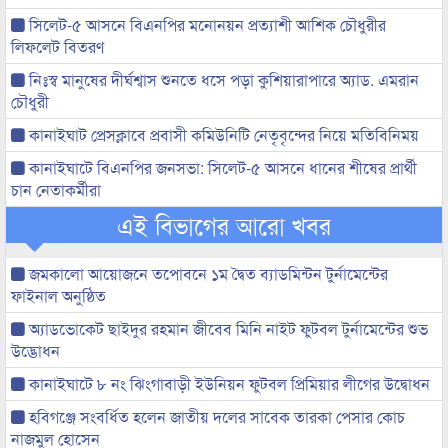
সিলেট-৫ আসনে বিএনপির মনোনয়ন প্রত্যাশী আশিক চৌধুরীর
লিফলেট বিতরণ
নিঃস্ব মানুষের দীর্ঘশ্বাস শুনতে ধসে পড়া কুশিয়ারাপারে অ্যাড. এমরান
চৌধুরী
কানাইঘাট প্রেসক্লাবে প্রবাসী কমিউনিটি নেতৃবৃন্দের নিয়ে মতিবিনিময়
কানাইঘাটে বিএনপির জনসভা: সিলেট-৫ আসনে ধানের শীষের প্রার্থী
চান নেতাকর্মীরা
এই বিভাগের আরো খবর
জমকালো আয়োজনে তপোবনে ১ম দ্বৈত ব্যাডমিন্টন টুর্নামেন্টের
ফাইনাল অনুষ্ঠিত
অ্যাডভোকেট ছাইদুর রহমান জীবেব মিনি নাইট ফুটবল টুর্নামেন্টের শুভ
উদ্ভোধন
কানাইঘাটে ৮ নং ঝিংগাবাড়ী ইউনিয়ন ফুটবল প্রিমিয়ার লীগের উদ্বোধন
হবিগঞ্জে সংবর্ধিত হলেন জাতীয় দলের সাবেক তারকা পেসার কোচ
নাজমুল হোসেন