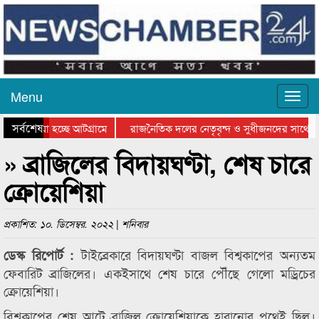
Menu
সর্বশেষ
য়ে যাওয়া হচ্ছে আটগ্রামে
রাজনৈতিক দলের নেতৃবৃন্দ ও সুধীজনদের সাথে ক
যোগিতার পুরস্কার বিতরণ সম্পন্ন
সিলেটে বাংলাদেশ গ্রুপ থিয়েটার ফেডারেশানের বিভ
» ব্রাজিলের বিদায়ঘণ্টা, শেষ চারে
ক্রোয়েশিয়া
প্রকাশিত: ১০. ডিসেম্বর. ২০২২ | শনিবার
টাইব্রেকারে বিদায়ঘণ্টা বাজল বিশ্বকাপের অন্যতম
ডেস্ক রিপোর্ট :
ফেবারিট ব্রাজিলের। একইসাথে শেষ চারে পৌঁছে গেলো মড্রিচের
ক্রোয়েশিয়া।
বিশ্বকাপের শেষ আটে ব্রাজিল ক্রোয়েশিয়াকে হারানোর পথেই ছিল।