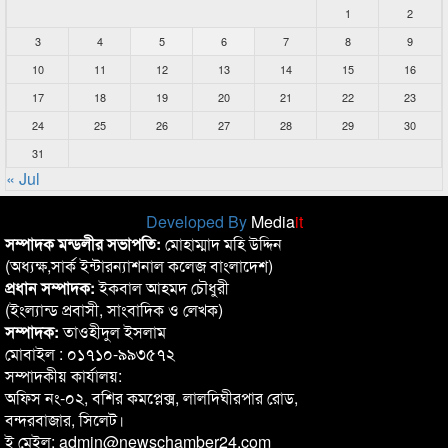
1
2
3
4
5
6
7
8
9
10
11
12
13
14
15
16
17
18
19
20
21
22
23
24
25
26
27
28
29
30
31
« Jul
Developed By
Media
it
সম্পাদক মন্ডলীর সভাপতি:
মোহাম্মাদ মহি উদ্দিন
(অধ্যক্ষ,সার্ক ইন্টারন্যাশনাল কলেজ বাংলাদেশ)
প্রধান সম্পাদক:
ইকবাল আহমদ চৌধুরী
(ইংল্যান্ড প্রবাসী, সাংবাদিক ও লেখক)
সম্পাদক:
তাওহীদুল ইসলাম
মোবাইল : ০১৭১০-৯৯৩৫৭২
সম্পাদকীয় কার্যালয়:
অফিস নং-০২, বশির কমপ্লেক্স, লালদিঘীরপার রোড,
বন্দরবাজার, সিলেট।
ই মেইল: admin@newschamber24.com