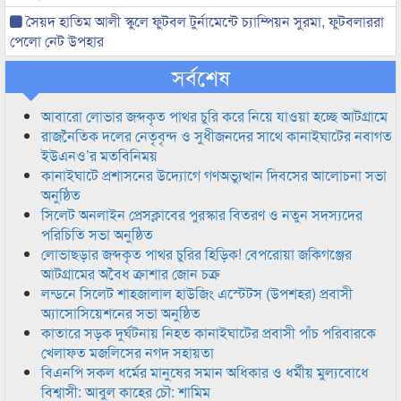
সৈয়দ হাতিম আলী স্কুলে ফুটবল টুর্নামেন্টে চ্যাম্পিয়ন সুরমা, ফুটবলাররা
পেলো নেট উপহার
সর্বশেষ
আবারো লোভার জব্দকৃত পাথর চুরি করে নিয়ে যাওয়া হচ্ছে আটগ্রামে
রাজনৈতিক দলের নেতৃবৃন্দ ও সুধীজনদের সাথে কানাইঘাটের নবাগত
ইউএনও’র মতবিনিময়
কানাইঘাটে প্রশাসনের উদ্যোগে গণঅভ্যুত্থান দিবসের আলোচনা সভা
অনুষ্ঠিত
সিলেট অনলাইন প্রেসক্লাবের পুরস্কার বিতরণ ও নতুন সদস্যদের
পরিচিতি সভা অনুষ্ঠিত
লোভাছড়ার জব্দকৃত পাথর চুরির হিড়িক! বেপরোয়া জকিগঞ্জের
আটগ্রামের অবৈধ ক্রাশার জোন চক্র
লন্ডনে সিলেট শাহজালাল হাউজিং এস্টেটস (উপশহর) প্রবাসী
অ্যাসোসিয়েশনের সভা অনুষ্ঠিত
কাতারে সড়ক দুর্ঘটনায় নিহত কানাইঘাটের প্রবাসী পাঁচ পরিবারকে
খেলাফত মজলিসের নগদ সহায়তা
বিএনপি সকল ধর্মের মানুষের সমান অধিকার ও ধর্মীয় মুল্যবোধে
বিশ্বাসী: আবুল কাহের চৌ: শামিম