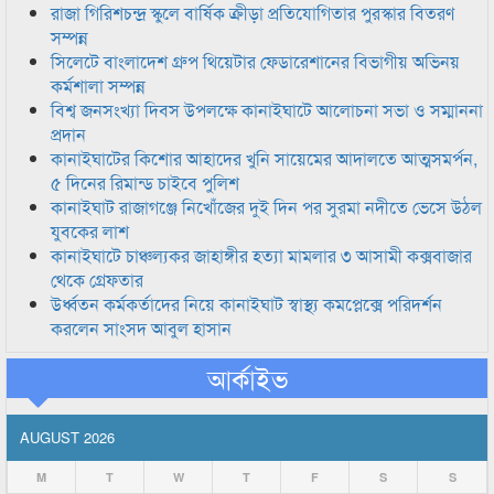
রাজা গিরিশচন্দ্র স্কুলে বার্ষিক ক্রীড়া প্রতিযোগিতার পুরস্কার বিতরণ
সম্পন্ন
সিলেটে বাংলাদেশ গ্রুপ থিয়েটার ফেডারেশানের বিভাগীয় অভিনয়
কর্মশালা সম্পন্ন
বিশ্ব জনসংখ্যা দিবস উপলক্ষে কানাইঘাটে আলোচনা সভা ও সম্মাননা
প্রদান
কানাইঘাটের কিশোর আহাদের খুনি সায়েমের আদালতে আত্মসমর্পন,
৫ দিনের রিমান্ড চাইবে পুলিশ
কানাইঘাট রাজাগঞ্জে নিখোঁজের দুই দিন পর সুরমা নদীতে ভেসে উঠল
যুবকের লাশ
কানাইঘাটে চাঞ্চল্যকর জাহাঙ্গীর হত্যা মামলার ৩ আসামী কক্সবাজার
থেকে গ্রেফতার
উর্ধ্বতন কর্মকর্তাদের নিয়ে কানাইঘাট স্বাস্থ্য কমপ্লেক্সে পরিদর্শন
করলেন সাংসদ আবুল হাসান
আর্কাইভ
AUGUST 2026
M
T
W
T
F
S
S