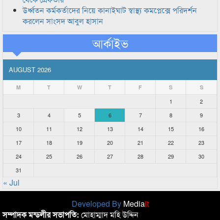
উর্ধ্বতন কর্মকর্তাদের নিয়ে কানাইঘাট স্বাস্থ্য কমপ্লেক্সে পরিদর্শন
করলেন সাংসদ আবুল হাসান
আর্কাইভ
AUGUST 2026
M
T
W
T
F
S
S
1
2
3
4
5
6
7
8
9
10
11
12
13
14
15
16
17
18
19
20
21
22
23
24
25
26
27
28
29
30
31
« Jul
Developed By
Media
it
সম্পাদক মন্ডলীর সভাপতি:
মোহাম্মাদ মহি উদ্দিন