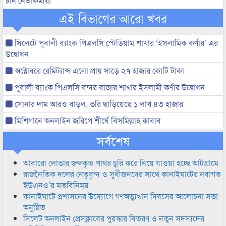
চান নেতাকর্মীরা
এই বিভাগের আরো খবর
সিলেটে পূবালী ব্যাংক পিএলসি স্টেডিয়াম শাখার ‘ইসলামিক কর্ণার’ এর
উদ্বোধন
অক্টোবরে রেমিট্যান্স এলো প্রায় সাড়ে ২৭ হাজার কোটি টাকা
পূবালী ব্যাংক পিএলসি বন্দর বাজার শাখার ইসলামী কর্ণার উদ্বোধন
সোনার দাম আরও বাড়ল, ভ‌রি ছাড়িয়েছে ১ লাখ ৪৩ হাজার
মিশিগানে অনলাইন জরিপে শীর্ষে বিসমিল্লাহ কাবাব
সর্বশেষ
আবারো লোভার জব্দকৃত পাথর চুরি করে নিয়ে যাওয়া হচ্ছে আটগ্রামে
রাজনৈতিক দলের নেতৃবৃন্দ ও সুধীজনদের সাথে কানাইঘাটের নবাগত
ইউএনও’র মতবিনিময়
কানাইঘাটে প্রশাসনের উদ্যোগে গণঅভ্যুত্থান দিবসের আলোচনা সভা
অনুষ্ঠিত
সিলেট অনলাইন প্রেসক্লাবের পুরস্কার বিতরণ ও নতুন সদস্যদের