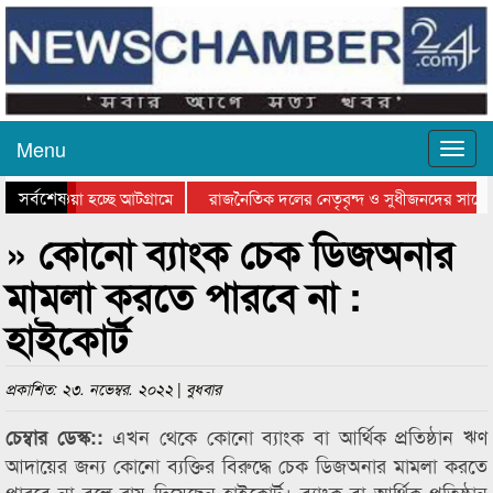
Menu
সর্বশেষ
িয়ে যাওয়া হচ্ছে আটগ্রামে
রাজনৈতিক দলের নেতৃবৃন্দ ও সুধীজনদের সাথে 
তিযোগিতার পুরস্কার বিতরণ সম্পন্ন
সিলেটে বাংলাদেশ গ্রুপ থিয়েটার ফেডারেশানের ব
» কোনো ব্যাংক চেক ডিজঅনার
মামলা করতে পারবে না :
হাইকোর্ট
প্রকাশিত: ২৩. নভেম্বর. ২০২২ | বুধবার
এখন থেকে কোনো ব্যাংক বা আর্থিক প্রতিষ্ঠান ঋণ
চেম্বার ডেস্ক::
আদায়ের জন্য কোনো ব্যক্তির বিরুদ্ধে চেক ডিজঅনার মামলা করতে
পারবে না বলে রায় দিয়েছেন হাইকোর্ট। ব্যাংক বা আর্থিক প্রতিষ্ঠান