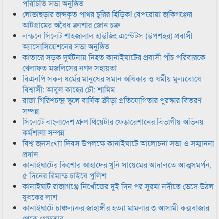
পরিচিতি সভা অনুষ্ঠিত
লোভাছড়ার জব্দকৃত পাথর চুরির হিড়িক! বেপরোয়া জকিগঞ্জের
আটগ্রামের অবৈধ ক্রাশার জোন চক্র
লন্ডনে সিলেট শাহজালাল হাউজিং এস্টেটস (উপশহর) প্রবাসী
অ্যাসোসিয়েশনের সভা অনুষ্ঠিত
কাতারে সড়ক দুর্ঘটনায় নিহত কানাইঘাটের প্রবাসী পাঁচ পরিবারকে
খেলাফত মজলিসের নগদ সহায়তা
বিএনপি সকল ধর্মের মানুষের সমান অধিকার ও ধর্মীয় মুল্যবোধে
বিশ্বাসী: আবুল কাহের চৌ: শামিম
রাজা গিরিশচন্দ্র স্কুলে বার্ষিক ক্রীড়া প্রতিযোগিতার পুরস্কার বিতরণ
সম্পন্ন
সিলেটে বাংলাদেশ গ্রুপ থিয়েটার ফেডারেশানের বিভাগীয় অভিনয়
কর্মশালা সম্পন্ন
বিশ্ব জনসংখ্যা দিবস উপলক্ষে কানাইঘাটে আলোচনা সভা ও সম্মাননা
প্রদান
কানাইঘাটের কিশোর আহাদের খুনি সায়েমের আদালতে আত্মসমর্পন,
৫ দিনের রিমান্ড চাইবে পুলিশ
কানাইঘাট রাজাগঞ্জে নিখোঁজের দুই দিন পর সুরমা নদীতে ভেসে উঠল
যুবকের লাশ
কানাইঘাটে চাঞ্চল্যকর জাহাঙ্গীর হত্যা মামলার ৩ আসামী কক্সবাজার
থেকে গ্রেফতার