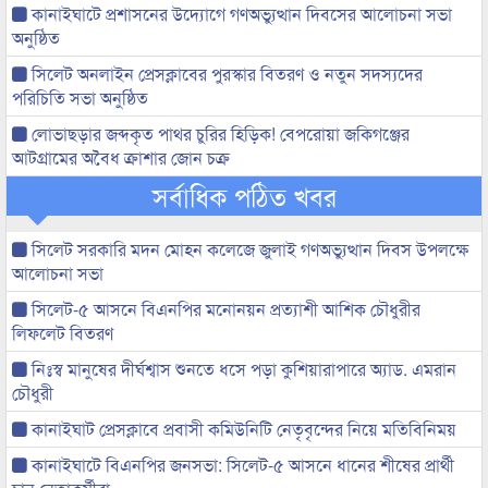
কানাইঘাটে প্রশাসনের উদ্যোগে গণঅভ্যুত্থান দিবসের আলোচনা সভা
অনুষ্ঠিত
সিলেট অনলাইন প্রেসক্লাবের পুরস্কার বিতরণ ও নতুন সদস্যদের
পরিচিতি সভা অনুষ্ঠিত
লোভাছড়ার জব্দকৃত পাথর চুরির হিড়িক! বেপরোয়া জকিগঞ্জের
আটগ্রামের অবৈধ ক্রাশার জোন চক্র
সর্বাধিক পঠিত খবর
সিলেট সরকারি মদন মোহন কলেজে জুলাই গণঅভ্যুত্থান দিবস উপলক্ষে
আলোচনা সভা
সিলেট-৫ আসনে বিএনপির মনোনয়ন প্রত্যাশী আশিক চৌধুরীর
লিফলেট বিতরণ
নিঃস্ব মানুষের দীর্ঘশ্বাস শুনতে ধসে পড়া কুশিয়ারাপারে অ্যাড. এমরান
চৌধুরী
কানাইঘাট প্রেসক্লাবে প্রবাসী কমিউনিটি নেতৃবৃন্দের নিয়ে মতিবিনিময়
কানাইঘাটে বিএনপির জনসভা: সিলেট-৫ আসনে ধানের শীষের প্রার্থী