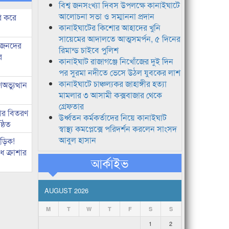
বিশ্ব জনসংখ্যা দিবস উপলক্ষে কানাইঘাটে
আলোচনা সভা ও সম্মাননা প্রদান
ি করে
কানাইঘাটের কিশোর আহাদের খুনি
সায়েমের আদালতে আত্মসমর্পন, ৫ দিনের
ধীজনদের
রিমান্ড চাইবে পুলিশ
র
কানাইঘাট রাজাগঞ্জে নিখোঁজের দুই দিন
পর সুরমা নদীতে ভেসে উঠল যুবকের লাশ
কানাইঘাটে চাঞ্চল্যকর জাহাঙ্গীর হত্যা
ভ্যুত্থান
মামলার ৩ আসামী কক্সবাজার থেকে
গ্রেফতার
কার বিতরণ
উর্ধ্বতন কর্মকর্তাদের নিয়ে কানাইঘাট
্ঠিত
স্বাস্থ্য কমপ্লেক্সে পরিদর্শন করলেন সাংসদ
আবুল হাসান
িড়িক!
 ক্রাশার
আর্কাইভ
AUGUST 2026
M
T
W
T
F
S
S
1
2