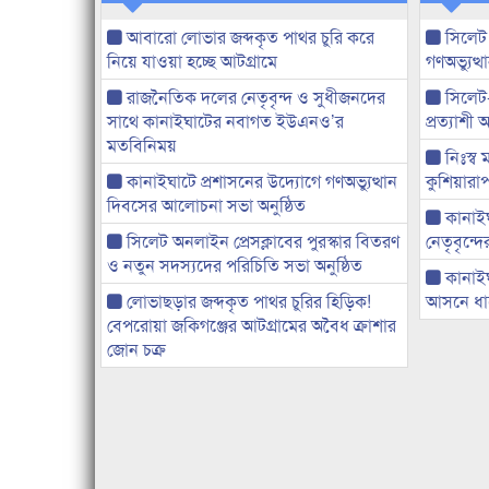
আবারো লোভার জব্দকৃত পাথর চুরি করে
সিলেট
নিয়ে যাওয়া হচ্ছে আটগ্রামে
গণঅভ্যুত
রাজনৈতিক দলের নেতৃবৃন্দ ও সুধীজনদের
সিলেট
সাথে কানাইঘাটের নবাগত ইউএনও’র
প্রত্যাশ
মতবিনিময়
নিঃস্ব 
কানাইঘাটে প্রশাসনের উদ্যোগে গণঅভ্যুত্থান
কুশিয়ারাপ
দিবসের আলোচনা সভা অনুষ্ঠিত
কানাইঘা
সিলেট অনলাইন প্রেসক্লাবের পুরস্কার বিতরণ
নেতৃবৃন্দ
ও নতুন সদস্যদের পরিচিতি সভা অনুষ্ঠিত
কানাই
লোভাছড়ার জব্দকৃত পাথর চুরির হিড়িক!
আসনে ধানে
বেপরোয়া জকিগঞ্জের আটগ্রামের অবৈধ ক্রাশার
জোন চক্র