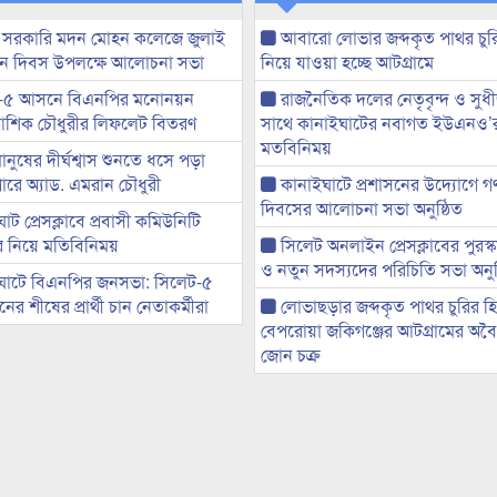
 সরকারি মদন মোহন কলেজে জুলাই
আবারো লোভার জব্দকৃত পাথর চুর
্থান দিবস উপলক্ষে আলোচনা সভা
নিয়ে যাওয়া হচ্ছে আটগ্রামে
-৫ আসনে বিএনপির মনোনয়ন
রাজনৈতিক দলের নেতৃবৃন্দ ও সু
ী আশিক চৌধুরীর লিফলেট বিতরণ
সাথে কানাইঘাটের নবাগত ইউএনও’
মতবিনিময়
মানুষের দীর্ঘশ্বাস শুনতে ধসে পড়া
ারে অ্যাড. এমরান চৌধুরী
কানাইঘাটে প্রশাসনের উদ্যোগে গণঅ
দিবসের আলোচনা সভা অনুষ্ঠিত
ট প্রেসক্লাবে প্রবাসী কমিউনিটি
ের নিয়ে মতিবিনিময়
সিলেট অনলাইন প্রেসক্লাবের পুরস্
ও নতুন সদস্যদের পরিচিতি সভা অনুষ
ঘাটে বিএনপির জনসভা: সিলেট-৫
র শীষের প্রার্থী চান নেতাকর্মীরা
লোভাছড়ার জব্দকৃত পাথর চুরির হ
বেপরোয়া জকিগঞ্জের আটগ্রামের অবৈধ
জোন চক্র