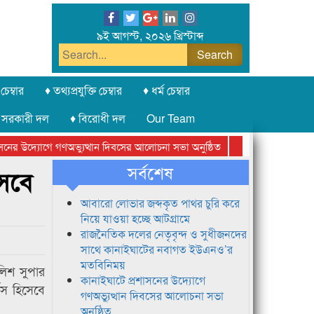
৯ই আগস্ট, ২০২৬ খ্রিস্টাব্দ
চেম্বার
♦ তথ্যপ্রযুক্তি চেম্বার
♦ ধর্ম চেম্বার
 সরকারী দল
♦ বিরোধী দল
Our Team
ের উদ্যোগে গণঅভ্যুত্থান দিবসের আলোচনা সভা অনুষ্ঠিত
সিলেট অনলাইন প্রেসক্
সর্বশেষ
সেবে
আবারো লোভার জব্দকৃত পাথর চুরি করে
নিয়ে যাওয়া হচ্ছে আটগ্রামে
রাজনৈতিক দলের নেতৃবৃন্দ ও সুধীজনদের
সাথে কানাইঘাটের নবাগত ইউএনও’র
মতবিনিময়
লিশ সুপার
কানাইঘাটে প্রশাসনের উদ্যোগে
ভিস হিসেবে
গণঅভ্যুত্থান দিবসের আলোচনা সভা
অনুষ্ঠিত