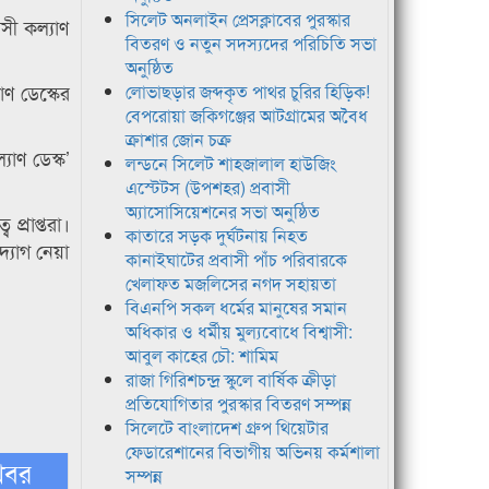
সিলেট অনলাইন প্রেসক্লাবের পুরস্কার
সী কল্যাণ
বিতরণ ও নতুন সদস্যদের পরিচিতি সভা
অনুষ্ঠিত
াণ ডেস্কের
লোভাছড়ার জব্দকৃত পাথর চুরির হিড়িক!
বেপরোয়া জকিগঞ্জের আটগ্রামের অবৈধ
ক্রাশার জোন চক্র
যাণ ডেস্ক’
লন্ডনে সিলেট শাহজালাল হাউজিং
এস্টেটস (উপশহর) প্রবাসী
অ্যাসোসিয়েশনের সভা অনুষ্ঠিত
প্রাপ্তরা।
কাতারে সড়ক দুর্ঘটনায় নিহত
্যোগ নেয়া
কানাইঘাটের প্রবাসী পাঁচ পরিবারকে
খেলাফত মজলিসের নগদ সহায়তা
বিএনপি সকল ধর্মের মানুষের সমান
অধিকার ও ধর্মীয় মুল্যবোধে বিশ্বাসী:
আবুল কাহের চৌ: শামিম
রাজা গিরিশচন্দ্র স্কুলে বার্ষিক ক্রীড়া
প্রতিযোগিতার পুরস্কার বিতরণ সম্পন্ন
সিলেটে বাংলাদেশ গ্রুপ থিয়েটার
ফেডারেশানের বিভাগীয় অভিনয় কর্মশালা
খবর
সম্পন্ন