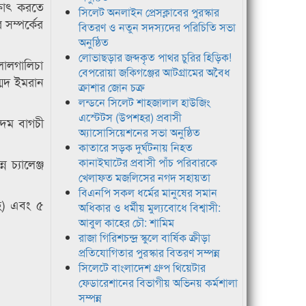
ক্ষাৎ করতে
সিলেট অনলাইন প্রেসক্লাবের পুরস্কার
সম্পর্কের
বিতরণ ও নতুন সদস্যদের পরিচিতি সভা
অনুষ্ঠিত
লোভাছড়ার জব্দকৃত পাথর চুরির হিড়িক!
লালগালিচা
বেপরোয়া জকিগঞ্জের আটগ্রামের অবৈধ
ম্মদ ইমরান
ক্রাশার জোন চক্র
লন্ডনে সিলেট শাহজালাল হাউজিং
এস্টেটস (উপশহর) প্রবাসী
ন্দম বাগচী
অ্যাসোসিয়েশনের সভা অনুষ্ঠিত
কাতারে সড়ক দুর্ঘটনায় নিহত
চ্যালেঞ্জ
কানাইঘাটের প্রবাসী পাঁচ পরিবারকে
খেলাফত মজলিসের নগদ সহায়তা
বিএনপি সকল ধর্মের মানুষের সমান
াহ) এবং ৫
অধিকার ও ধর্মীয় মুল্যবোধে বিশ্বাসী:
আবুল কাহের চৌ: শামিম
রাজা গিরিশচন্দ্র স্কুলে বার্ষিক ক্রীড়া
প্রতিযোগিতার পুরস্কার বিতরণ সম্পন্ন
সিলেটে বাংলাদেশ গ্রুপ থিয়েটার
ফেডারেশানের বিভাগীয় অভিনয় কর্মশালা
সম্পন্ন