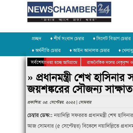
প্রচ্ছদ
♦ শীর্ষ সংবাদ চেম্বার
♦ সিলেট বিভাগ চেম্বার
♦ অর্থনীতি চেম্বার
♦ আইন আদালত চেম্বার
♦ খেলাধু
সর্বশেষ
 পাথর চুরি করে নিয়ে যাওয়া হচ্ছে আটগ্রামে
রাজনৈতিক দলের নেতৃবৃন্দ ও 
 বার্ষিক ক্রীড়া প্রতিযোগিতার পুরস্কার বিতরণ সম্পন্ন
সিলেটে বাংলাদেশ গ্রুপ থিয়ে
» প্রধানমন্ত্রী শেখ হাসিনার স
জয়শঙ্করের সৌজন্য সাক্ষাত
প্রকাশিত: ০৫. সেপ্টেম্বর. ২০২২ | সোমবার
নয়াদিল্লি সফররত প্রধানমন্ত্রী শেখ হাসিনা
চেম্বার ডেস্ক::
আজ সোমবার (৫ সেপ্টেম্বর) বিকেলে নয়াদিল্লিতে প্রধানম