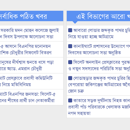
সর্বাধিক পঠিত খবর
এই বিভাগের আরো 
 সরকারি মদন মোহন কলেজে জুলাই
আবারো লোভার জব্দকৃত পাথর চুর
্থান দিবস উপলক্ষে আলোচনা সভা
নিয়ে যাওয়া হচ্ছে আটগ্রামে
-৫ আসনে বিএনপির মনোনয়ন
কানাইঘাটে প্রশাসনের উদ্যোগে গণঅ
ী আশিক চৌধুরীর লিফলেট বিতরণ
দিবসের আলোচনা সভা অনুষ্ঠিত
মানুষের দীর্ঘশ্বাস শুনতে ধসে পড়া
সিলেট অনলাইন প্রেসক্লাবের পুরস্
ারে অ্যাড. এমরান চৌধুরী
ও নতুন সদস্যদের পরিচিতি সভা অনুষ
ট প্রেসক্লাবে প্রবাসী কমিউনিটি
লোভাছড়ার জব্দকৃত পাথর চুরির হ
ের নিয়ে মতিবিনিময়
বেপরোয়া জকিগঞ্জের আটগ্রামের অবৈধ
জোন চক্র
ঘাটে বিএনপির জনসভা: সিলেট-৫
র শীষের প্রার্থী চান নেতাকর্মীরা
কাতারে সড়ক দুর্ঘটনায় নিহত কা
প্রবাসী পাঁচ পরিবারকে খেলাফত মজ
নগদ সহায়তা