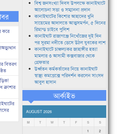
বিশ্ব জনসংখ্যা দিবস উপলক্ষে কানাইঘাটে
আলোচনা সভা ও সম্মাননা প্রদান
খবর
কানাইঘাটের কিশোর আহাদের খুনি
সায়েমের আদালতে আত্মসমর্পন, ৫ দিনের
রিমান্ড চাইবে পুলিশ
ি করে
কানাইঘাট রাজাগঞ্জে নিখোঁজের দুই দিন
পর সুরমা নদীতে ভেসে উঠল যুবকের লাশ
ভ্যুত্থান
কানাইঘাটে চাঞ্চল্যকর জাহাঙ্গীর হত্যা
মামলার ৩ আসামী কক্সবাজার থেকে
গ্রেফতার
কার বিতরণ
উর্ধ্বতন কর্মকর্তাদের নিয়ে কানাইঘাট
্ঠিত
স্বাস্থ্য কমপ্লেক্সে পরিদর্শন করলেন সাংসদ
িড়িক!
আবুল হাসান
 ক্রাশার
আর্কাইভ
নাইঘাটের
লিসের
AUGUST 2026
M
T
W
T
F
S
S
1
2