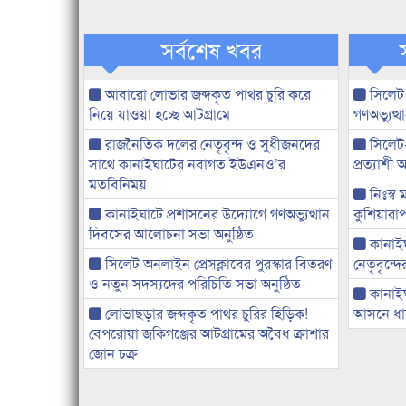
সর্বশেষ খবর
আবারো লোভার জব্দকৃত পাথর চুরি করে
সিলেট
নিয়ে যাওয়া হচ্ছে আটগ্রামে
গণঅভ্যুত
রাজনৈতিক দলের নেতৃবৃন্দ ও সুধীজনদের
সিলেট
সাথে কানাইঘাটের নবাগত ইউএনও’র
প্রত্যাশ
মতবিনিময়
নিঃস্ব 
কানাইঘাটে প্রশাসনের উদ্যোগে গণঅভ্যুত্থান
কুশিয়ারাপ
দিবসের আলোচনা সভা অনুষ্ঠিত
কানাইঘা
সিলেট অনলাইন প্রেসক্লাবের পুরস্কার বিতরণ
নেতৃবৃন্দ
ও নতুন সদস্যদের পরিচিতি সভা অনুষ্ঠিত
কানাই
লোভাছড়ার জব্দকৃত পাথর চুরির হিড়িক!
আসনে ধানে
বেপরোয়া জকিগঞ্জের আটগ্রামের অবৈধ ক্রাশার
জোন চক্র