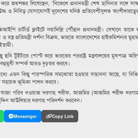
করে জয়শঙ্কর লিখেছেন, ‘বিকেলে প্রধানমন্ত্রী শেখ হাসিনার সঙ্গে সা
্ণ ও নিবিড় যোগাযোগই দুদেশের ঘনিষ্ঠ প্রতিবেশীসুলভ অংশীদারত্বের 
 চার্টার্ড ফ্লাইটে নয়াদিল্লি পৌঁছান প্রধানমন্ত্রী। সেখানে তাকে 
 বস্ত্র প্রতিমন্ত্রী দর্শনা বিক্রম, ভারতে বাংলাদেশের হাইকমিশনার মুহা
স্বামী।
কিছু ছবি টুইটারে পোস্ট করে ভারতের পররাষ্ট্র মন্ত্রণালয়ের মুখপাত্র অরি
বহুমুখী সম্পর্ক আরও দৃঢ়তর করবে।
ে এমন কিছু পারস্পরিক সমঝোতা হওয়ার সম্ভাবনা আছে, যা বিভিন্ন 
ারণে সহায়ক ভূমিকা পালন করবে।
জস্থানের খাজা গরিব নওয়াজ দরগাহ শরীফ, আজমির (আজমির শরীফ দরগ
মুদ্দিন আউলিয়ার দরগাহ পরিদর্শন করবেন।
Messenger
Copy Link