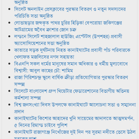
অনুষ্ঠিত
সিলেট অনলাইন প্রেসক্লাবের পুরস্কার বিতরণ ও নতুন সদস্যদের
পরিচিতি সভা অনুষ্ঠিত
লোভাছড়ার জব্দকৃত পাথর চুরির হিড়িক! বেপরোয়া জকিগঞ্জের
আটগ্রামের অবৈধ ক্রাশার জোন চক্র
লন্ডনে সিলেট শাহজালাল হাউজিং এস্টেটস (উপশহর) প্রবাসী
অ্যাসোসিয়েশনের সভা অনুষ্ঠিত
কাতারে সড়ক দুর্ঘটনায় নিহত কানাইঘাটের প্রবাসী পাঁচ পরিবারকে
খেলাফত মজলিসের নগদ সহায়তা
বিএনপি সকল ধর্মের মানুষের সমান অধিকার ও ধর্মীয় মুল্যবোধে
বিশ্বাসী: আবুল কাহের চৌ: শামিম
রাজা গিরিশচন্দ্র স্কুলে বার্ষিক ক্রীড়া প্রতিযোগিতার পুরস্কার বিতরণ
সম্পন্ন
সিলেটে বাংলাদেশ গ্রুপ থিয়েটার ফেডারেশানের বিভাগীয় অভিনয়
কর্মশালা সম্পন্ন
বিশ্ব জনসংখ্যা দিবস উপলক্ষে কানাইঘাটে আলোচনা সভা ও সম্মাননা
প্রদান
কানাইঘাটের কিশোর আহাদের খুনি সায়েমের আদালতে আত্মসমর্পন,
৫ দিনের রিমান্ড চাইবে পুলিশ
কানাইঘাট রাজাগঞ্জে নিখোঁজের দুই দিন পর সুরমা নদীতে ভেসে উঠল
যুবকের লাশ