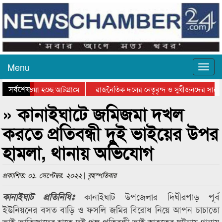
Menu
সর্বশেষ
িয়ে যাওয়া হচ্ছে আটগ্রামে
রাজনৈতিক দলের নেতৃবৃন্দ ও সুধীজনদের সাথে
তিযোগিতার পুরস্কার বিতরণ সম্পন্ন
সিলেটে বাংলাদেশ গ্রুপ থিয়েটার ফেডারেশানের ব
» কানাইঘাটে জমিজমা দখল
করতে প্রতিবন্ধী দুই ভাইয়ের উপর
হামলা, থানায় অভিযোগ
প্রকাশিত: ০১. সেপ্টেম্বর. ২০২২ | বৃহস্পতিবার
কানাইঘাট উপজেলার দিঘীরপাড় পূর্ব
কানাইঘাট প্রতিনিধিঃ
ইউনিয়নের বসত বাড়ি ও ফসলি জমির বিরোধ নিয়ে আপন চাচাতো
ভাই-ভাতিজাদের হাতে দুই পঙ্গু-প্রতিবন্ধী ভাই আহতের ঘটনায় থানায়