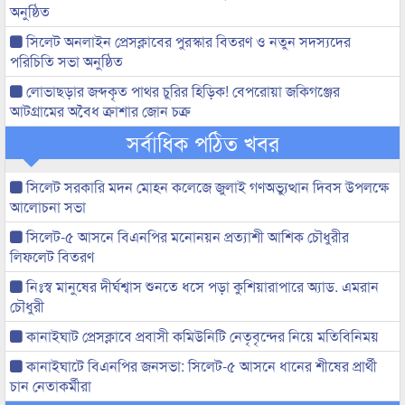
অনুষ্ঠিত
সিলেট অনলাইন প্রেসক্লাবের পুরস্কার বিতরণ ও নতুন সদস্যদের
পরিচিতি সভা অনুষ্ঠিত
লোভাছড়ার জব্দকৃত পাথর চুরির হিড়িক! বেপরোয়া জকিগঞ্জের
আটগ্রামের অবৈধ ক্রাশার জোন চক্র
সর্বাধিক পঠিত খবর
সিলেট সরকারি মদন মোহন কলেজে জুলাই গণঅভ্যুত্থান দিবস উপলক্ষে
আলোচনা সভা
সিলেট-৫ আসনে বিএনপির মনোনয়ন প্রত্যাশী আশিক চৌধুরীর
লিফলেট বিতরণ
নিঃস্ব মানুষের দীর্ঘশ্বাস শুনতে ধসে পড়া কুশিয়ারাপারে অ্যাড. এমরান
চৌধুরী
কানাইঘাট প্রেসক্লাবে প্রবাসী কমিউনিটি নেতৃবৃন্দের নিয়ে মতিবিনিময়
কানাইঘাটে বিএনপির জনসভা: সিলেট-৫ আসনে ধানের শীষের প্রার্থী
চান নেতাকর্মীরা