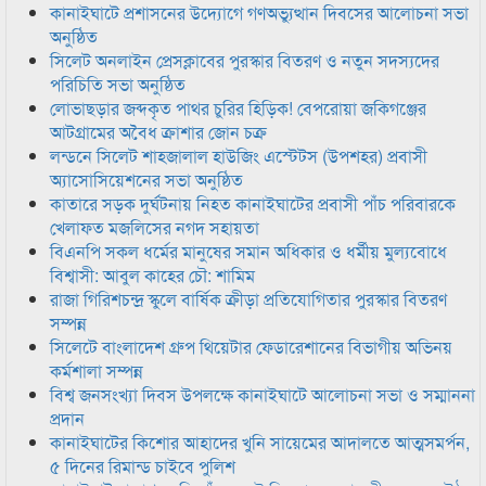
কানাইঘাটে প্রশাসনের উদ্যোগে গণঅভ্যুত্থান দিবসের আলোচনা সভা
অনুষ্ঠিত
সিলেট অনলাইন প্রেসক্লাবের পুরস্কার বিতরণ ও নতুন সদস্যদের
পরিচিতি সভা অনুষ্ঠিত
লোভাছড়ার জব্দকৃত পাথর চুরির হিড়িক! বেপরোয়া জকিগঞ্জের
আটগ্রামের অবৈধ ক্রাশার জোন চক্র
লন্ডনে সিলেট শাহজালাল হাউজিং এস্টেটস (উপশহর) প্রবাসী
অ্যাসোসিয়েশনের সভা অনুষ্ঠিত
কাতারে সড়ক দুর্ঘটনায় নিহত কানাইঘাটের প্রবাসী পাঁচ পরিবারকে
খেলাফত মজলিসের নগদ সহায়তা
বিএনপি সকল ধর্মের মানুষের সমান অধিকার ও ধর্মীয় মুল্যবোধে
বিশ্বাসী: আবুল কাহের চৌ: শামিম
রাজা গিরিশচন্দ্র স্কুলে বার্ষিক ক্রীড়া প্রতিযোগিতার পুরস্কার বিতরণ
সম্পন্ন
সিলেটে বাংলাদেশ গ্রুপ থিয়েটার ফেডারেশানের বিভাগীয় অভিনয়
কর্মশালা সম্পন্ন
বিশ্ব জনসংখ্যা দিবস উপলক্ষে কানাইঘাটে আলোচনা সভা ও সম্মাননা
প্রদান
কানাইঘাটের কিশোর আহাদের খুনি সায়েমের আদালতে আত্মসমর্পন,
৫ দিনের রিমান্ড চাইবে পুলিশ