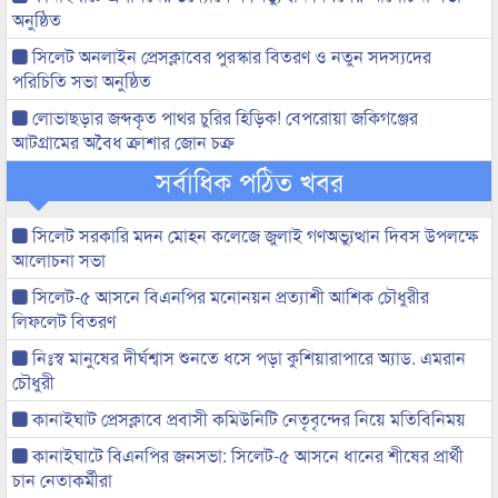
অনুষ্ঠিত
সিলেট অনলাইন প্রেসক্লাবের পুরস্কার বিতরণ ও নতুন সদস্যদের
পরিচিতি সভা অনুষ্ঠিত
লোভাছড়ার জব্দকৃত পাথর চুরির হিড়িক! বেপরোয়া জকিগঞ্জের
আটগ্রামের অবৈধ ক্রাশার জোন চক্র
সর্বাধিক পঠিত খবর
সিলেট সরকারি মদন মোহন কলেজে জুলাই গণঅভ্যুত্থান দিবস উপলক্ষে
আলোচনা সভা
সিলেট-৫ আসনে বিএনপির মনোনয়ন প্রত্যাশী আশিক চৌধুরীর
লিফলেট বিতরণ
নিঃস্ব মানুষের দীর্ঘশ্বাস শুনতে ধসে পড়া কুশিয়ারাপারে অ্যাড. এমরান
চৌধুরী
কানাইঘাট প্রেসক্লাবে প্রবাসী কমিউনিটি নেতৃবৃন্দের নিয়ে মতিবিনিময়
কানাইঘাটে বিএনপির জনসভা: সিলেট-৫ আসনে ধানের শীষের প্রার্থী
চান নেতাকর্মীরা