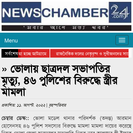
Menu
সর্বশেষ
িয়ে যাওয়া হচ্ছে আটগ্রামে
রাজনৈতিক দলের নেতৃবৃন্দ ও সুধীজনদের সাথে 
িযোগিতার পুরস্কার বিতরণ সম্পন্ন
সিলেটে বাংলাদেশ গ্রুপ থিয়েটার ফেডারেশানের বি
» ভোলায় ছাত্রদল সভাপতির
মৃত্যু, ৪৬ পুলিশের বিরুদ্ধে স্ত্রীর
মামলা
প্রকাশিত: ১১. আগস্ট. ২০২২ | বৃহস্পতিবার
ভোলা মডেল থানার পরিদর্শক (তদন্ত) আরমান
চেম্বার ডেস্ক::
হোসেনসহ ৪৬ পুলিশ সদস্যের বিরুদ্ধে মামলা মামলা দায়ের করেছে
নিহত ভোলা জেলা ছাত্রদলের সভাপতি নিহত নুরে আলমের স্ত্রী ইফাত