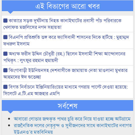
এই বিভাগের আরো খবর
কাতারে সড়ক দুর্ঘটনায় নিহত কানাইঘাটের প্রবাসী পাঁচ পরিবারকে
খেলাফত মজলিসের নগদ সহায়তা
বিএনপি প্রতিশ্রুতি ভঙ্গ করে ফ্যাসিবাদী শাসনের দিকে হাটঁছে : মুহাম্মদ
ফখরুল ইসলাম
অধ্যক্ষ ফরীদ উদ্দিন চৌধুরী (রহ.) ছিলেন ইসলামী শিক্ষা আন্দোলনের
পথিকৃৎ : লুৎফুর রহমান হুমায়দী
ঝিংগাবাড়ী ইউনিয়নসহ দেশবাসীকে জামায়াত নেতা মাওলানা মুখতার
আহমদের ঈদ শুভেচ্ছা
বিগত নির্বাচনে ইঞ্জিনিয়ারিংয়ের মাধ্যমে গণরায় পাল্টে দেওয়া হয়েছে:
সিলেটে এ.টি.এম আজহার এমপি
সর্বশেষ
আবারো লোভার জব্দকৃত পাথর চুরি করে নিয়ে যাওয়া হচ্ছে আটগ্রামে
রাজনৈতিক দলের নেতৃবৃন্দ ও সুধীজনদের সাথে কানাইঘাটের নবাগত
ইউএনও’র মতবিনিময়