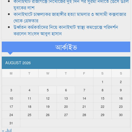
কানাইঘাট রাজাগঞ্জে নিখোঁজের দুই দিন পর সুরমা নদীতে ভেসে উঠল
যুবকের লাশ
কানাইঘাটে চাঞ্চল্যকর জাহাঙ্গীর হত্যা মামলার ৩ আসামী কক্সবাজার
থেকে গ্রেফতার
উর্ধ্বতন কর্মকর্তাদের নিয়ে কানাইঘাট স্বাস্থ্য কমপ্লেক্সে পরিদর্শন
করলেন সাংসদ আবুল হাসান
আর্কাইভ
AUGUST 2026
M
T
W
T
F
S
S
1
2
3
4
5
6
7
8
9
10
11
12
13
14
15
16
17
18
19
20
21
22
23
24
25
26
27
28
29
30
31
« Jul