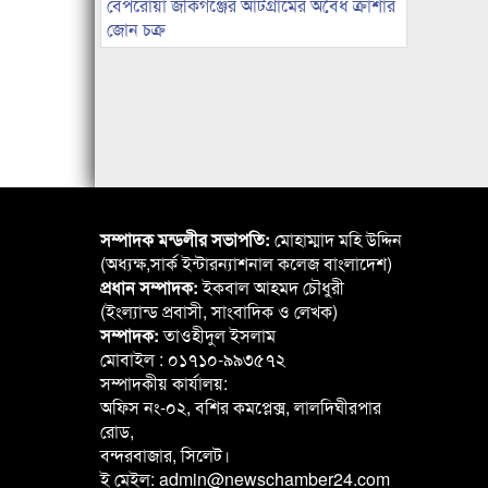
বেপরোয়া জকিগঞ্জের আটগ্রামের অবৈধ ক্রাশার
জোন চক্র
সম্পাদক মন্ডলীর সভাপতি:
মোহাম্মাদ মহি উদ্দিন
(অধ্যক্ষ,সার্ক ইন্টারন্যাশনাল কলেজ বাংলাদেশ)
প্রধান সম্পাদক:
ইকবাল আহমদ চৌধুরী
(ইংল্যান্ড প্রবাসী, সাংবাদিক ও লেখক)
সম্পাদক:
তাওহীদুল ইসলাম
মোবাইল : ০১৭১০-৯৯৩৫৭২
সম্পাদকীয় কার্যালয়:
অফিস নং-০২, বশির কমপ্লেক্স, লালদিঘীরপার
রোড,
বন্দরবাজার, সিলেট।
ই মেইল: admin@newschamber24.com