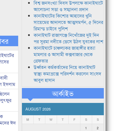
বিশ্ব জনসংখ্যা দিবস উপলক্ষে কানাইঘাটে
আলোচনা সভা ও সম্মাননা প্রদান
কানাইঘাটের কিশোর আহাদের খুনি
সায়েমের আদালতে আত্মসমর্পন, ৫ দিনের
রিমান্ড চাইবে পুলিশ
কানাইঘাট রাজাগঞ্জে নিখোঁজের দুই দিন
খবর
পর সুরমা নদীতে ভেসে উঠল যুবকের লাশ
কানাইঘাটে চাঞ্চল্যকর জাহাঙ্গীর হত্যা
মামলার ৩ আসামী কক্সবাজার থেকে
নাইঘাটের
গ্রেফতার
লিসের
উর্ধ্বতন কর্মকর্তাদের নিয়ে কানাইঘাট
স্বাস্থ্য কমপ্লেক্সে পরিদর্শন করলেন সাংসদ
িবাদী
আবুল হাসান
রুল ইসলাম
আর্কাইভ
 ছিলেন
 লুৎফুর
AUGUST 2026
কে
M
T
W
T
F
S
S
হমদের ঈদ
1
2