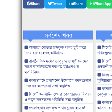
Share
Tweet
Share
WhatsApp
সর্বশেষ খবর
আবারো লোভার জব্দকৃত পাথর চুরি করে
সিলেট
নিয়ে যাওয়া হচ্ছে আটগ্রামে
গণঅভ্যুত
রাজনৈতিক দলের নেতৃবৃন্দ ও সুধীজনদের
সিলেট
সাথে কানাইঘাটের নবাগত ইউএনও’র
প্রত্যাশ
মতবিনিময়
নিঃস্ব 
কানাইঘাটে প্রশাসনের উদ্যোগে গণঅভ্যুত্থান
কুশিয়ারাপ
দিবসের আলোচনা সভা অনুষ্ঠিত
কানাইঘা
সিলেট অনলাইন প্রেসক্লাবের পুরস্কার বিতরণ
নেতৃবৃন্দ
ও নতুন সদস্যদের পরিচিতি সভা অনুষ্ঠিত
কানাই
লোভাছড়ার জব্দকৃত পাথর চুরির হিড়িক!
আসনে ধানে