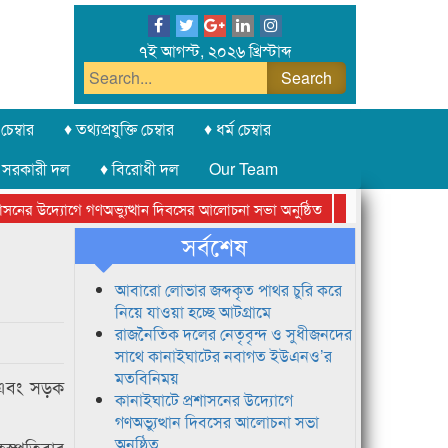
৭ই আগস্ট, ২০২৬ খ্রিস্টাব্দ
চেম্বার
♦ তথ্যপ্রযুক্তি চেম্বার
♦ ধর্ম চেম্বার
 সরকারী দল
♦ বিরোধী দল
Our Team
নের উদ্যোগে গণঅভ্যুত্থান দিবসের আলোচনা সভা অনুষ্ঠিত
সিলেট অনলাইন প্রেসক
সর্বশেষ
আবারো লোভার জব্দকৃত পাথর চুরি করে
নিয়ে যাওয়া হচ্ছে আটগ্রামে
রাজনৈতিক দলের নেতৃবৃন্দ ও সুধীজনদের
সাথে কানাইঘাটের নবাগত ইউএনও’র
মতবিনিময়
 এবং সড়ক
কানাইঘাটে প্রশাসনের উদ্যোগে
গণঅভ্যুত্থান দিবসের আলোচনা সভা
অনুষ্ঠিত
হস্পতিবার