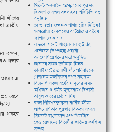
সিলেট অনলাইন প্রেসক্লাবের পুরস্কার
বিতরণ ও নতুন সদস্যদের পরিচিতি সভা
মী লীগের
অনুষ্ঠিত
দেখা জাতীয়
লোভাছড়ার জব্দকৃত পাথর চুরির হিড়িক!
বেপরোয়া জকিগঞ্জের আটগ্রামের অবৈধ
ক্রাশার জোন চক্র
লন্ডনে সিলেট শাহজালাল হাউজিং
এস্টেটস (উপশহর) প্রবাসী
দের বলেন,
অ্যাসোসিয়েশনের সভা অনুষ্ঠিত
নও প্রভাব
কাতারে সড়ক দুর্ঘটনায় নিহত
কানাইঘাটের প্রবাসী পাঁচ পরিবারকে
খেলাফত মজলিসের নগদ সহায়তা
। তাদের এ
বিএনপি সকল ধর্মের মানুষের সমান
অধিকার ও ধর্মীয় মুল্যবোধে বিশ্বাসী:
রশ্ন রেখে
আবুল কাহের চৌ: শামিম
্লাহ।’
রাজা গিরিশচন্দ্র স্কুলে বার্ষিক ক্রীড়া
প্রতিযোগিতার পুরস্কার বিতরণ সম্পন্ন
ায় থাকবে
সিলেটে বাংলাদেশ গ্রুপ থিয়েটার
ফেডারেশানের বিভাগীয় অভিনয় কর্মশালা
সম্পন্ন