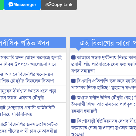
Messenger
Copy Link
সর্বাধিক পঠিত খবর
এই বিভাগের আরো 
 সরকারি মদন মোহন কলেজে জুলাই
কাতারে সড়ক দুর্ঘটনায় নিহত কা
্থান দিবস উপলক্ষে আলোচনা সভা
প্রবাসী পাঁচ পরিবারকে খেলাফত মজ
নগদ সহায়তা
-৫ আসনে বিএনপির মনোনয়ন
ী আশিক চৌধুরীর লিফলেট বিতরণ
বিএনপি প্রতিশ্রুতি ভঙ্গ করে ফ্যাস
শাসনের দিকে হাটঁছে : মুহাম্মদ ফখ
মানুষের দীর্ঘশ্বাস শুনতে ধসে পড়া
ারে অ্যাড. এমরান চৌধুরী
অধ্যক্ষ ফরীদ উদ্দিন চৌধুরী (রহ.)
ইসলামী শিক্ষা আন্দোলনের পথিকৃৎ :
ট প্রেসক্লাবে প্রবাসী কমিউনিটি
রহমান হুমায়দী
ের নিয়ে মতিবিনিময়
ঝিংগাবাড়ী ইউনিয়নসহ দেশবাসী
ঘাটে বিএনপির জনসভা: সিলেট-৫
জামায়াত নেতা মাওলানা মুখতার আ
র শীষের প্রার্থী চান নেতাকর্মীরা
শুভেচ্ছা