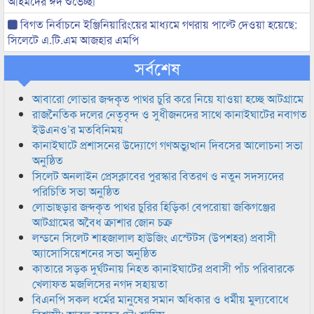
আহমদের ঈদ শুভেচ্ছা
বিগত নির্বাচনে ইঞ্জিনিয়ারিংয়ের মাধ্যমে গণরায় পাল্টে দেওয়া হয়েছে:
সিলেটে এ.টি.এম আজহার এমপি
সর্বশেষ
আবারো লোভার জব্দকৃত পাথর চুরি করে নিয়ে যাওয়া হচ্ছে আটগ্রামে
রাজনৈতিক দলের নেতৃবৃন্দ ও সুধীজনদের সাথে কানাইঘাটের নবাগত
ইউএনও’র মতবিনিময়
কানাইঘাটে প্রশাসনের উদ্যোগে গণঅভ্যুত্থান দিবসের আলোচনা সভা
অনুষ্ঠিত
সিলেট অনলাইন প্রেসক্লাবের পুরস্কার বিতরণ ও নতুন সদস্যদের
পরিচিতি সভা অনুষ্ঠিত
লোভাছড়ার জব্দকৃত পাথর চুরির হিড়িক! বেপরোয়া জকিগঞ্জের
আটগ্রামের অবৈধ ক্রাশার জোন চক্র
লন্ডনে সিলেট শাহজালাল হাউজিং এস্টেটস (উপশহর) প্রবাসী
অ্যাসোসিয়েশনের সভা অনুষ্ঠিত
কাতারে সড়ক দুর্ঘটনায় নিহত কানাইঘাটের প্রবাসী পাঁচ পরিবারকে
খেলাফত মজলিসের নগদ সহায়তা
বিএনপি সকল ধর্মের মানুষের সমান অধিকার ও ধর্মীয় মুল্যবোধে