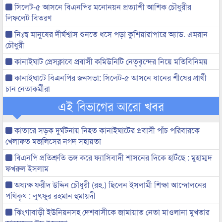
সিলেট-৫ আসনে বিএনপির মনোনয়ন প্রত্যাশী আশিক চৌধুরীর
লিফলেট বিতরণ
নিঃস্ব মানুষের দীর্ঘশ্বাস শুনতে ধসে পড়া কুশিয়ারাপারে অ্যাড. এমরান
চৌধুরী
কানাইঘাট প্রেসক্লাবে প্রবাসী কমিউনিটি নেতৃবৃন্দের নিয়ে মতিবিনিময়
কানাইঘাটে বিএনপির জনসভা: সিলেট-৫ আসনে ধানের শীষের প্রার্থী
চান নেতাকর্মীরা
এই বিভাগের আরো খবর
কাতারে সড়ক দুর্ঘটনায় নিহত কানাইঘাটের প্রবাসী পাঁচ পরিবারকে
খেলাফত মজলিসের নগদ সহায়তা
বিএনপি প্রতিশ্রুতি ভঙ্গ করে ফ্যাসিবাদী শাসনের দিকে হাটঁছে : মুহাম্মদ
ফখরুল ইসলাম
অধ্যক্ষ ফরীদ উদ্দিন চৌধুরী (রহ.) ছিলেন ইসলামী শিক্ষা আন্দোলনের
পথিকৃৎ : লুৎফুর রহমান হুমায়দী
ঝিংগাবাড়ী ইউনিয়নসহ দেশবাসীকে জামায়াত নেতা মাওলানা মুখতার