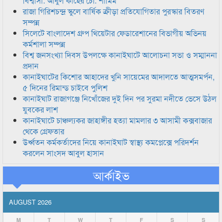
বিশ্বাসী: আবুল কাহের চৌ: শামিম
রাজা গিরিশচন্দ্র স্কুলে বার্ষিক ক্রীড়া প্রতিযোগিতার পুরস্কার বিতরণ
সম্পন্ন
সিলেটে বাংলাদেশ গ্রুপ থিয়েটার ফেডারেশানের বিভাগীয় অভিনয়
কর্মশালা সম্পন্ন
বিশ্ব জনসংখ্যা দিবস উপলক্ষে কানাইঘাটে আলোচনা সভা ও সম্মাননা
প্রদান
কানাইঘাটের কিশোর আহাদের খুনি সায়েমের আদালতে আত্মসমর্পন,
৫ দিনের রিমান্ড চাইবে পুলিশ
কানাইঘাট রাজাগঞ্জে নিখোঁজের দুই দিন পর সুরমা নদীতে ভেসে উঠল
যুবকের লাশ
কানাইঘাটে চাঞ্চল্যকর জাহাঙ্গীর হত্যা মামলার ৩ আসামী কক্সবাজার
থেকে গ্রেফতার
উর্ধ্বতন কর্মকর্তাদের নিয়ে কানাইঘাট স্বাস্থ্য কমপ্লেক্সে পরিদর্শন
করলেন সাংসদ আবুল হাসান
আর্কাইভ
AUGUST 2026
M
T
W
T
F
S
S