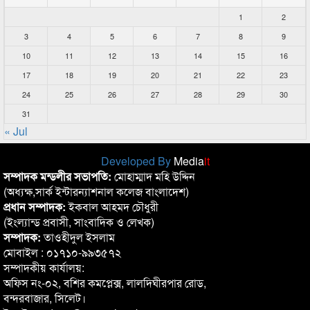
1
2
3
4
5
6
7
8
9
10
11
12
13
14
15
16
17
18
19
20
21
22
23
24
25
26
27
28
29
30
31
« Jul
Developed By
Media
it
সম্পাদক মন্ডলীর সভাপতি:
মোহাম্মাদ মহি উদ্দিন
(অধ্যক্ষ,সার্ক ইন্টারন্যাশনাল কলেজ বাংলাদেশ)
প্রধান সম্পাদক:
ইকবাল আহমদ চৌধুরী
(ইংল্যান্ড প্রবাসী, সাংবাদিক ও লেখক)
সম্পাদক:
তাওহীদুল ইসলাম
মোবাইল : ০১৭১০-৯৯৩৫৭২
সম্পাদকীয় কার্যালয়:
অফিস নং-০২, বশির কমপ্লেক্স, লালদিঘীরপার রোড,
বন্দরবাজার, সিলেট।