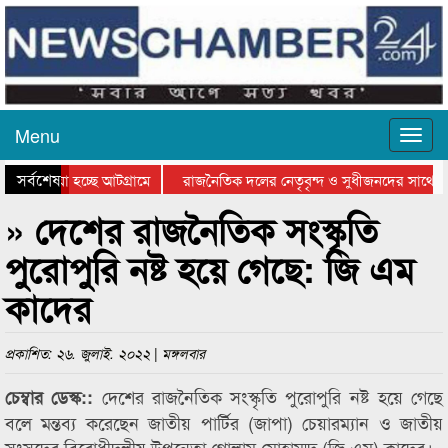
Menu
সর্বশেষ
য়ে যাওয়া হচ্ছে আটগ্রামে
রাজনৈতিক দলের নেতৃবৃন্দ ও সুধীজনদের সাথে ক
যোগিতার পুরস্কার বিতরণ সম্পন্ন
সিলেটে বাংলাদেশ গ্রুপ থিয়েটার ফেডারেশানের বিভ
» দেশের রাজনৈতিক সংস্কৃতি
পুরোপুরি নষ্ট হয়ে গেছে: জি এম
কাদের
প্রকাশিত: ২৬. জুলাই. ২০২২ | মঙ্গলবার
দেশের রাজনৈতিক সংস্কৃতি পুরোপুরি নষ্ট হয়ে গেছে
চেম্বার ডেস্ক::
বলে মন্তব্য করেছেন জাতীয় পার্টির (জাপা) চেয়ারম্যান ও জাতীয়
সংসদের বিরোধীদলীয় উপনেতা গোলাম মোহাম্মদ (জি এম) কাদের।