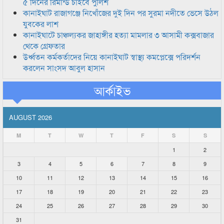
৫ দিনের রিমান্ড চাইবে পুলিশ
কানাইঘাট রাজাগঞ্জে নিখোঁজের দুই দিন পর সুরমা নদীতে ভেসে উঠল
যুবকের লাশ
কানাইঘাটে চাঞ্চল্যকর জাহাঙ্গীর হত্যা মামলার ৩ আসামী কক্সবাজার
থেকে গ্রেফতার
উর্ধ্বতন কর্মকর্তাদের নিয়ে কানাইঘাট স্বাস্থ্য কমপ্লেক্সে পরিদর্শন
করলেন সাংসদ আবুল হাসান
আর্কাইভ
AUGUST 2026
M
T
W
T
F
S
S
1
2
3
4
5
6
7
8
9
10
11
12
13
14
15
16
17
18
19
20
21
22
23
24
25
26
27
28
29
30
31