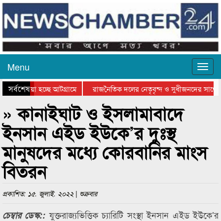
Menu
সর্বশেষ
িয়ে যাওয়া হচ্ছে আটগ্রামে
রাজনৈতিক দলের নেতৃবৃন্দ ও সুধীজনদের সাথে 
িযোগিতার পুরস্কার বিতরণ সম্পন্ন
সিলেটে বাংলাদেশ গ্রুপ থিয়েটার ফেডারেশানের বি
» কানাইঘাট ও ইসলামাবাদে
ইনসান এইড ইউকে’র দুঃস্থ
মানুষদের মধ্যে কোরবানির মাংস
বিতরন
প্রকাশিত: ১৫. জুলাই. ২০২২ | শুক্রবার
যুক্তরাজ্যভিত্তিক চ্যারিটি সংস্থা ইনসান এইড ইউকে’র
চেম্বার ডেস্ক::