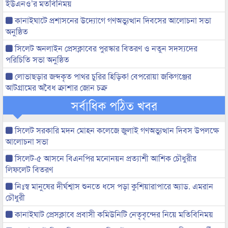
ইউএনও’র মতবিনিময়
কানাইঘাটে প্রশাসনের উদ্যোগে গণঅভ্যুত্থান দিবসের আলোচনা সভা
অনুষ্ঠিত
সিলেট অনলাইন প্রেসক্লাবের পুরস্কার বিতরণ ও নতুন সদস্যদের
পরিচিতি সভা অনুষ্ঠিত
লোভাছড়ার জব্দকৃত পাথর চুরির হিড়িক! বেপরোয়া জকিগঞ্জের
আটগ্রামের অবৈধ ক্রাশার জোন চক্র
সর্বাধিক পঠিত খবর
সিলেট সরকারি মদন মোহন কলেজে জুলাই গণঅভ্যুত্থান দিবস উপলক্ষে
আলোচনা সভা
সিলেট-৫ আসনে বিএনপির মনোনয়ন প্রত্যাশী আশিক চৌধুরীর
লিফলেট বিতরণ
নিঃস্ব মানুষের দীর্ঘশ্বাস শুনতে ধসে পড়া কুশিয়ারাপারে অ্যাড. এমরান
চৌধুরী
কানাইঘাট প্রেসক্লাবে প্রবাসী কমিউনিটি নেতৃবৃন্দের নিয়ে মতিবিনিময়