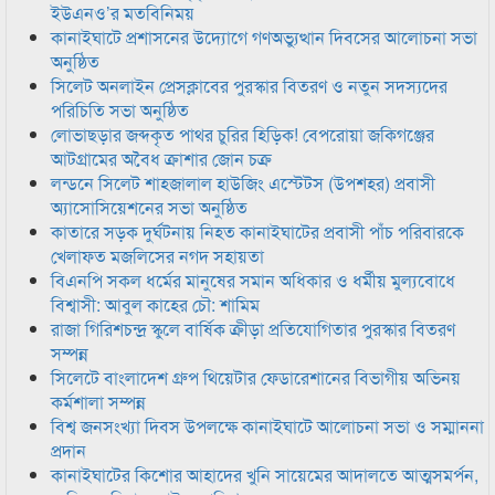
ইউএনও’র মতবিনিময়
কানাইঘাটে প্রশাসনের উদ্যোগে গণঅভ্যুত্থান দিবসের আলোচনা সভা
অনুষ্ঠিত
সিলেট অনলাইন প্রেসক্লাবের পুরস্কার বিতরণ ও নতুন সদস্যদের
পরিচিতি সভা অনুষ্ঠিত
লোভাছড়ার জব্দকৃত পাথর চুরির হিড়িক! বেপরোয়া জকিগঞ্জের
আটগ্রামের অবৈধ ক্রাশার জোন চক্র
লন্ডনে সিলেট শাহজালাল হাউজিং এস্টেটস (উপশহর) প্রবাসী
অ্যাসোসিয়েশনের সভা অনুষ্ঠিত
কাতারে সড়ক দুর্ঘটনায় নিহত কানাইঘাটের প্রবাসী পাঁচ পরিবারকে
খেলাফত মজলিসের নগদ সহায়তা
বিএনপি সকল ধর্মের মানুষের সমান অধিকার ও ধর্মীয় মুল্যবোধে
বিশ্বাসী: আবুল কাহের চৌ: শামিম
রাজা গিরিশচন্দ্র স্কুলে বার্ষিক ক্রীড়া প্রতিযোগিতার পুরস্কার বিতরণ
সম্পন্ন
সিলেটে বাংলাদেশ গ্রুপ থিয়েটার ফেডারেশানের বিভাগীয় অভিনয়
কর্মশালা সম্পন্ন
বিশ্ব জনসংখ্যা দিবস উপলক্ষে কানাইঘাটে আলোচনা সভা ও সম্মাননা
প্রদান
কানাইঘাটের কিশোর আহাদের খুনি সায়েমের আদালতে আত্মসমর্পন,