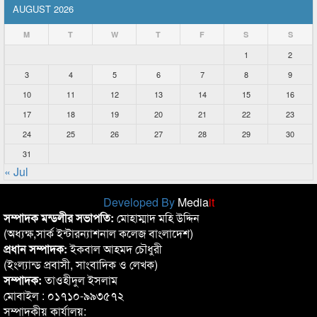
AUGUST 2026
M
T
W
T
F
S
S
1
2
3
4
5
6
7
8
9
10
11
12
13
14
15
16
17
18
19
20
21
22
23
24
25
26
27
28
29
30
31
« Jul
Developed By
Media
it
সম্পাদক মন্ডলীর সভাপতি:
মোহাম্মাদ মহি উদ্দিন
(অধ্যক্ষ,সার্ক ইন্টারন্যাশনাল কলেজ বাংলাদেশ)
প্রধান সম্পাদক:
ইকবাল আহমদ চৌধুরী
(ইংল্যান্ড প্রবাসী, সাংবাদিক ও লেখক)
সম্পাদক:
তাওহীদুল ইসলাম
মোবাইল : ০১৭১০-৯৯৩৫৭২
সম্পাদকীয় কার্যালয়: