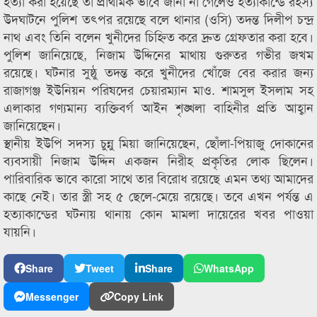
হত্যা করা হয়েছে তা প্রাথমিক ভাবে জানা না গেলেও হত্যাকান্ডে রহস্য
উদ্ঘাটনে পুলিশ তৎপর রয়েছে বলে থানার (ওসি) তদন্ত দিলীপ চন্দ্র
নাথ এবং তিনি বলেন খুনীদের চিহ্নিত করে দ্রুত গ্রেফতার করা হবে।
পুলিশ জানিয়েছে, নিজাম উদ্দিনের মাথায় গুরুতর গভীর জখম
রয়েছে। ঘটনার সুষ্ঠু তদন্ত করে খুনীদের খোঁজে বের করার জন্য
রাজাগঞ্জ ইউনিয়ন পরিষদের চেয়ারম্যান মাও. শামসুল ইসলাম সহ
এলাকার গণ্যমান্য ব্যক্তিবর্গ আইন শৃঙ্খলা বাহিনীর প্রতি আহ্বান
জানিয়েছেন।
স্থানীয় ইউপি সদস্য চুন্নু মিয়া জানিয়েছেন, ছোঁলা-পিয়াজু দোকানের
ব্যবসায়ী নিজাম উদ্দিন একজন নিরীহ প্রকৃতির লোক ছিলেন।
পারিবারিক ভাবে কারো সাথে তার বিরোধ রয়েছে এমন তথ্য আমাদের
কাছে নেই। তার স্ত্রী সহ ৫ ছেলে-মেয়ে রয়েছে। তবে এখন পর্যন্ত এ
হত্যাকান্ডের ঘটনায় থানায় কোন মামলা দায়েরের খবর পাওয়া
যায়নি।
Share
Tweet
Share
WhatsApp
Messenger
Copy Link