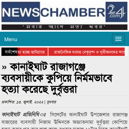
Menu
সর্বশেষ
য়ে যাওয়া হচ্ছে আটগ্রামে
রাজনৈতিক দলের নেতৃবৃন্দ ও সুধীজনদের সাথে 
িযোগিতার পুরস্কার বিতরণ সম্পন্ন
সিলেটে বাংলাদেশ গ্রুপ থিয়েটার ফেডারেশানের বি
» কানাইঘাট রাজাগঞ্জে
ব্যবসায়ীকে কুপিয়ে নির্মমভাবে
হত্যা করেছে দুর্বৃত্তরা
প্রকাশিত: ১৩. জুলাই. ২০২২ | বুধবার
সিলেটের কানাইঘাট উপজেলার রাজাগঞ্জ
কানাইঘাট প্রতিনিধি ঃ
বাজারের ব্যবসায়ী নিজাম উদ্দিনকে অজ্ঞাতনামা দুর্বৃত্তরা কোপিয়ে
হত্যা করার পর তার লাশ আজ বুধবার সকাল ১১টার দিকে কানাইঘাট