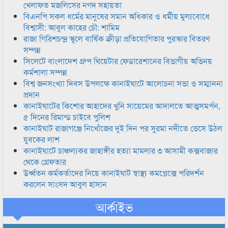
খেলাফত মজলিসের নগদ সহায়তা
বিএনপি সকল ধর্মের মানুষের সমান অধিকার ও ধর্মীয় মুল্যবোধে
বিশ্বাসী: আবুল কাহের চৌ: শামিম
রাজা গিরিশচন্দ্র স্কুলে বার্ষিক ক্রীড়া প্রতিযোগিতার পুরস্কার বিতরণ
সম্পন্ন
সিলেটে বাংলাদেশ গ্রুপ থিয়েটার ফেডারেশানের বিভাগীয় অভিনয়
কর্মশালা সম্পন্ন
বিশ্ব জনসংখ্যা দিবস উপলক্ষে কানাইঘাটে আলোচনা সভা ও সম্মাননা
প্রদান
কানাইঘাটের কিশোর আহাদের খুনি সায়েমের আদালতে আত্মসমর্পন,
৫ দিনের রিমান্ড চাইবে পুলিশ
কানাইঘাট রাজাগঞ্জে নিখোঁজের দুই দিন পর সুরমা নদীতে ভেসে উঠল
যুবকের লাশ
কানাইঘাটে চাঞ্চল্যকর জাহাঙ্গীর হত্যা মামলার ৩ আসামী কক্সবাজার
থেকে গ্রেফতার
উর্ধ্বতন কর্মকর্তাদের নিয়ে কানাইঘাট স্বাস্থ্য কমপ্লেক্সে পরিদর্শন
করলেন সাংসদ আবুল হাসান
আর্কাইভ