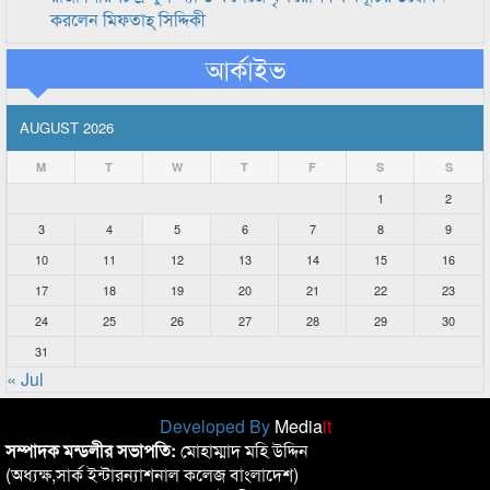
করলেন মিফতাহ্ সিদ্দিকী
আর্কাইভ
AUGUST 2026
M
T
W
T
F
S
S
1
2
3
4
5
6
7
8
9
10
11
12
13
14
15
16
17
18
19
20
21
22
23
24
25
26
27
28
29
30
31
« Jul
Developed By
Media
it
সম্পাদক মন্ডলীর সভাপতি:
মোহাম্মাদ মহি উদ্দিন
(অধ্যক্ষ,সার্ক ইন্টারন্যাশনাল কলেজ বাংলাদেশ)