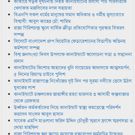
কাতারে সড়ক দুর্ঘটনায় নিহত কানাইঘাটের প্রবাসী পাঁচ পরিবারকে
খেলাফত মজলিসের নগদ সহায়তা
বিএনপি সকল ধর্মের মানুষের সমান অধিকার ও ধর্মীয় মুল্যবোধে
বিশ্বাসী: আবুল কাহের চৌ: শামিম
রাজা গিরিশচন্দ্র স্কুলে বার্ষিক ক্রীড়া প্রতিযোগিতার পুরস্কার বিতরণ
সম্পন্ন
সিলেটে বাংলাদেশ গ্রুপ থিয়েটার ফেডারেশানের বিভাগীয় অভিনয়
কর্মশালা সম্পন্ন
বিশ্ব জনসংখ্যা দিবস উপলক্ষে কানাইঘাটে আলোচনা সভা ও সম্মাননা
প্রদান
কানাইঘাটের কিশোর আহাদের খুনি সায়েমের আদালতে আত্মসমর্পন,
৫ দিনের রিমান্ড চাইবে পুলিশ
কানাইঘাট রাজাগঞ্জে নিখোঁজের দুই দিন পর সুরমা নদীতে ভেসে উঠল
যুবকের লাশ
কানাইঘাটে চাঞ্চল্যকর জাহাঙ্গীর হত্যা মামলার ৩ আসামী কক্সবাজার
থেকে গ্রেফতার
উর্ধ্বতন কর্মকর্তাদের নিয়ে কানাইঘাট স্বাস্থ্য কমপ্লেক্সে পরিদর্শন
করলেন সাংসদ আবুল হাসান
সাবেক এমপি মাওলানা ফরিদ উদ্দিন চৌধুরী স্মরণে ফ্রান্সে স্মরণসভা ও
দোয়া মাহফিল
রাজা গিরিশচন্দ্র স্কুল অ্যান্ড কলেজে বৃক্ষরোপণ কর্মসূচির উদ্বোধন