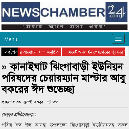
Menu
সর্বশেষ
ত্থান দিবসের আলোচনা সভা অনুষ্ঠিত
সিলেট অনলাইন প্রেসক্লাবের পুরস্কার বিত
টে আলোচনা সভা ও সম্মাননা প্রদান
কানাইঘাটের কিশোর আহাদের খুনি সায়েমের
» কানাইঘাট ঝিংগাবাড়ী ইউনিয়ন
পরিষদের চেয়ারম্যান মাস্টার আবু
বকরের ঈদ শুভেচ্ছা
প্রকাশিত: ০৯. জুলাই. ২০২২ | শনিবার
চেম্বার প্রতিবেদক::
পবিত্র ঈদ উল আযহা উপলক্ষ্যে ঝিংগাবাড়ী ইউনিয়নসহ সকল